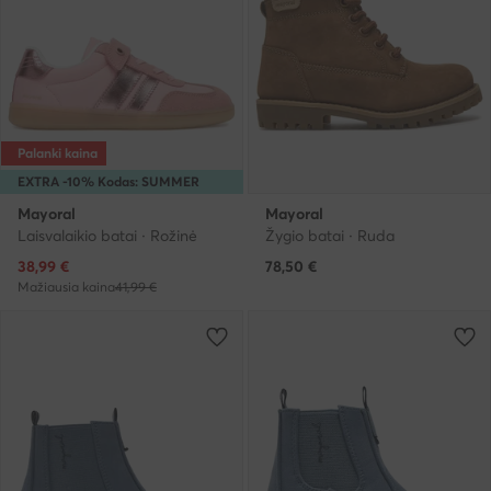
Palanki kaina
EXTRA -10% Kodas: SUMMER
Mayoral
Mayoral
Laisvalaikio batai · Rožinė
Žygio batai · Ruda
Dabartinė kaina
38,99
€
78,50
€
Mažiausia kaina
41,99 €