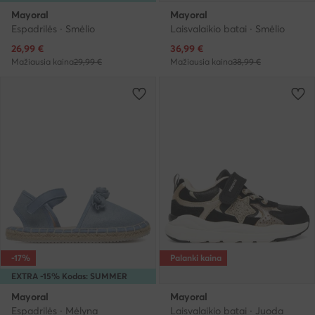
Mayoral
Mayoral
Espadrilės · Smėlio
Laisvalaikio batai · Smėlio
Dabartinė kaina
Dabartinė kaina
26,99
€
36,99
€
Mažiausia kaina
29,99 €
Mažiausia kaina
38,99 €
-17%
Palanki kaina
EXTRA -15% Kodas: SUMMER
Mayoral
Mayoral
Espadrilės · Mėlyna
Laisvalaikio batai · Juoda