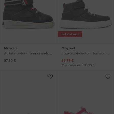
Palanki kaina
Mayoral
Mayoral
Auliniai batai · Tamsiai mėlyna
Laisvalaikio batai · Tamsiai mėlyna
Dabartinė kaina
57,50
€
35,99
€
Mažiausia kaina
38,99 €