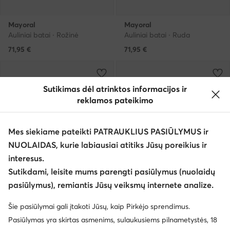
Mayoral
Mayoral
Auliniai batai · Rožinė
Auliniai batai · Ruda
71,95
€
71,95
€
Sutikimas dėl atrinktos informacijos ir
reklamos pateikimo
Mes siekiame pateikti PATRAUKLIUS PASIŪLYMUS ir
NUOLAIDAS, kurie labiausiai atitiks Jūsų poreikius ir
interesus.
Sutikdami, leisite mums parengti pasiūlymus (nuolaidų
pasiūlymus), remiantis Jūsų veiksmų internete analize.
Palanki kaina
Šie pasiūlymai gali įtakoti Jūsų, kaip Pirkėjo sprendimus.
Pasiūlymas yra skirtas asmenims, sulaukusiems pilnametystės, 18
Mayoral
Mayoral