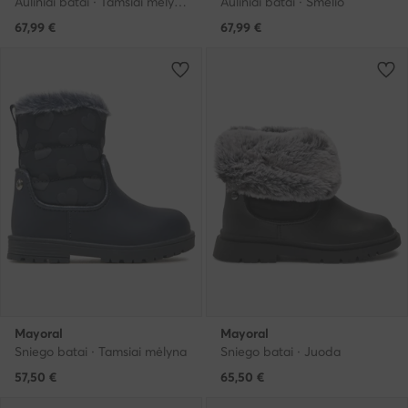
Auliniai batai · Tamsiai mėlyna
Auliniai batai · Smėlio
67,99
€
67,99
€
Mayoral
Mayoral
Sniego batai · Tamsiai mėlyna
Sniego batai · Juoda
57,50
€
65,50
€