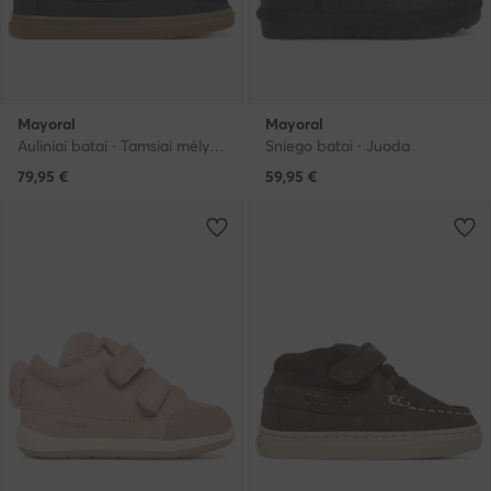
Mayoral
Mayoral
Auliniai batai · Tamsiai mėlyna
Sniego batai · Juoda
79,95
€
59,95
€