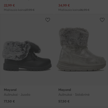
Dabartinė kaina
Dabartinė kaina
22,99
€
34,99
€
Mažiausia kaina
27,99 €
Mažiausia kaina
36,99 €
Mayoral
Mayoral
Aulinukai · Juoda
Aulinukai · Sidabrinė
77,50
€
57,50
€