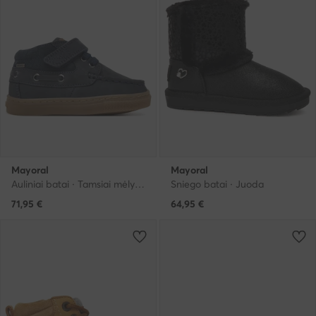
Mayoral
Mayoral
Auliniai batai · Tamsiai mėlyna
Sniego batai · Juoda
71,95
€
64,95
€