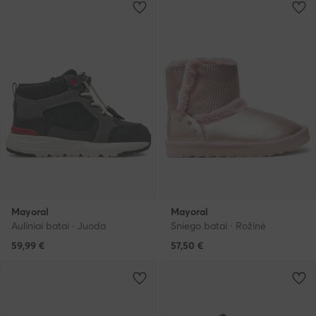
Mayoral
Mayoral
Auliniai batai · Juoda
Sniego batai · Rožinė
59,99
€
57,50
€