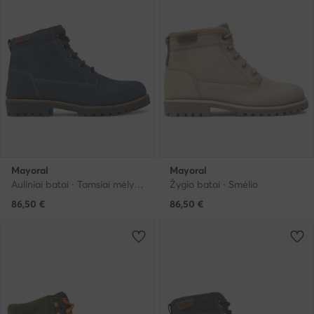
Mayoral
Mayoral
Auliniai batai · Tamsiai mėlyna
Žygio batai · Smėlio
86,50
€
86,50
€