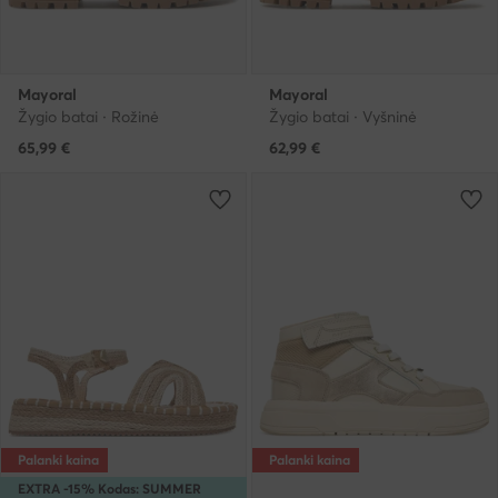
Mayoral
Mayoral
Žygio batai · Rožinė
Žygio batai · Vyšninė
65,99
€
62,99
€
Palanki kaina
Palanki kaina
EXTRA -15% Kodas: SUMMER