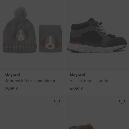
Mayoral
Mayoral
Kepurės ir šaliko komplektas · Pilka
Auliniai batai · Juoda
28,95
€
62,99
€