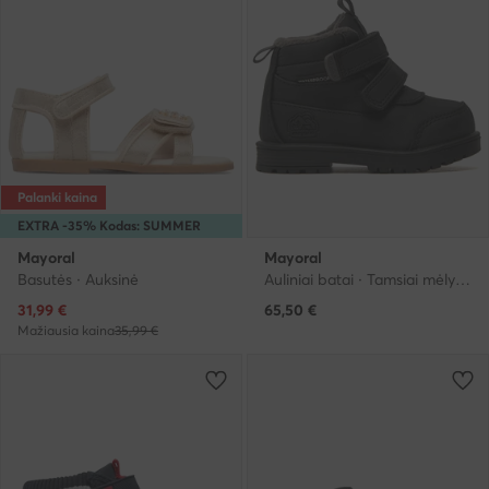
Palanki kaina
EXTRA -35% Kodas: SUMMER
Mayoral
Mayoral
Basutės · Auksinė
Auliniai batai · Tamsiai mėlyna
Dabartinė kaina
31,99
€
65,50
€
Mažiausia kaina
35,99 €