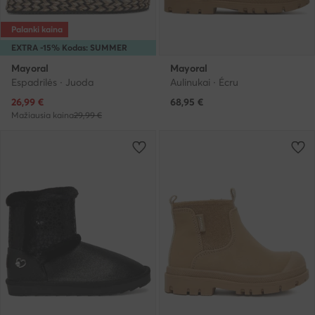
Palanki kaina
EXTRA -15% Kodas: SUMMER
Mayoral
Mayoral
Espadrilės · Juoda
Aulinukai · Écru
Dabartinė kaina
26,99
€
68,95
€
Mažiausia kaina
29,99 €