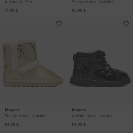
Aulinukai · Écru
Sniego batai · Auksinė
71,95
€
68,95
€
Mayoral
Mayoral
Sniego batai · Auksinė
Auliniai batai · Juoda
64,95
€
64,95
€