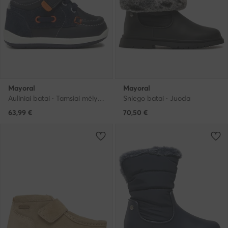
Mayoral
Mayoral
Auliniai batai · Tamsiai mėlyna
Sniego batai · Juoda
63,99
€
70,50
€