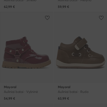
Auliniai batai · Smėlio
Auliniai batai · Mėlyna
62,99
€
59,99
€
Mayoral
Mayoral
Auliniai batai · Vyšninė
Auliniai batai · Ruda
54,99
€
63,99
€