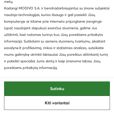
Auliniai batai · Tamsiai mėlyna
Laisvalaikio batai · Ruda
metų.
Dabartinė kaina
Kadangi MODIVO S.A. ir bendradarbiaujantys su įmone subjektai
64,95
€
35,99
€
Mažiausia kaina
38,99 €
naudoja technologijas, kurios išsaugo ir gali pasiekti Jūsų
kompiuteryje ar kitame prie interneto prijungtame įrenginyje
(ypač naudojant slapukus) esančius duomenis, galime Jus
užtikrinti, kad rodomas turinys bus Jūsų poreikiams pritaikyta
informacija. Sutikdami su asmens duomenų tvarkymu, įskaitant
eavalyne.lt profiliavimą, rinkos ir statistines analizes, suteikiate
mums galimybę atrinkti labiausiai Jūsų poreikius atitinkantį turinį
ir pateikti specialiai Jums skirtą ir kaip įmanoma labiau Jūsų
poreikiams pritaikytą informaciją.
Sutinku
Mayoral
Mayoral
Kiti variantai
Auliniai batai · Juoda
Auliniai batai · Écru
Rūšiuoti
Filtruoti
1
71,95
€
64,95
€