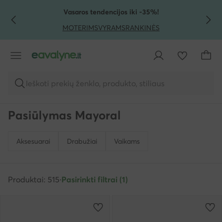
PEREITI PRIE PAGRINDINIO TURINIO
PEREITI Į PAIEŠKĄ
Vasaros tendencijos iki -35%!
MOTERIMS
VYRAMS
RANKINĖS
Ieškoti prekių ženklo, produkto, stiliaus
Pasiūlymas Mayoral
Aksesuarai
Drabužiai
Vaikams
Produktai: 515
·
Pasirinkti filtrai (1)