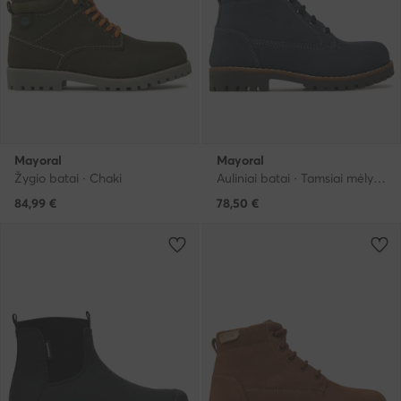
Mayoral
Mayoral
Žygio batai · Chaki
Auliniai batai · Tamsiai mėlyna
84,99
€
78,50
€