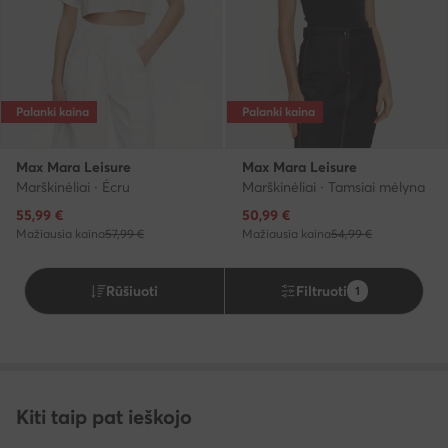
Palanki kaina
Palanki kaina
Max Mara Leisure
Max Mara Leisure
Marškinėliai · Écru
Marškinėliai · Tamsiai mėlyna
Dabartinė kaina
Dabartinė kaina
55,99
€
50,99
€
Mažiausia kaina
57,99 €
Mažiausia kaina
54,99 €
Rūšiuoti
Filtruoti
1
Kiti taip pat ieškojo