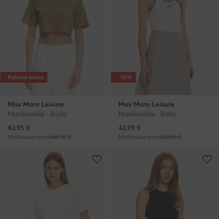
Palanki kaina
-15%
Max Mara Leisure
Max Mara Leisure
Marškinėliai · Ruda
Marškinėliai · Balta
Dabartinė kaina
Dabartinė kaina
62,95
€
42,99
€
Mažiausia kaina
68,95 €
Mažiausia kaina
50,95 €