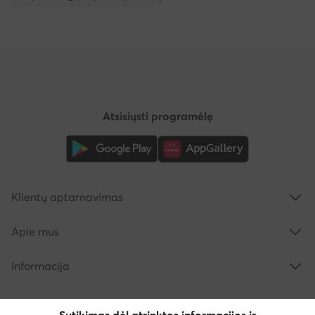
Atsisiųsti programėlę
Klientų aptarnavimas
Apie mus
Informacija