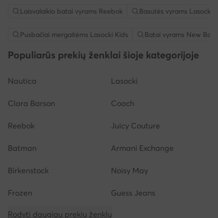
Laisvalaikio batai vyrams Reebok
Basutės vyrams Lasocki
Pusbačiai mergaitėms Lasocki Kids
Batai vyrams New Bala
Populiarūs prekių ženklai šioje kategorijoje
Nautica
Lasocki
Clara Barson
Coach
Reebok
Juicy Couture
Batman
Armani Exchange
Birkenstock
Noisy May
Frozen
Guess Jeans
Rodyti daugiau prekių ženklų