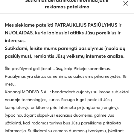
Sutikimas dėl atrinktos informacijos ir
reklamos pateikimo
Mes siekiame pateikti PATRAUKLIUS PASIŪLYMUS ir
NUOLAIDAS, kurie labiausiai atitiks Jūsų poreikius ir
interesus.
Keisti šalį: Lietuva (LT)
Sutikdami, leisite mums parengti pasiūlymus (nuolaidų
pasiūlymus), remiantis Jūsų veiksmų internete analize.
© eavalyne.lt 2026
Šie pasiūlymai gali įtakoti Jūsų, kaip Pirkėjo sprendimus.
Taisyklės
Pakeisti nustatymus
Privatumo politika
Pasiūlymas yra skirtas asmenims, sulaukusiems pilnametystės, 18
Duomenų apsauga
metų.
Kadangi MODIVO S.A. ir bendradarbiaujantys su įmone subjektai
naudoja technologijas, kurios išsaugo ir gali pasiekti Jūsų
kompiuteryje ar kitame prie interneto prijungtame įrenginyje
(ypač naudojant slapukus) esančius duomenis, galime Jus
užtikrinti, kad rodomas turinys bus Jūsų poreikiams pritaikyta
informacija. Sutikdami su asmens duomenų tvarkymu, įskaitant