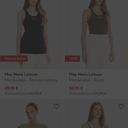
Palanki kaina
-28%
Max Mara Leisure
Max Mara Leisure
Marškinėliai · Tamsiai mėlyna
Marškinėliai · Ruda
Dabartinė kaina
Dabartinė kaina
49,99
€
50,95
€
Mažiausia kaina
52,95 €
Mažiausia kaina
70,95 €