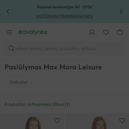
PEREITI PRIE PAGRINDINIO TURINIO
PEREITI Į PAIEŠKĄ
Vasaros tendencijos iki -35%!
MOTERIMS
VYRAMS
RANKINĖS
Ieškoti prekių ženklo, produkto, stiliaus
Pasiūlymas Max Mara Leisure
Drabužiai
Produktai: 6
·
Pasirinkti filtrai (1)