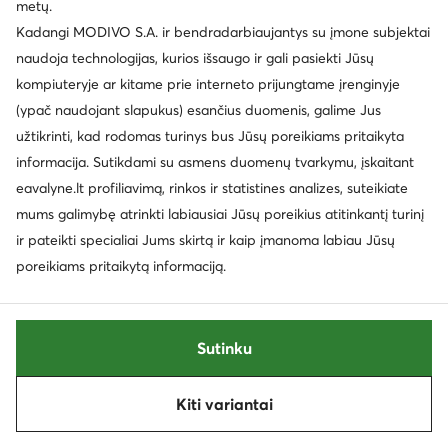
metų.
Laura Vita
Laura Vita
Kadangi MODIVO S.A. ir bendradarbiaujantys su įmone subjektai
Rankinė · Ruda
Rankinė · Ruda
naudoja technologijas, kurios išsaugo ir gali pasiekti Jūsų
Dabartinė kaina
Dabartinė kaina
39,95
€
37,99
€
Mažiausia kaina
41,95 €
Mažiausia kaina
39,99 €
kompiuteryje ar kitame prie interneto prijungtame įrenginyje
(ypač naudojant slapukus) esančius duomenis, galime Jus
užtikrinti, kad rodomas turinys bus Jūsų poreikiams pritaikyta
informacija. Sutikdami su asmens duomenų tvarkymu, įskaitant
eavalyne.lt profiliavimą, rinkos ir statistines analizes, suteikiate
mums galimybę atrinkti labiausiai Jūsų poreikius atitinkantį turinį
ir pateikti specialiai Jums skirtą ir kaip įmanoma labiau Jūsų
poreikiams pritaikytą informaciją.
Sutinku
Palanki kaina
Palanki kaina
EXTRA -35% Kodas: SUMMER
Kiti variantai
Rūšiuoti
Filtruoti
1
Laura Vita
Laura Vita
Basutės · Žalia · 6 cm
Laisvalaikio batai · Spalvota