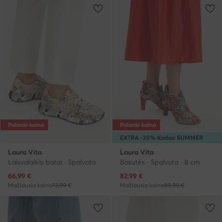
Palanki kaina
Palanki kaina
EXTRA -35% Kodas: SUMMER
Laura Vita
Laura Vita
Laisvalaikio batai · Spalvota
Basutės · Spalvota · 8 cm
Dabartinė kaina
Dabartinė kaina
66,99
€
82,99
€
Mažiausia kaina
73,99 €
Mažiausia kaina
89,99 €