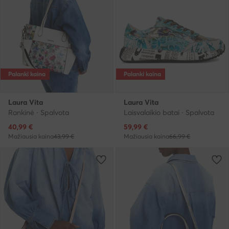
Palanki kaina
Palanki kaina
Laura Vita
Laura Vita
Rankinė · Spalvota
Laisvalaikio batai · Spalvota
Dabartinė kaina
Dabartinė kaina
40,99
€
59,99
€
Mažiausia kaina
43,99 €
Mažiausia kaina
66,99 €