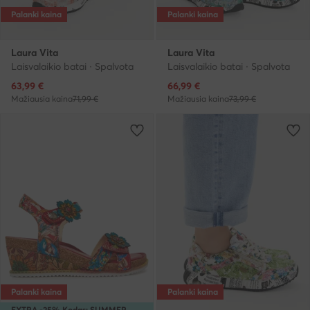
Palanki kaina
Palanki kaina
Laura Vita
Laura Vita
Laisvalaikio batai · Spalvota
Laisvalaikio batai · Spalvota
Dabartinė kaina
Dabartinė kaina
63,99
€
66,99
€
Mažiausia kaina
71,99 €
Mažiausia kaina
73,99 €
Palanki kaina
Palanki kaina
EXTRA -25% Kodas: SUMMER