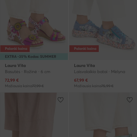
Palanki kaina
Palanki kaina
EXTRA -35% Kodas: SUMMER
Laura Vita
Laura Vita
Basutės · Rožinė · 6 cm
Laisvalaikio batai · Mėlyna
Dabartinė kaina
Dabartinė kaina
72,99
€
67,99
€
Mažiausia kaina
77,99 €
Mažiausia kaina
75,99 €