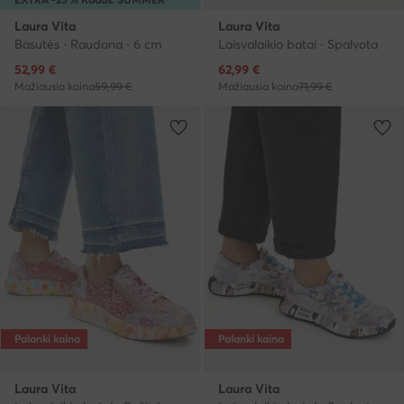
Laura Vita
Laura Vita
Basutės · Raudona · 6 cm
Laisvalaikio batai · Spalvota
Dabartinė kaina
Dabartinė kaina
52,99
€
62,99
€
Mažiausia kaina
59,99 €
Mažiausia kaina
71,99 €
Palanki kaina
Palanki kaina
Laura Vita
Laura Vita