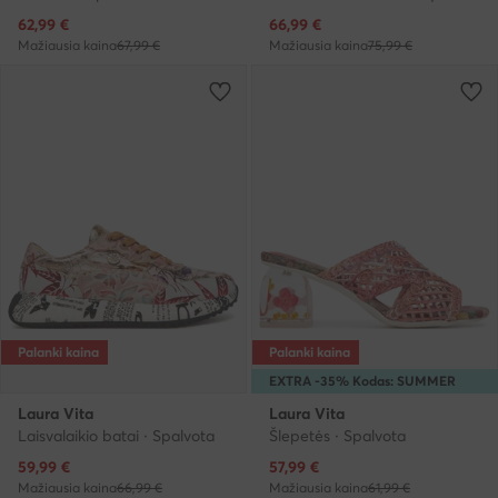
Dabartinė kaina
Dabartinė kaina
62,99
€
66,99
€
Mažiausia kaina
67,99 €
Mažiausia kaina
75,99 €
Palanki kaina
Palanki kaina
EXTRA -35% Kodas: SUMMER
Laura Vita
Laura Vita
Laisvalaikio batai · Spalvota
Šlepetės · Spalvota
Dabartinė kaina
Dabartinė kaina
59,99
€
57,99
€
Mažiausia kaina
66,99 €
Mažiausia kaina
61,99 €