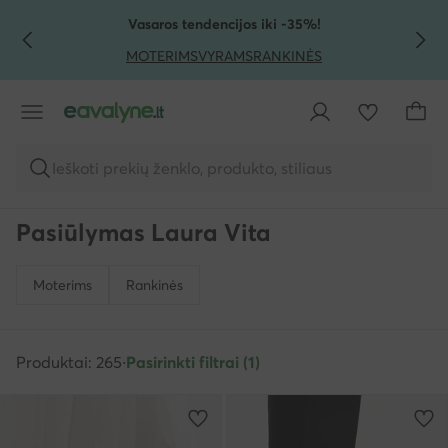
PEREITI PRIE PAGRINDINIO TURINIO
PEREITI Į PAIEŠKĄ
Vasaros tendencijos iki -35%!
MOTERIMS
VYRAMS
RANKINĖS
Ieškoti prekių ženklo, produkto, stiliaus
Pasiūlymas Laura Vita
Moterims
Rankinės
Produktai: 265
·
Pasirinkti filtrai (1)