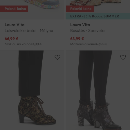
Palanki kaina
Palanki kaina
EXTRA -35% Kodas: SUMMER
Laura Vita
Laura Vita
Laisvalaikio batai · Mėlyna
Basutės · Spalvota
Dabartinė kaina
Dabartinė kaina
66,99
€
63,99
€
Mažiausia kaina
73,99 €
Mažiausia kaina
67,99 €