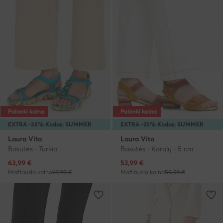
Palanki kaina
Palanki kaina
EXTRA -35% Kodas: SUMMER
EXTRA -25% Kodas: SUMMER
Laura Vita
Laura Vita
Basutės · Turkio
Basutės · Koralų · 5 cm
Dabartinė kaina
Dabartinė kaina
63,99
€
52,99
€
Mažiausia kaina
67,99 €
Mažiausia kaina
59,99 €