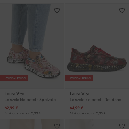
Palanki kaina
Palanki kaina
Laura Vita
Laura Vita
Laisvalaikio batai · Spalvota
Laisvalaikio batai · Raudona
Dabartinė kaina
Dabartinė kaina
62,99
€
64,99
€
Mažiausia kaina
71,99 €
Mažiausia kaina
71,99 €