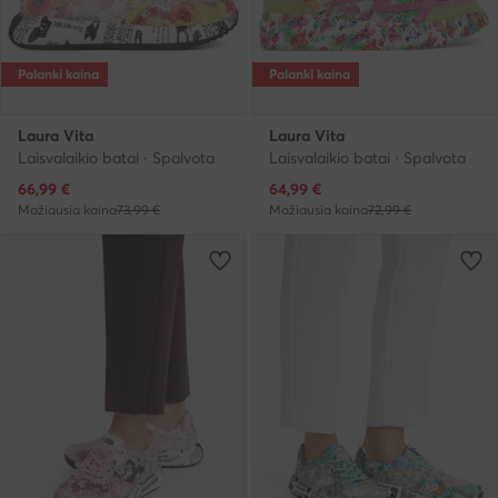
Palanki kaina
Palanki kaina
Laura Vita
Laura Vita
Laisvalaikio batai · Spalvota
Laisvalaikio batai · Spalvota
Dabartinė kaina
Dabartinė kaina
66,99
€
64,99
€
Mažiausia kaina
73,99 €
Mažiausia kaina
72,99 €