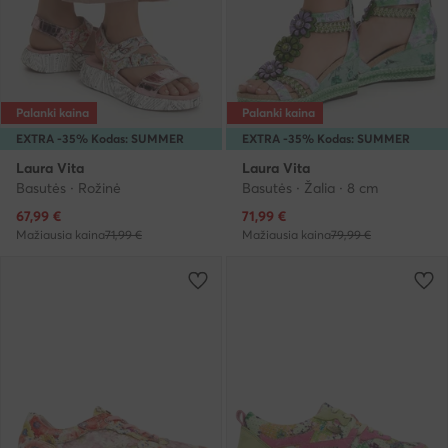
Palanki kaina
Palanki kaina
EXTRA -35% Kodas: SUMMER
EXTRA -35% Kodas: SUMMER
Laura Vita
Laura Vita
Basutės · Rožinė
Basutės · Žalia · 8 cm
Dabartinė kaina
Dabartinė kaina
67,99
€
71,99
€
Mažiausia kaina
71,99 €
Mažiausia kaina
79,99 €