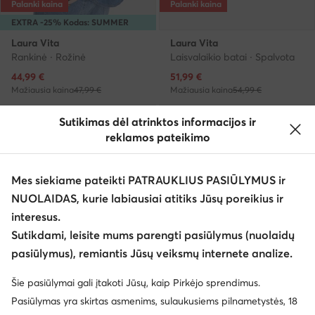
Palanki kaina
Palanki kaina
EXTRA -25% Kodas: SUMMER
Laura Vita
Laura Vita
Rankinė · Rožinė
Laisvalaikio batai · Spalvota
Dabartinė kaina
Dabartinė kaina
44,99
€
51,99
€
Mažiausia kaina
47,99 €
Mažiausia kaina
54,99 €
Sutikimas dėl atrinktos informacijos ir
reklamos pateikimo
Mes siekiame pateikti PATRAUKLIUS PASIŪLYMUS ir
NUOLAIDAS, kurie labiausiai atitiks Jūsų poreikius ir
interesus.
Sutikdami, leisite mums parengti pasiūlymus (nuolaidų
pasiūlymus), remiantis Jūsų veiksmų internete analize.
Šie pasiūlymai gali įtakoti Jūsų, kaip Pirkėjo sprendimus.
Palanki kaina
Palanki kaina
Pasiūlymas yra skirtas asmenims, sulaukusiems pilnametystės, 18