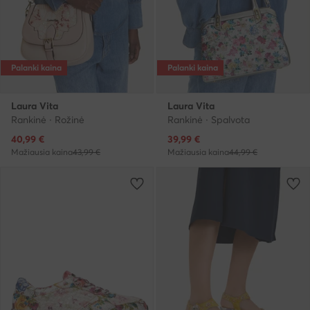
Palanki kaina
Palanki kaina
Laura Vita
Laura Vita
Rankinė · Rožinė
Rankinė · Spalvota
Dabartinė kaina
Dabartinė kaina
40,99
€
39,99
€
Mažiausia kaina
43,99 €
Mažiausia kaina
44,99 €