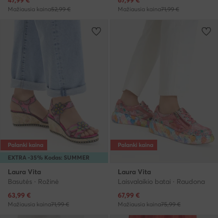
Mažiausia kaina
52,99 €
Mažiausia kaina
71,99 €
Palanki kaina
Palanki kaina
EXTRA -35% Kodas: SUMMER
Laura Vita
Laura Vita
Basutės · Rožinė
Laisvalaikio batai · Raudona
Dabartinė kaina
Dabartinė kaina
63,99
€
67,99
€
Mažiausia kaina
71,99 €
Mažiausia kaina
75,99 €