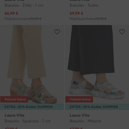
Basutės · Žalia · 7 cm
Basutės · Turkio
Dabartinė kaina
Dabartinė kaina
66,99
€
69,99
€
Mažiausia kaina
73,99 €
Mažiausia kaina
73,99 €
Palanki kaina
Palanki kaina
EXTRA -25% Kodas: SUMMER
EXTRA -35% Kodas: SUMMER
Laura Vita
Laura Vita
Basutės · Spalvota · 7 cm
Basutės · Mėlyna
Dabartinė kaina
Dabartinė kaina
47,99
€
67,99
€