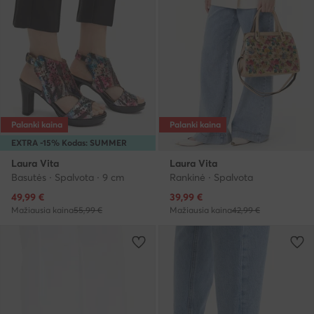
Palanki kaina
Palanki kaina
EXTRA -15% Kodas: SUMMER
Laura Vita
Laura Vita
Basutės · Spalvota · 9 cm
Rankinė · Spalvota
Dabartinė kaina
Dabartinė kaina
49,99
€
39,99
€
Mažiausia kaina
55,99 €
Mažiausia kaina
42,99 €