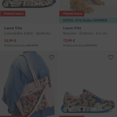
Palanki kaina
Palanki kaina
EXTRA -35% Kodas: SUMMER
Laura Vita
Laura Vita
Laisvalaikio batai · Spalvota
Basutės · Geltona · 6.5 cm
Dabartinė kaina
Dabartinė kaina
52,99
€
72,99
€
Mažiausia kaina
55,99 €
Mažiausia kaina
79,99 €