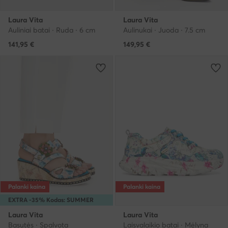
Laura Vita
Laura Vita
Auliniai batai · Ruda · 6 cm
Aulinukai · Juoda · 7.5 cm
141,95
€
149,95
€
Palanki kaina
Palanki kaina
EXTRA -35% Kodas: SUMMER
Laura Vita
Laura Vita
Basutės · Spalvota
Laisvalaikio batai · Mėlyna