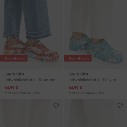
Palanki kaina
Palanki kaina
Laura Vita
Laura Vita
Laisvalaikio batai · Raudona
Laisvalaikio batai · Mėlyna
Dabartinė kaina
Dabartinė kaina
64,99
€
64,99
€
Mažiausia kaina
72,99 €
Mažiausia kaina
72,99 €