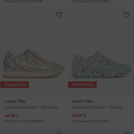
Mažiausia kaina
71,99 €
Mažiausia kaina
77,99 €
Palanki kaina
Palanki kaina
Laura Vita
Laura Vita
Laisvalaikio batai · Spalvota
Laisvalaikio batai · Mėlyna
Dabartinė kaina
Dabartinė kaina
66,99
€
62,99
€
Mažiausia kaina
75,99 €
Mažiausia kaina
71,99 €