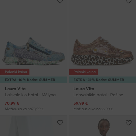
Palanki kaina
Palanki kaina
EXTRA -10% Kodas: SUMMER
EXTRA -25% Kodas: SUMMER
Laura Vita
Laura Vita
Laisvalaikio batai · Mėlyna
Laisvalaikio batai · Rožinė
Dabartinė kaina
Dabartinė kaina
70,99
€
59,99
€
Mažiausia kaina
73,99 €
Mažiausia kaina
66,99 €