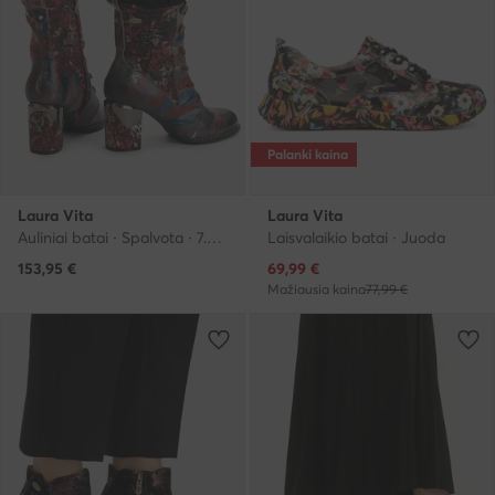
Palanki kaina
Laura Vita
Laura Vita
Auliniai batai · Spalvota · 7.5 cm
Laisvalaikio batai · Juoda
Dabartinė kaina
153,95
€
69,99
€
Mažiausia kaina
77,99 €