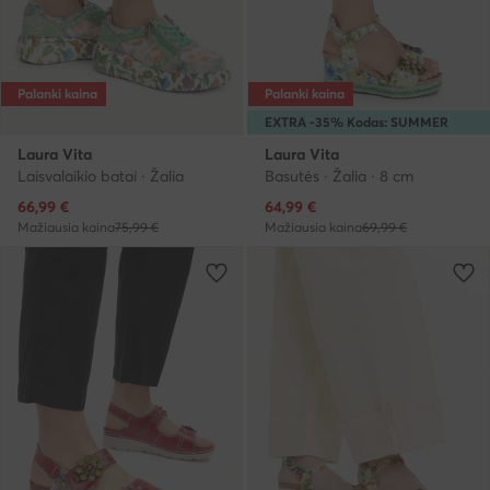
Palanki kaina
Palanki kaina
EXTRA -35% Kodas: SUMMER
Laura Vita
Laura Vita
Laisvalaikio batai · Žalia
Basutės · Žalia · 8 cm
Dabartinė kaina
Dabartinė kaina
66,99
€
64,99
€
Mažiausia kaina
75,99 €
Mažiausia kaina
69,99 €