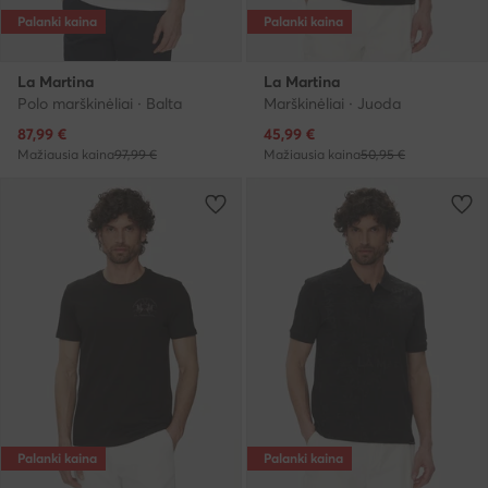
Palanki kaina
Palanki kaina
La Martina
La Martina
Polo marškinėliai · Balta
Marškinėliai · Juoda
Dabartinė kaina
Dabartinė kaina
87,99
€
45,99
€
Mažiausia kaina
97,99 €
Mažiausia kaina
50,95 €
Palanki kaina
Palanki kaina