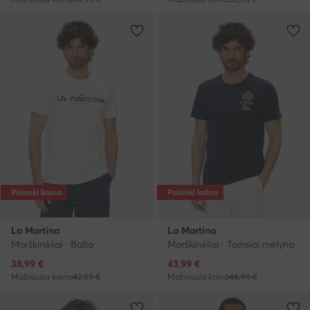
Palanki kaina
Palanki kaina
La Martina
La Martina
Marškinėliai · Balta
Marškinėliai · Tamsiai mėlyna
Dabartinė kaina
Dabartinė kaina
38,99
€
43,99
€
Mažiausia kaina
42,99 €
Mažiausia kaina
46,99 €