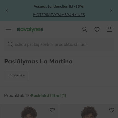
PEREITI PRIE PAGRINDINIO TURINIO
PEREITI Į PAIEŠKĄ
Vasaros tendencijos iki -35%!
MOTERIMS
VYRAMS
RANKINĖS
Ieškoti prekių ženklo, produkto, stiliaus
Pasiūlymas La Martina
Drabužiai
Produktai: 23
·
Pasirinkti filtrai (1)