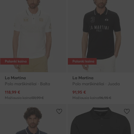
Palanki kaina
Palanki kaina
La Martina
La Martina
Polo marškinėliai · Balta
Polo marškinėliai · Juoda
Dabartinė kaina
Dabartinė kaina
118,99
€
91,95
€
Mažiausia kaina
131,99 €
Mažiausia kaina
96,95 €