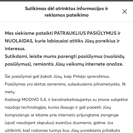
Sutikimas dėl atrinktos informacijos ir
reklamos pateikimo
Mes siekiame pateikti PATRAUKLIUS PASIŪLYMUS ir
NUOLAIDAS, kurie labiausiai atitiks Jūsų poreikius ir
interesus.
Keisti šalį: Lietuva (LT)
Sutikdami, leisite mums parengti pasiūlymus (nuolaidų
pasiūlymus), remiantis Jūsų veiksmų internete analize.
© eavalyne.lt 2026
Šie pasiūlymai gali įtakoti Jūsų, kaip Pirkėjo sprendimus.
Taisyklės
Pakeisti nustatymus
Privatumo politika
Pasiūlymas yra skirtas asmenims, sulaukusiems pilnametystės, 18
Duomenų apsauga
metų.
Kadangi MODIVO S.A. ir bendradarbiaujantys su įmone subjektai
naudoja technologijas, kurios išsaugo ir gali pasiekti Jūsų
kompiuteryje ar kitame prie interneto prijungtame įrenginyje
(ypač naudojant slapukus) esančius duomenis, galime Jus
užtikrinti, kad rodomas turinys bus Jūsų poreikiams pritaikyta