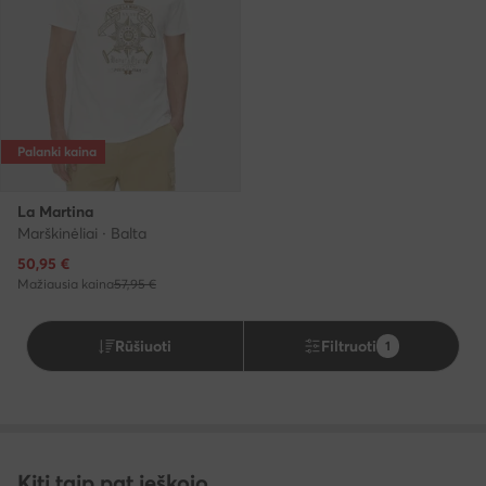
Palanki kaina
La Martina
Marškinėliai · Balta
Dabartinė kaina
50,95
€
Mažiausia kaina
57,95 €
Rūšiuoti
Filtruoti
1
Kiti taip pat ieškojo