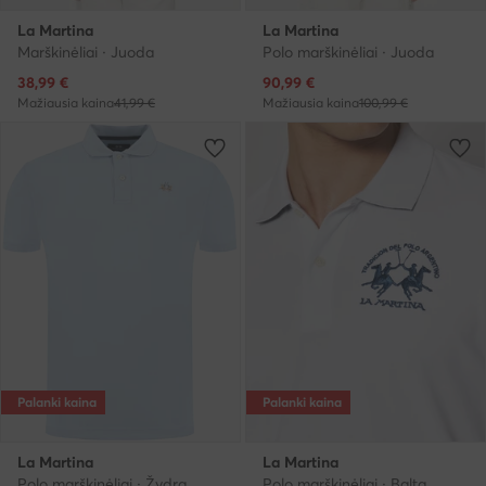
La Martina
La Martina
Marškinėliai · Juoda
Polo marškinėliai · Juoda
Dabartinė kaina
Dabartinė kaina
38,99
€
90,99
€
Mažiausia kaina
41,99 €
Mažiausia kaina
100,99 €
Palanki kaina
Palanki kaina
La Martina
La Martina
Polo marškinėliai · Žydra
Polo marškinėliai · Balta