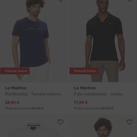
Palanki kaina
Palanki kaina
La Martina
La Martina
Marškinėliai · Tamsiai mėlyna
Polo marškinėliai · Juoda
Dabartinė kaina
Dabartinė kaina
38,99
€
71,99
€
Mažiausia kaina
41,95 €
Mažiausia kaina
75,99 €