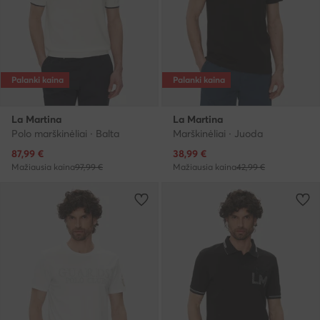
Palanki kaina
Palanki kaina
La Martina
La Martina
Polo marškinėliai · Balta
Marškinėliai · Juoda
Dabartinė kaina
Dabartinė kaina
87,99
€
38,99
€
Mažiausia kaina
97,99 €
Mažiausia kaina
42,99 €