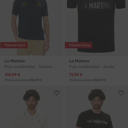
Palanki kaina
Palanki kaina
La Martina
La Martina
Polo marškinėliai · Tamsiai mėlyna
Polo marškinėliai · Juoda
Dabartinė kaina
Dabartinė kaina
106,99
€
75,99
€
Mažiausia kaina
118,99 €
Mažiausia kaina
80,99 €