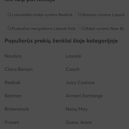
Laisvalaikio batai vyrams Reebok
Basutės vyrams Lasocki
Pusbačiai mergaitėms Lasocki Kids
Batai vyrams New Bala
Populiarūs prekių ženklai šioje kategorijoje
Nautica
Lasocki
Clara Barson
Coach
Reebok
Juicy Couture
Batman
Armani Exchange
Birkenstock
Noisy May
Frozen
Guess Jeans