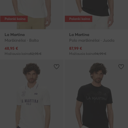
Palanki kaina
Palanki kaina
La Martina
La Martina
Marškinėliai · Balta
Polo marškinėliai · Juoda
Dabartinė kaina
Dabartinė kaina
48,95
€
87,99
€
Mažiausia kaina
52,95 €
Mažiausia kaina
94,99 €