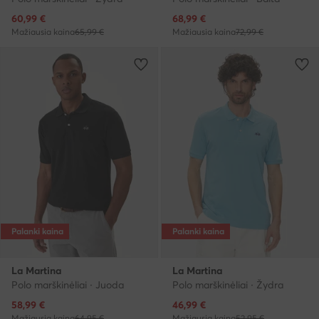
Dabartinė kaina
Dabartinė kaina
60,99
€
68,99
€
Mažiausia kaina
65,99 €
Mažiausia kaina
72,99 €
Palanki kaina
Palanki kaina
La Martina
La Martina
Polo marškinėliai · Juoda
Polo marškinėliai · Žydra
Dabartinė kaina
Dabartinė kaina
58,99
€
46,99
€
Mažiausia kaina
64,95 €
Mažiausia kaina
52,95 €