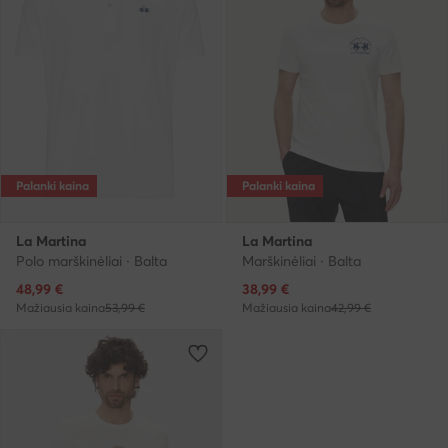
Palanki kaina
Palanki kaina
La Martina
La Martina
Polo marškinėliai · Balta
Marškinėliai · Balta
Dabartinė kaina
Dabartinė kaina
48,99
€
38,99
€
Mažiausia kaina
53,99 €
Mažiausia kaina
42,99 €