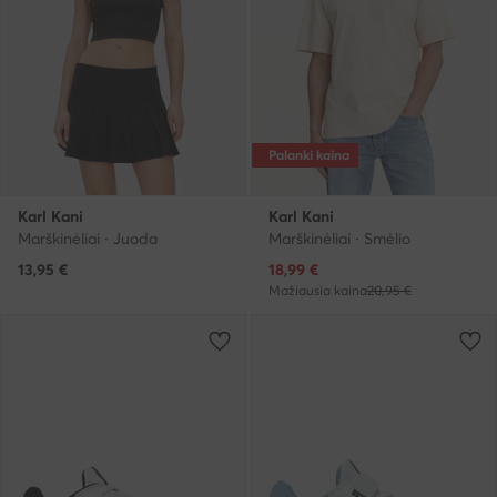
Palanki kaina
Karl Kani
Karl Kani
Marškinėliai · Juoda
Marškinėliai · Smėlio
Dabartinė kaina
13,95
€
18,99
€
Mažiausia kaina
20,95 €