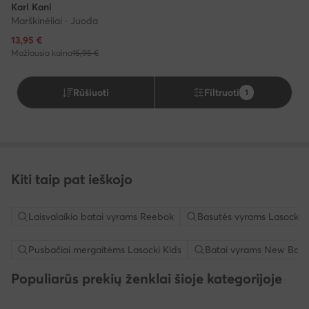
Karl Kani
Marškinėliai · Juoda
Dabartinė kaina
13,95
€
Mažiausia kaina
15,95 €
Rūšiuoti
Filtruoti
1
Kiti taip pat ieškojo
Laisvalaikio batai vyrams Reebok
Basutės vyrams Lasocki
Pusbačiai mergaitėms Lasocki Kids
Batai vyrams New Bala
Populiarūs prekių ženklai šioje kategorijoje