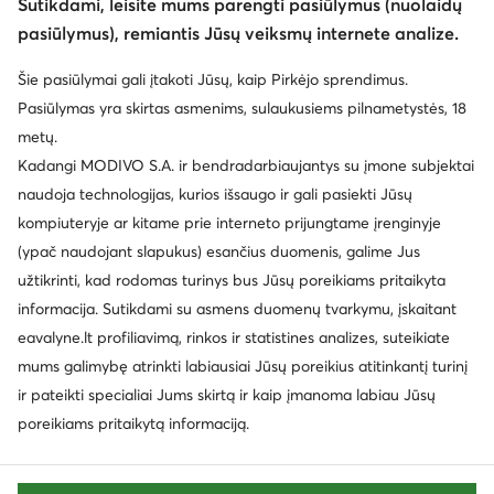
Sutikdami, leisite mums parengti pasiūlymus (nuolaidų
pasiūlymus), remiantis Jūsų veiksmų internete analize.
© eavalyne.lt 2026
Šie pasiūlymai gali įtakoti Jūsų, kaip Pirkėjo sprendimus.
Taisyklės
Pakeisti nustatymus
Privatumo politika
Pasiūlymas yra skirtas asmenims, sulaukusiems pilnametystės, 18
Duomenų apsauga
metų.
Kadangi MODIVO S.A. ir bendradarbiaujantys su įmone subjektai
naudoja technologijas, kurios išsaugo ir gali pasiekti Jūsų
kompiuteryje ar kitame prie interneto prijungtame įrenginyje
(ypač naudojant slapukus) esančius duomenis, galime Jus
užtikrinti, kad rodomas turinys bus Jūsų poreikiams pritaikyta
informacija. Sutikdami su asmens duomenų tvarkymu, įskaitant
eavalyne.lt profiliavimą, rinkos ir statistines analizes, suteikiate
mums galimybę atrinkti labiausiai Jūsų poreikius atitinkantį turinį
ir pateikti specialiai Jums skirtą ir kaip įmanoma labiau Jūsų
poreikiams pritaikytą informaciją.