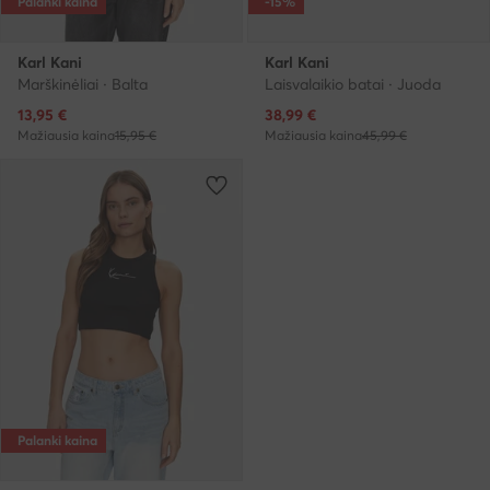
Palanki kaina
-15%
Karl Kani
Karl Kani
Marškinėliai · Balta
Laisvalaikio batai · Juoda
Dabartinė kaina
Dabartinė kaina
13,95
€
38,99
€
Mažiausia kaina
15,95 €
Mažiausia kaina
45,99 €
Palanki kaina