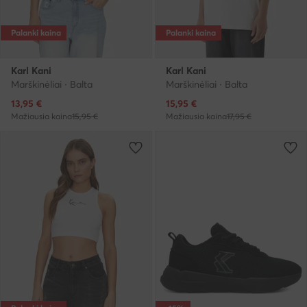
Palanki kaina
Palanki kaina
Karl Kani
Karl Kani
Marškinėliai · Balta
Marškinėliai · Balta
Dabartinė kaina
Dabartinė kaina
13,95
€
15,95
€
Mažiausia kaina
15,95 €
Mažiausia kaina
17,95 €