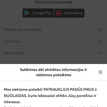
Atsisiųsti programėlę
Klientų aptarnavimas
Apie mus
Informacija
Sutikimas dėl atrinktos informacijos ir
reklamos pateikimo
Mes siekiame pateikti PATRAUKLIUS PASIŪLYMUS ir
NUOLAIDAS, kurie labiausiai atitiks Jūsų poreikius ir
interesus.
Keisti šalį: Lietuva (LT)