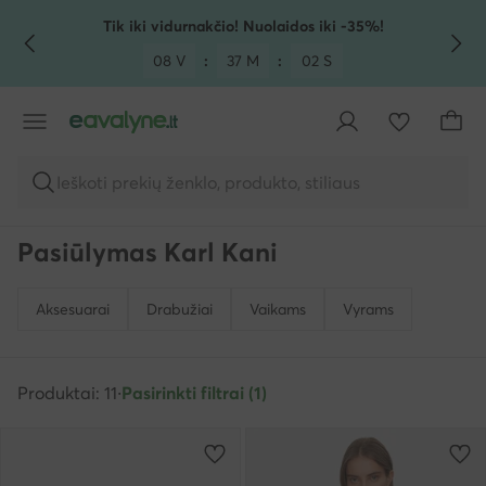
PEREITI PRIE PAGRINDINIO TURINIO
PEREITI Į PAIEŠKĄ
Tik iki vidurnakčio! Nuolaidos iki -35%!
08 V
:
37 M
:
02 S
Ieškoti prekių ženklo, produkto, stiliaus
Pasiūlymas Karl Kani
Aksesuarai
Drabužiai
Vaikams
Vyrams
Produktai: 11
·
Pasirinkti filtrai (1)