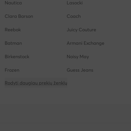
Nautica
Lasocki
Clara Barson
Coach
Reebok
Juicy Couture
Batman
Armani Exchange
Birkenstock
Noisy May
Frozen
Guess Jeans
Rodyti daugiau prekių ženklų