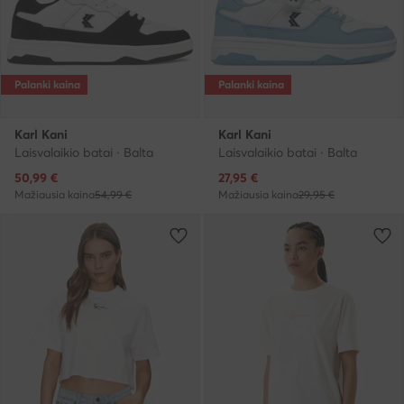
Palanki kaina
Palanki kaina
Karl Kani
Karl Kani
Laisvalaikio batai · Balta
Laisvalaikio batai · Balta
Dabartinė kaina
Dabartinė kaina
50,99
€
27,95
€
Mažiausia kaina
54,99 €
Mažiausia kaina
29,95 €