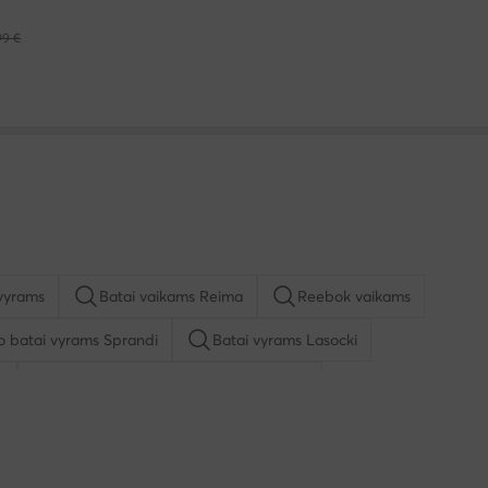
99 €
vyrams
Batai vaikams Reima
Reebok vaikams
io batai vyrams Sprandi
Batai vyrams Lasocki
u
Kasdieniai pusbačiai vyrams Lasocki
ą mergaitėms
Basutės vyrams
Batai vyrams adidas