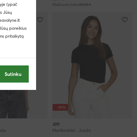
yje (ypač
95 €
Mažiausia kaina
10,99 €
us Jūsų
eavalyne.lt
 Jūsų poreikius
ms pritaikytą
Sutinku
-16%
JDY
uoda
Marškinėliai · Juoda