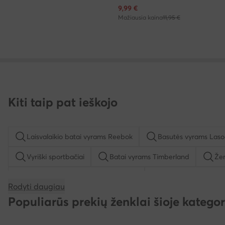
Dabartinė kaina
9,99
€
Mažiausia kaina
11,95 €
Kiti taip pat ieškojo
Laisvalaikio batai vyrams Reebok
Basutės vyrams Laso
Vyriški sportbačiai
Batai vyrams Timberland
Žem
Pusbačiai mergaitėms Lasocki Kids
Batai vyrams New 
Rodyti daugiau
Šlepetės per pirštą vyrams
Batai vyrams Ugg
E
Populiarūs prekių ženklai šioje kategor