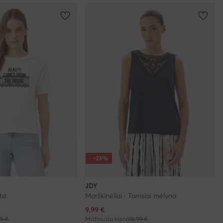
-23%
JDY
lta
Marškinėliai · Tamsiai mėlyna
Dabartinė kaina
9,99
€
95 €
Mažiausia kaina
12,99 €