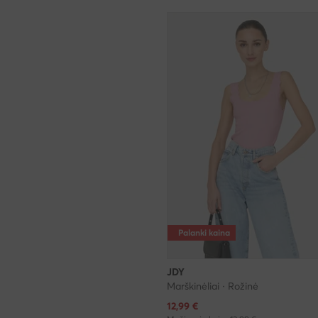
Palanki kaina
JDY
Marškinėliai · Rožinė
Dabartinė kaina
12,99
€