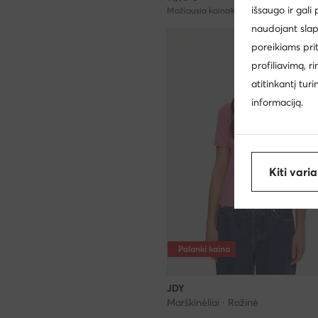
išsaugo ir gali
Mažiausia kaina
16,95 €
naudojant slap
poreikiams pri
profiliavimą, r
atitinkantį tur
informaciją.
Kiti vari
Palanki kaina
JDY
Marškinėliai · Rožinė