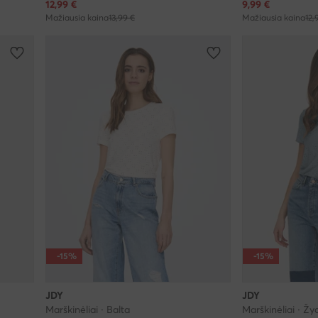
Dabartinė kaina
Dabartinė kaina
12,99
€
9,99
€
Mažiausia kaina
13,99 €
Mažiausia kaina
12,
-15%
-15%
JDY
JDY
Marškinėliai · Balta
Marškinėliai · Žy