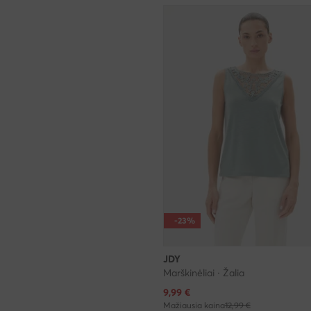
-23%
JDY
Marškinėliai · Žalia
Dabartinė kaina
9,99
€
Mažiausia kaina
12,99 €