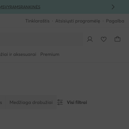
MS
VYRAMS
RANKINĖS
Tinklaraštis
Atsisiųsti programėlę
Pagalba
iai ir aksesuarai
Premium
s
Medžiaga drabužiai
Visi filtrai