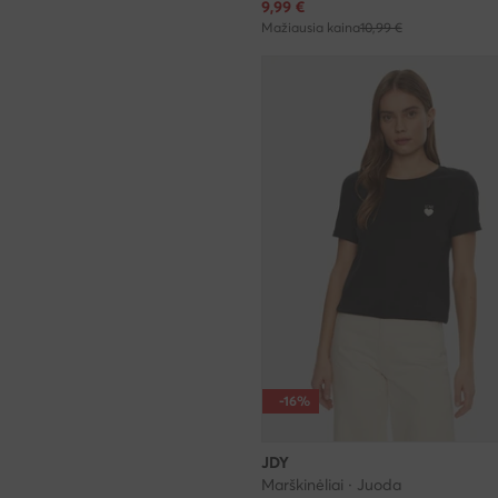
Dabartinė kaina
9,99
€
Mažiausia kaina
10,99 €
-16%
JDY
Marškinėliai · Juoda