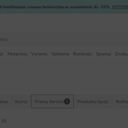
ti karščiausias vasaros tendencijas su nuolaidomis iki -35%
MOTERI
ai
Moterims
Vyrams
Vaikams
Rankinės
Sportui
Drabuž
alva
Kaina
Prekių ženklai
Produkto tipas
Rašta
1
 (1)