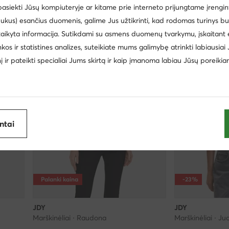
 pasiekti Jūsų kompiuteryje ar kitame prie interneto prijungtame įrengin
Mažiausia kaina
14,99 €
Mažiausia kaina
13,
ukus) esančius duomenis, galime Jus užtikrinti, kad rodomas turinys b
taikyta informacija. Sutikdami su asmens duomenų tvarkymu, įskaitant 
inkos ir statistines analizes, suteikiate mums galimybę atrinkti labiausiai
inį ir pateikti specialiai Jums skirtą ir kaip įmanoma labiau Jūsų poreikia
antai
Palanki kaina
-23%
JDY
JDY
Marškinėliai · Raudona
Marškinėliai · J