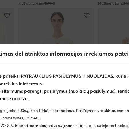
Mažiausia kaina
13,95 €
Mažiausia kaina
10,
kimas dėl atrinktos informacijos ir reklamos pate
e pateikti PATRAUKLIUS PASIŪLYMUS ir NUOLAIDAS, kurie l
poreikius ir interesus.
eisite mums parengti pasiūlymus (nuolaidų pasiūlymus), remia
rnete analize.
-26%
Palanki kaina
gali įtakoti Jūsų, kaip Pirkėjo sprendimus. Pasiūlymas yra skirtas asmen
JDY
JDY
ilnametystės, 18 metų.
Marškinėliai · Balta
Marškinėliai · Sm
 S.A. ir bendradarbiaujantys su įmone subjektai naudoja technologija
Dabartinė kaina
Dabartinė kaina
10,99
€
11,95
€