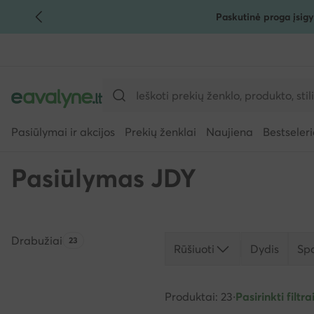
Paskutinė proga įsigy
PEREITI PRIE PAGRINDINIO TURINIO
PEREITI Į PAIEŠKĄ
Pasiūlymai ir akcijos
Prekių ženklai
Naujiena
Bestseleri
Pasiūlymas JDY
Drabužiai
Produktų skaičius:
23
Rūšiuoti
Dydis
Sp
Produktai: 23
·
Pasirinkti filtrai