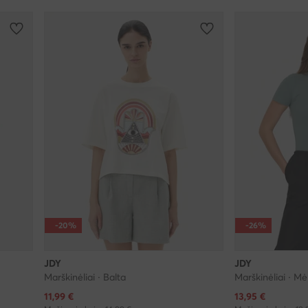
-20%
-26%
JDY
JDY
Marškinėliai · Balta
Marškinėliai · M
Dabartinė kaina
Dabartinė kaina
11,99
€
13,95
€