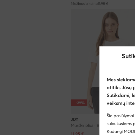
Mažiausia kaina
11,95 €
Suti
Mes siekiam
atitiks Jūsų 
Sutikdami, l
veiksmų inte
-29%
Šie pasiūlymai 
JDY
sulaukusiems p
Marškinėliai · Balta
Kadangi MODIVO
Dabartinė kaina
11,95
€