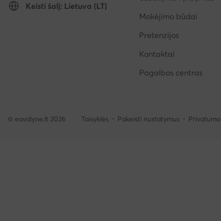
Keisti šalį: Lietuva (LT)
Mokėjimo būdai
Pretenzijos
Kontaktai
Pagalbos centras
© eavalyne.lt 2026
Taisyklės
Pakeisti nustatymus
Privatumo 