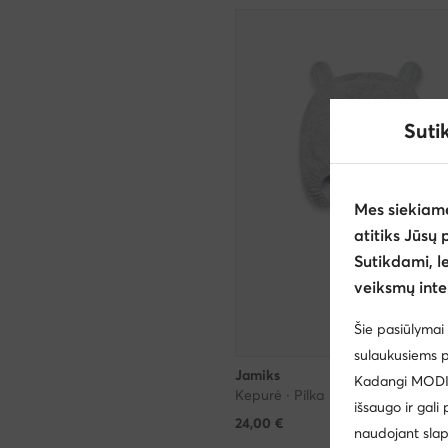
Suti
Mes siekiam
atitiks Jūsų 
Sutikdami, l
veiksmų inte
Šie pasiūlymai 
sulaukusiems p
Jamiks
Kadangi MODIVO
Kepurė · Pilka
išsaugo ir gali
24,00
€
naudojant slap