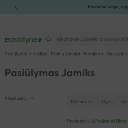
Paskutinė proga įsigy
PEREITI PRIE PAGRINDINIO TURINIO
PEREITI Į PAIEŠKĄ
Pasiūlymai ir akcijos
Prekių ženklai
Naujiena
Bestseleri
Pasiūlymas Jamiks
Aksesuarai
Produktų skaičius:
12
Rūšiuoti
Dydis
Sp
Produktai: 12
·
Pasirinkti filtrai