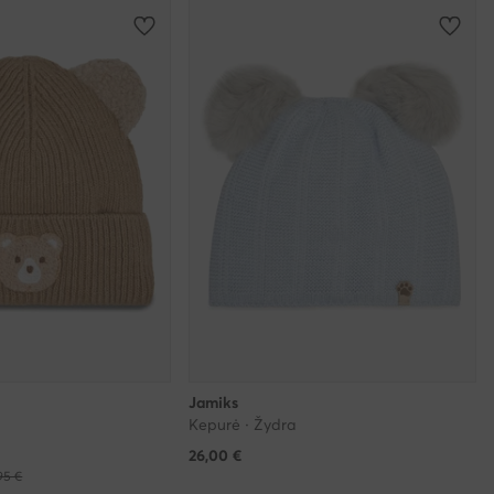
Jamiks
Kepurė · Žydra
26,00
€
95 €