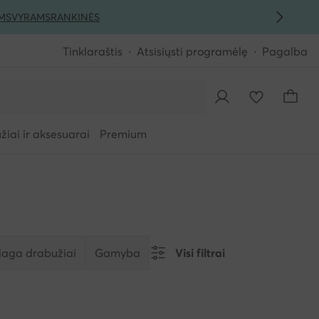
MS
VYRAMS
RANKINĖS
Tinklaraštis
Atsisiųsti programėlę
Pagalba
iai ir aksesuarai
Premium
aga drabužiai
Gamyba
Visi filtrai