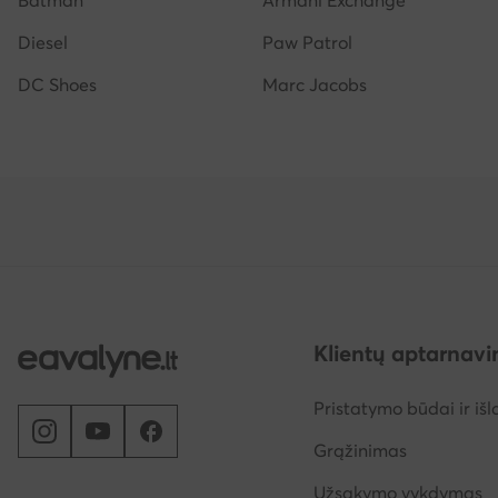
Batman
Armani Exchange
Diesel
Paw Patrol
DC Shoes
Marc Jacobs
Klientų aptarnav
Pristatymo būdai ir išl
Grąžinimas
Užsakymo vykdymas