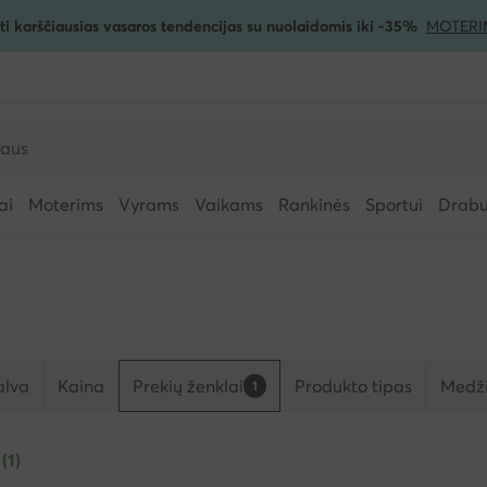
ti karščiausias vasaros tendencijas su nuolaidomis iki -35%
MOTERI
ai
Moterims
Vyrams
Vaikams
Rankinės
Sportui
Drabuž
alva
Kaina
Prekių ženklai
Produkto tipas
Medži
1
 (1)