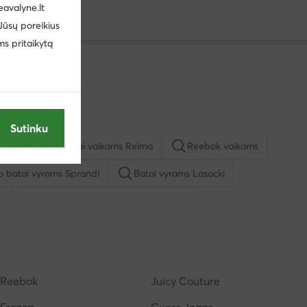
eavalyne.lt
 Jūsų poreikius
ms pritaikytą
Sutinku
vyrams
Batai vaikams Reima
Reebok vaikams
io batai vyrams Sprandi
Batai vyrams Lasocki
u
Kasdieniai pusbačiai vyrams Lasocki
ą mergaitėms
Basutės vyrams
Batai vyrams adidas
Reebok
Juicy Couture