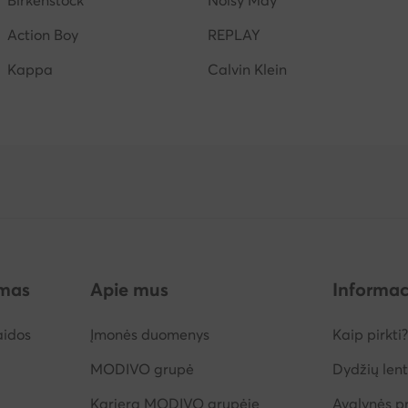
Birkenstock
Noisy May
Action Boy
REPLAY
Kappa
Calvin Klein
imas
Apie mus
Informac
aidos
Įmonės duomenys
Kaip pirkti?
MODIVO grupė
Dydžių lent
Karjera MODIVO grupėje
Avalynės pr