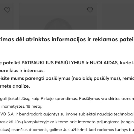
kimas dėl atrinktos informacijos ir reklamos pate
e pateikti PATRAUKLIUS PASIŪLYMUS ir NUOLAIDAS, kurie l
poreikius ir interesus.
eisite mums parengti pasiūlymus (nuolaidų pasiūlymus), remia
rnete analize.
gali įtakoti Jūsų, kaip Pirkėjo sprendimus. Pasiūlymas yra skirtas asmen
EXTRA -3
ilnametystės, 18 metų.
Jamiks
Jamiks
 S.A. ir bendradarbiaujantys su įmone subjektai naudoja technologija
Kepurė · Balta
Kepurė · Rožinė
 pasiekti Jūsų kompiuteryje ar kitame prie interneto prijungtame įrengin
19,00
€
19,00
€
ukus) esančius duomenis, galime Jus užtikrinti, kad rodomas turinys b