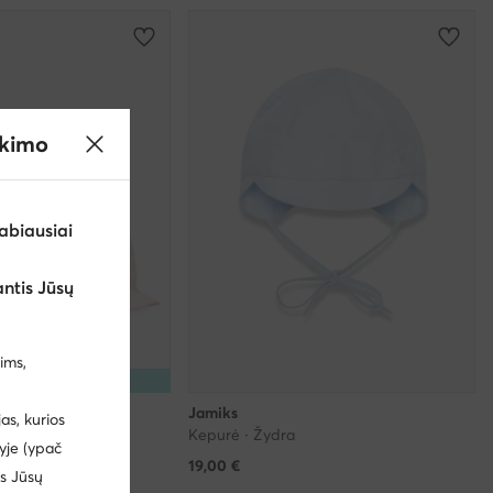
ikimo
abiausiai
ntis Jūsų
ims,
5% Kodas: SUMMER
Jamiks
s, kurios
Kepurė · Žydra
yje (ypač
19,00
€
us Jūsų