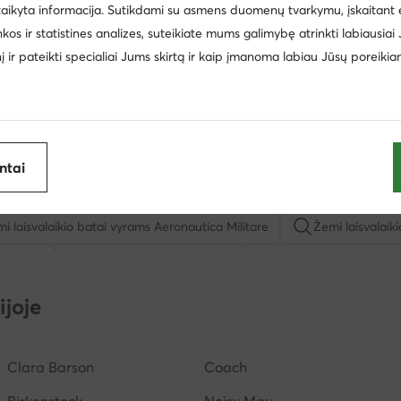
taikyta informacija. Sutikdami su asmens duomenų tvarkymu, įskaitant 
inkos ir statistines analizes, suteikiate mums galimybę atrinkti labiausiai
inį ir pateikti specialiai Jums skirtą ir kaip įmanoma labiau Jūsų poreikia
antai
cki
Batai vaikams Nike
Šlepetės vyrams
Reebok 
i laisvalaikio batai vyrams Aeronautica Militare
Žemi laisvalaik
Balance
Pusbačiai vyrams Lanetti
Batai vaikams Nelli Bl
spadrilės vyrams
Batai vaikams Geox
Šlepetės per piršt
ijoje
Clara Barson
Coach