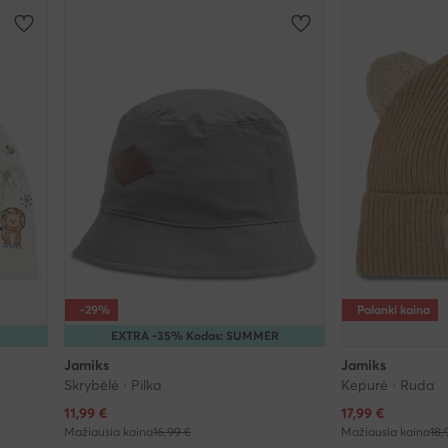
-29%
Palanki kaina
R
EXTRA -35% Kodas: SUMMER
Jamiks
Jamiks
Skrybėlė · Pilka
Kepurė · Ruda
Dabartinė kaina
Dabartinė kaina
11,99
€
17,99
€
Mažiausia kaina
16,99 €
Mažiausia kaina
18,