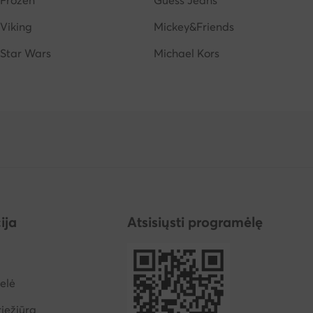
Frozen
Guess Jeans
Viking
Mickey&Friends
Star Wars
Michael Kors
ija
Atsisiųsti programėlę
elė
iežiūra