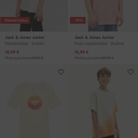
Palanki kaina
-15%
Jack & Jones Junior
Jack & Jones Junior
Marškinėliai · Smėlio
Polo marškinėliai · Rožinė
Dabartinė kaina
Dabartinė kaina
10,99
€
15,99
€
Mažiausia kaina
11,95 €
Mažiausia kaina
18,99 €