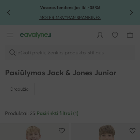
PEREITI PRIE PAGRINDINIO TURINIO
PEREITI Į PAIEŠKĄ
Vasaros tendencijos iki -35%!
MOTERIMS
VYRAMS
RANKINĖS
Ieškoti prekių ženklo, produkto, stiliaus
Pasiūlymas Jack & Jones Junior
Drabužiai
Produktai: 25
·
Pasirinkti filtrai (1)