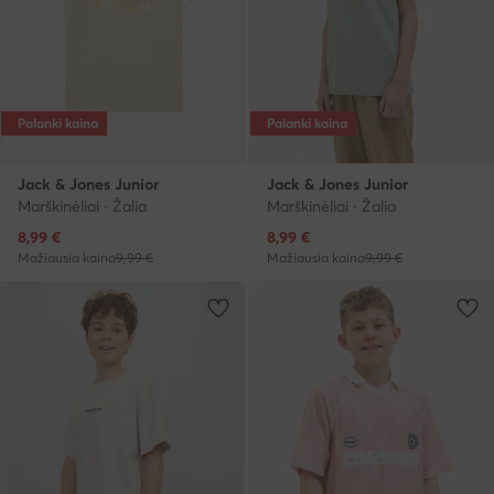
Palanki kaina
Palanki kaina
Jack & Jones Junior
Jack & Jones Junior
Marškinėliai · Žalia
Marškinėliai · Žalia
Dabartinė kaina
Dabartinė kaina
8,99
€
8,99
€
Mažiausia kaina
9,99 €
Mažiausia kaina
9,99 €