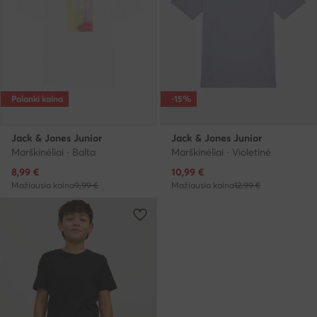
Palanki kaina
-15%
Jack & Jones Junior
Jack & Jones Junior
Marškinėliai · Balta
Marškinėliai · Violetinė
Dabartinė kaina
Dabartinė kaina
8,99
€
10,99
€
Mažiausia kaina
9,99 €
Mažiausia kaina
12,99 €