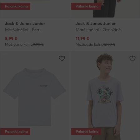
Palanki kaina
Palanki kaina
Jack & Jones Junior
Jack & Jones Junior
Marškinėliai · Écru
Marškinėliai · Oranžinė
Dabartinė kaina
Dabartinė kaina
8,99
€
11,99
€
Mažiausia kaina
9,99 €
Mažiausia kaina
13,99 €
Palanki kaina
Palanki kaina