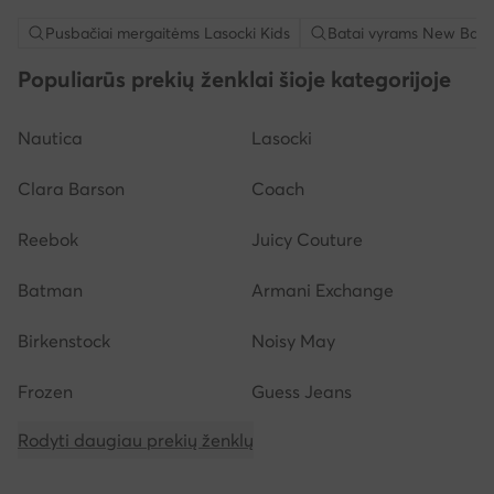
Pusbačiai mergaitėms Lasocki Kids
Batai vyrams New Bala
Populiarūs prekių ženklai šioje kategorijoje
Nautica
Lasocki
Clara Barson
Coach
Reebok
Juicy Couture
Batman
Armani Exchange
Birkenstock
Noisy May
Frozen
Guess Jeans
Rodyti daugiau prekių ženklų