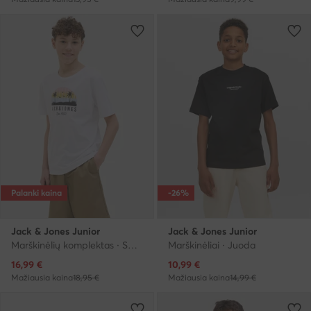
Palanki kaina
-26%
Jack & Jones Junior
Jack & Jones Junior
Marškinėlių komplektas · Spalvota
Marškinėliai · Juoda
Dabartinė kaina
Dabartinė kaina
16,99
€
10,99
€
Mažiausia kaina
18,95 €
Mažiausia kaina
14,99 €