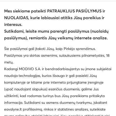
Mes siekiame pateikti PATRAUKLIUS PASIŪLYMUS ir
NUOLAIDAS, kurie labiausiai atitiks Jūsų poreikius ir
interesus.
Keisti šalį: Lietuva (LT)
Sutikdami, leisite mums parengti pasiūlymus (nuolaidų
pasiūlymus), remiantis Jūsų veiksmų internete analize.
© eavalyne.lt 2026
Šie pasiūlymai gali įtakoti Jūsų, kaip Pirkėjo sprendimus.
Taisyklės
Pakeisti nustatymus
Privatumo politika
Pasiūlymas yra skirtas asmenims, sulaukusiems pilnametystės, 18
Duomenų apsauga
metų.
Kadangi MODIVO S.A. ir bendradarbiaujantys su įmone subjektai
naudoja technologijas, kurios išsaugo ir gali pasiekti Jūsų
kompiuteryje ar kitame prie interneto prijungtame įrenginyje
(ypač naudojant slapukus) esančius duomenis, galime Jus
užtikrinti, kad rodomas turinys bus Jūsų poreikiams pritaikyta
informacija. Sutikdami su asmens duomenų tvarkymu, įskaitant
eavalyne.lt profiliavimą, rinkos ir statistines analizes, suteikiate