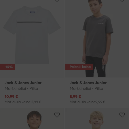
-15%
Palanki kaina
Jack & Jones Junior
Jack & Jones Junior
Marškinėliai · Pilka
Marškinėliai · Pilka
Dabartinė kaina
Dabartinė kaina
10,99
€
8,99
€
Mažiausia kaina
12,99 €
Mažiausia kaina
9,99 €