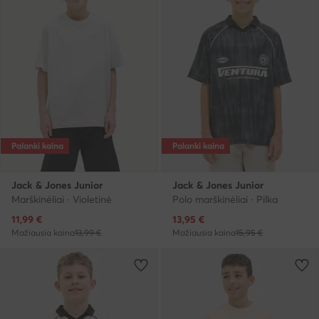
Palanki kaina
Palanki kaina
Jack & Jones Junior
Jack & Jones Junior
Marškinėliai · Violetinė
Polo marškinėliai · Pilka
Dabartinė kaina
Dabartinė kaina
11,99
€
13,95
€
Mažiausia kaina
13,99 €
Mažiausia kaina
15,95 €