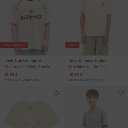
Palanki kaina
-21%
Jack & Jones Junior
Jack & Jones Junior
Polo marškinėliai · Smėlio
Marškinėliai · Smėlio
Dabartinė kaina
Dabartinė kaina
13,95
€
10,99
€
Mažiausia kaina
15,95 €
Mažiausia kaina
13,99 €