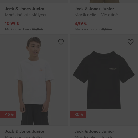
Jack & Jones Junior
Jack & Jones Junior
Marškinėliai · Mėlyna
Marškinėliai · Violetinė
Dabartinė kaina
Dabartinė kaina
10,99
€
8,99
€
Mažiausia kaina
11,95 €
Mažiausia kaina
9,99 €
-15%
-27%
Jack & Jones Junior
Jack & Jones Junior
Marškinėliai · Balta
Marškinėliai · Juoda