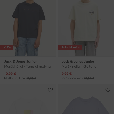
-15%
Palanki kaina
Jack & Jones Junior
Jack & Jones Junior
Marškinėliai · Tamsiai mėlyna
Marškinėliai · Geltona
Dabartinė kaina
Dabartinė kaina
10,99
€
9,99
€
Mažiausia kaina
12,99 €
Mažiausia kaina
10,99 €