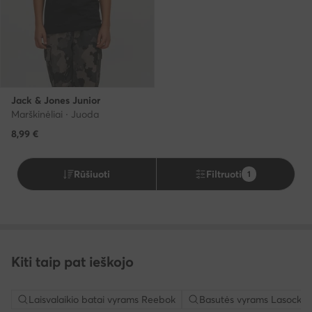
Jack & Jones Junior
Marškinėliai · Juoda
8,99
€
Rūšiuoti
Filtruoti
1
Kiti taip pat ieškojo
Laisvalaikio batai vyrams Reebok
Basutės vyrams Lasocki