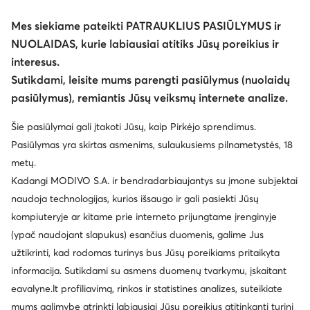
Mes siekiame pateikti PATRAUKLIUS PASIŪLYMUS ir
NUOLAIDAS, kurie labiausiai atitiks Jūsų poreikius ir
interesus.
Keisti šalį: Lietuva (LT)
Sutikdami, leisite mums parengti pasiūlymus (nuolaidų
pasiūlymus), remiantis Jūsų veiksmų internete analize.
© eavalyne.lt 2026
Šie pasiūlymai gali įtakoti Jūsų, kaip Pirkėjo sprendimus.
Taisyklės
Pakeisti nustatymus
Privatumo politika
Pasiūlymas yra skirtas asmenims, sulaukusiems pilnametystės, 18
Duomenų apsauga
metų.
Kadangi MODIVO S.A. ir bendradarbiaujantys su įmone subjektai
naudoja technologijas, kurios išsaugo ir gali pasiekti Jūsų
kompiuteryje ar kitame prie interneto prijungtame įrenginyje
(ypač naudojant slapukus) esančius duomenis, galime Jus
užtikrinti, kad rodomas turinys bus Jūsų poreikiams pritaikyta
informacija. Sutikdami su asmens duomenų tvarkymu, įskaitant
eavalyne.lt profiliavimą, rinkos ir statistines analizes, suteikiate
mums galimybę atrinkti labiausiai Jūsų poreikius atitinkantį turinį