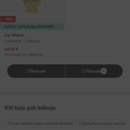
-28%
EXTRA -35% Kodas: SUMMER
Ice-Watch
Laikrodis · Geltona
Dabartinė kaina
44,99
€
Mažiausia kaina
62,99 €
Rūšiuoti
Filtruoti
1
Kiti taip pat ieškojo
Laisvalaikio batai vyrams Reebok
Basutės vyrams Lasocki