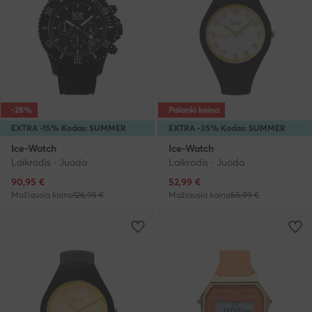
-28%
Palanki kaina
EXTRA -15% Kodas: SUMMER
EXTRA -35% Kodas: SUMMER
Ice-Watch
Ice-Watch
Laikrodis · Juoda
Laikrodis · Juoda
Dabartinė kaina
Dabartinė kaina
90,95
€
52,99
€
Mažiausia kaina
126,95 €
Mažiausia kaina
55,99 €