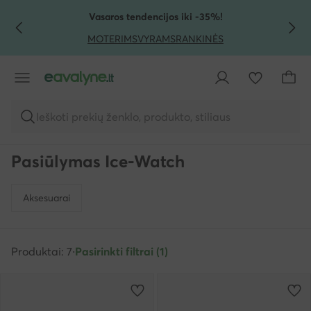
PEREITI PRIE PAGRINDINIO TURINIO
PEREITI Į PAIEŠKĄ
Vasaros tendencijos iki -35%!
MOTERIMS
VYRAMS
RANKINĖS
Ieškoti prekių ženklo, produkto, stiliaus
Pasiūlymas Ice-Watch
Aksesuarai
Produktai: 7
·
Pasirinkti filtrai (1)