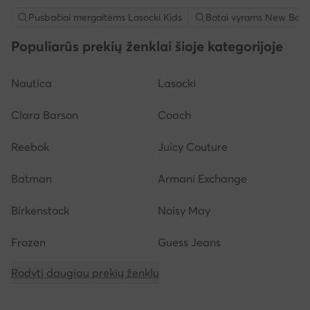
Pusbačiai mergaitėms Lasocki Kids
Batai vyrams New Bala
Populiarūs prekių ženklai šioje kategorijoje
Nautica
Lasocki
Clara Barson
Coach
Reebok
Juicy Couture
Batman
Armani Exchange
Birkenstock
Noisy May
Frozen
Guess Jeans
Rodyti daugiau prekių ženklų