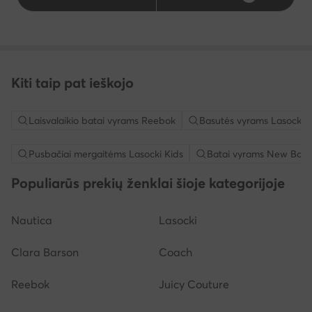
Kiti taip pat ieškojo
Laisvalaikio batai vyrams Reebok
Basutės vyrams Lasocki
Pusbačiai mergaitėms Lasocki Kids
Batai vyrams New Bala
Populiarūs prekių ženklai šioje kategorijoje
Nautica
Lasocki
Clara Barson
Coach
Reebok
Juicy Couture