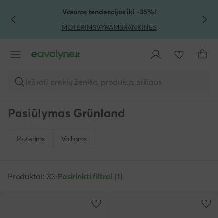
PEREITI PRIE PAGRINDINIO TURINIO
PEREITI Į PAIEŠKĄ
Vasaros tendencijos iki -35%!
MOTERIMS
VYRAMS
RANKINĖS
Ieškoti prekių ženklo, produkto, stiliaus
Pasiūlymas Grünland
Moterims
Vaikams
Produktai: 33
·
Pasirinkti filtrai (1)