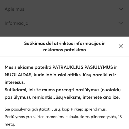
Apie mus
Informacija
Sutikimas dėl atrinktos informacijos ir
reklamos pateikimo
Mes siekiame pateikti PATRAUKLIUS PASIŪLYMUS ir
NUOLAIDAS, kurie labiausiai atitiks Jūsų poreikius ir
interesus.
Keisti šalį: Lietuva (LT)
Sutikdami, leisite mums parengti pasiūlymus (nuolaidų
pasiūlymus), remiantis Jūsų veiksmų internete analize.
© eavalyne.lt 2026
Šie pasiūlymai gali įtakoti Jūsų, kaip Pirkėjo sprendimus.
Taisyklės
Pakeisti nustatymus
Privatumo politika
Pasiūlymas yra skirtas asmenims, sulaukusiems pilnametystės, 18
Duomenų apsauga
metų.