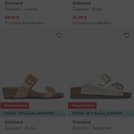
Grünland
Grünland
Šlepetės · Smėlio
Šlepetės · Balta
Dabartinė kaina
Dabartinė kaina
58,99
€
35,99
€
Mažiausia kaina
65,99 €
Mažiausia kaina
38,99 €
Palanki kaina
Palanki kaina
EXTRA -15% Kodas: SUMMER
EXTRA -25% Kodas: SUMMER
Grünland
Grünland
Šlepetės · Ruda
Šlepetės · Sidabrinė