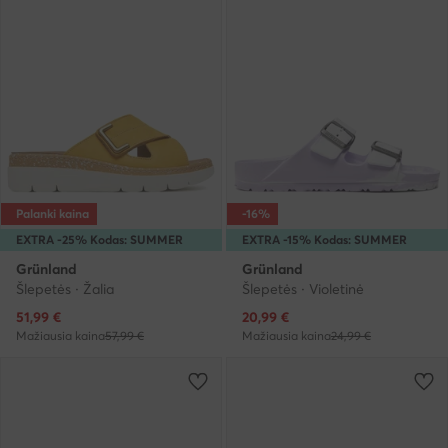
Palanki kaina
-16%
EXTRA -25% Kodas: SUMMER
EXTRA -15% Kodas: SUMMER
Grünland
Grünland
Šlepetės · Žalia
Šlepetės · Violetinė
Dabartinė kaina
Dabartinė kaina
51,99
€
20,99
€
Mažiausia kaina
57,99 €
Mažiausia kaina
24,99 €