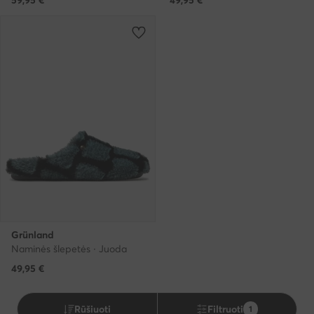
Grünland
Naminės šlepetės · Juoda
49,95
€
Rūšiuoti
Filtruoti
1