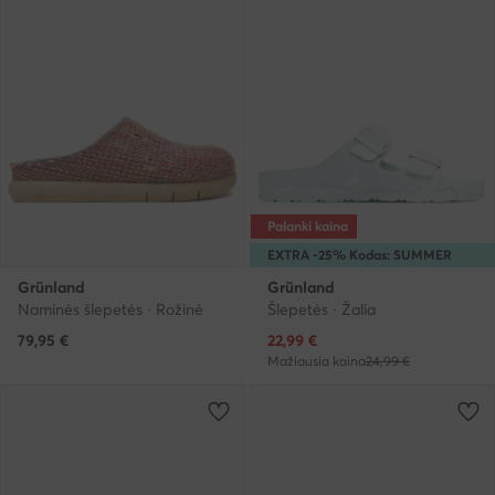
Palanki kaina
EXTRA -25% Kodas: SUMMER
Grünland
Grünland
Naminės šlepetės · Rožinė
Šlepetės · Žalia
Dabartinė kaina
79,95
€
22,99
€
Mažiausia kaina
24,99 €