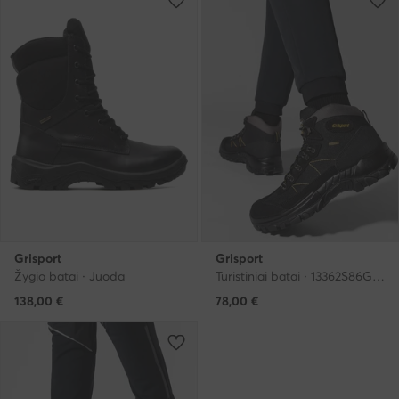
Grisport
Grisport
Žygio batai · Juoda
Turistiniai batai · 13362S86G · Juoda
138,00
€
78,00
€