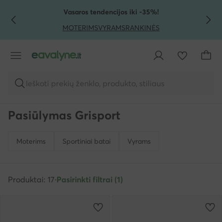
PEREITI PRIE PAGRINDINIO TURINIO
PEREITI Į PAIEŠKĄ
Vasaros tendencijos iki -35%!
MOTERIMS
VYRAMS
RANKINĖS
Ieškoti prekių ženklo, produkto, stiliaus
Pasiūlymas Grisport
Moterims
Sportiniai batai
Vyrams
Produktai: 17
·
Pasirinkti filtrai (1)