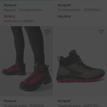
Grisport
Grisport
Basutės · Tamsiai mėlyna
Turistiniai batai · 15203DV44 · Juoda
Dabartinė kaina
29,99
€
106,99
€
Mažiausia kaina
32,99 €
Grisport
Grisport
Turistiniai batai · 15205S26G · Raudona
Turistiniai batai · 44415V26G · Pilka