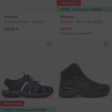
Palanki kaina
EXTRA -35% Kodas: SUMMER
Grisport
Grisport
Turistiniai batai · 14131N1G · Geltona
Basutės · GR-25-34-9025L · Spalvota
Dabartinė kaina
138,00
€
29,99
€
Mažiausia kaina
33,99 €
Palanki kaina
EXTRA -35% Kodas: SUMMER