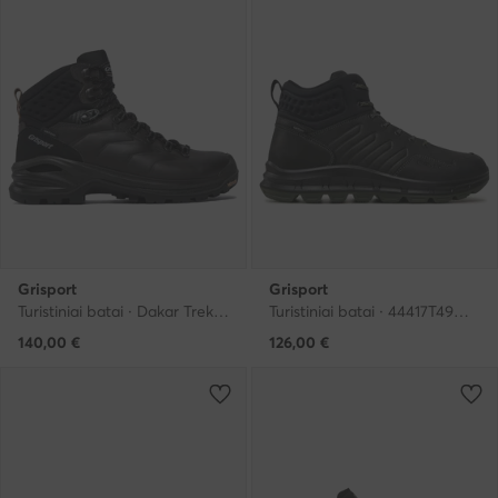
Grisport
Grisport
Turistiniai batai · Dakar Trekking 2.0 15203D15G · Ruda
Turistiniai batai · 44417T49G · Juoda
140,00
€
126,00
€