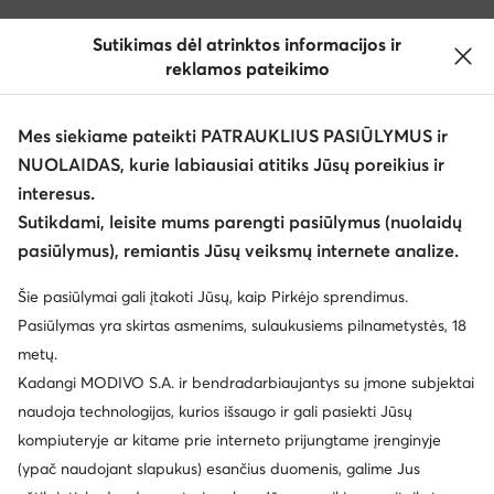
Sutikimas dėl atrinktos informacijos ir
reklamos pateikimo
Mes siekiame pateikti PATRAUKLIUS PASIŪLYMUS ir
NUOLAIDAS, kurie labiausiai atitiks Jūsų poreikius ir
interesus.
Keisti šalį: Lietuva (LT)
Sutikdami, leisite mums parengti pasiūlymus (nuolaidų
pasiūlymus), remiantis Jūsų veiksmų internete analize.
© eavalyne.lt 2026
Šie pasiūlymai gali įtakoti Jūsų, kaip Pirkėjo sprendimus.
Taisyklės
Pakeisti nustatymus
Privatumo politika
Pasiūlymas yra skirtas asmenims, sulaukusiems pilnametystės, 18
Duomenų apsauga
metų.
Kadangi MODIVO S.A. ir bendradarbiaujantys su įmone subjektai
naudoja technologijas, kurios išsaugo ir gali pasiekti Jūsų
kompiuteryje ar kitame prie interneto prijungtame įrenginyje
(ypač naudojant slapukus) esančius duomenis, galime Jus