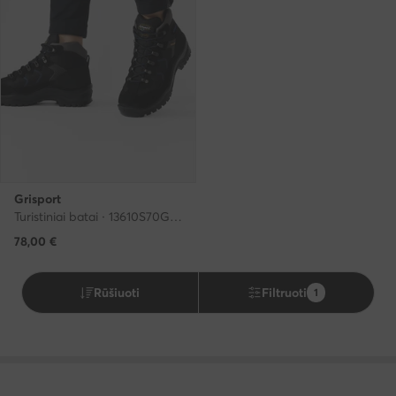
Grisport
Turistiniai batai · 13610S70G · Juoda
78,00
€
Rūšiuoti
Filtruoti
1