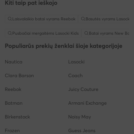
Kiti taip pat ieškojo
Laisvalaikio batai vyrams Reebok
Basutės vyrams Lasocki
Pusbačiai mergaitėms Lasocki Kids
Batai vyrams New Bala
Populiarūs prekių ženklai šioje kategorijoje
Nautica
Lasocki
Clara Barson
Coach
Reebok
Juicy Couture
Batman
Armani Exchange
Birkenstock
Noisy May
Frozen
Guess Jeans