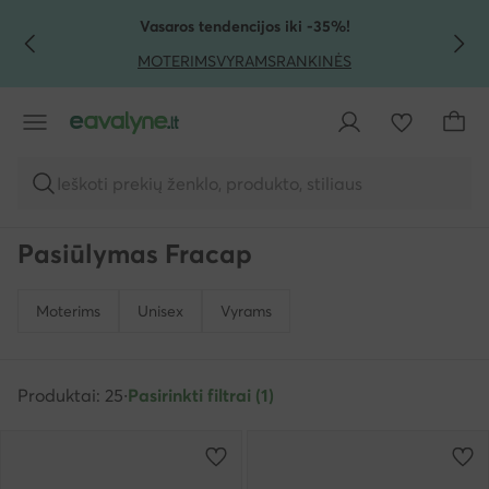
PEREITI PRIE PAGRINDINIO TURINIO
PEREITI Į PAIEŠKĄ
Vasaros tendencijos iki -35%!
MOTERIMS
VYRAMS
RANKINĖS
Ieškoti prekių ženklo, produkto, stiliaus
Pasiūlymas Fracap
Moterims
Unisex
Vyrams
Produktai: 25
·
Pasirinkti filtrai (1)