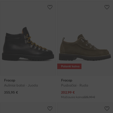
Palanki kaina
Fracap
Fracap
Auliniai batai · Juoda
Pusbačiai · Ruda
Dabartinė kaina
355,95
€
202,99
€
Mažiausia kaina
225,99 €