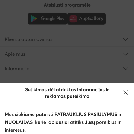
Atsisiųsti programėlę
Klientų aptarnavimas
Apie mus
Informacija
Sutikimas dėl atrinktos informacijos ir
reklamos pateikimo
Mes siekiame pateikti PATRAUKLIUS PASIŪLYMUS ir
NUOLAIDAS, kurie labiausiai atitiks Jūsų poreikius ir
interesus.
Keisti šalį: Lietuva (LT)