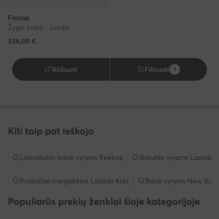
Fracap
Žygio batai · Juoda
336,00
€
Rūšiuoti
Filtruoti
1
Kiti taip pat ieškojo
Laisvalaikio batai vyrams Reebok
Basutės vyrams Lasocki
Pusbačiai mergaitėms Lasocki Kids
Batai vyrams New Bala
Populiarūs prekių ženklai šioje kategorijoje