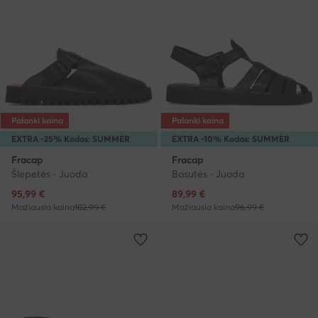
Palanki kaina
Palanki kaina
EXTRA -25% Kodas: SUMMER
EXTRA -10% Kodas: SUMMER
Fracap
Fracap
Šlepetės · Juoda
Basutės · Juoda
Dabartinė kaina
Dabartinė kaina
95,99
€
89,99
€
Mažiausia kaina
102,99 €
Mažiausia kaina
96,99 €