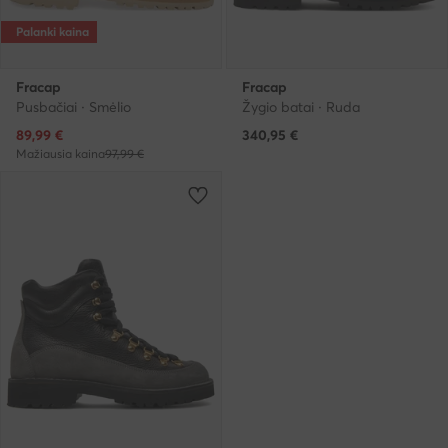
Palanki kaina
Fracap
Fracap
Pusbačiai · Smėlio
Žygio batai · Ruda
Dabartinė kaina
89,99
€
340,95
€
Mažiausia kaina
97,99 €