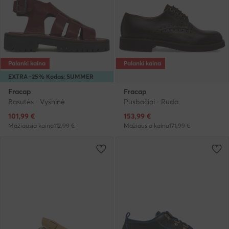
Palanki kaina
Palanki kaina
EXTRA -25% Kodas: SUMMER
Fracap
Fracap
Basutės · Vyšninė
Pusbačiai · Ruda
Dabartinė kaina
Dabartinė kaina
101,99
€
153,99
€
Mažiausia kaina
112,99 €
Mažiausia kaina
171,99 €