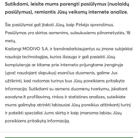
Sutikdami, leisite mums parengti pasiūlymus (nuolaidų
pasiūlymus), remiantis Jūsų veiksmų internete analize.
© eavalyne.lt 2026
Šie pasiūlymai gali įtakoti Jūsų, kaip Pirkėjo sprendimus.
Taisyklės
Pakeisti nustatymus
Privatumo politika
Pasiūlymas yra skirtas asmenims, sulaukusiems pilnametystės, 18
Duomenų apsauga
metų.
Kadangi MODIVO S.A. ir bendradarbiaujantys su įmone subjektai
naudoja technologijas, kurios išsaugo ir gali pasiekti Jūsų
kompiuteryje ar kitame prie interneto prijungtame įrenginyje
(ypač naudojant slapukus) esančius duomenis, galime Jus
užtikrinti, kad rodomas turinys bus Jūsų poreikiams pritaikyta
informacija. Sutikdami su asmens duomenų tvarkymu, įskaitant
eavalyne.lt profiliavimą, rinkos ir statistines analizes, suteikiate
mums galimybę atrinkti labiausiai Jūsų poreikius atitinkantį turinį
ir pateikti specialiai Jums skirtą ir kaip įmanoma labiau Jūsų
poreikiams pritaikytą informaciją.