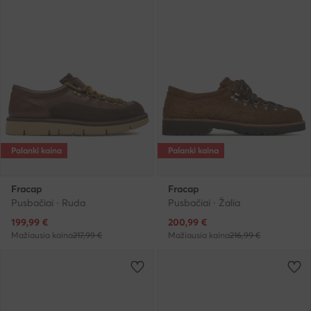
Palanki kaina
Palanki kaina
Fracap
Fracap
Pusbačiai · Ruda
Pusbačiai · Žalia
Dabartinė kaina
Dabartinė kaina
199,99
€
200,99
€
Mažiausia kaina
217,99 €
Mažiausia kaina
216,99 €