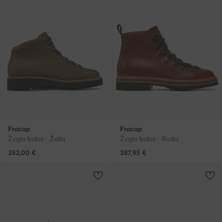
Fracap
Fracap
Žygio batai · Žalia
Žygio batai · Ruda
352,00
€
387,95
€