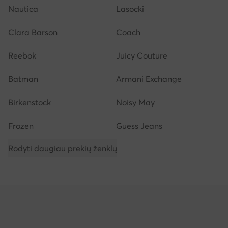
Nautica
Lasocki
Clara Barson
Coach
Reebok
Juicy Couture
Batman
Armani Exchange
Birkenstock
Noisy May
Frozen
Guess Jeans
Rodyti daugiau prekių ženklų