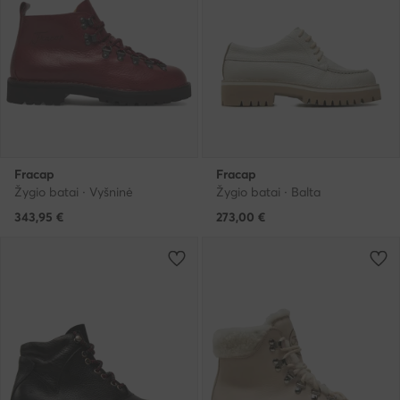
Fracap
Fracap
Žygio batai · Vyšninė
Žygio batai · Balta
343,95
€
273,00
€