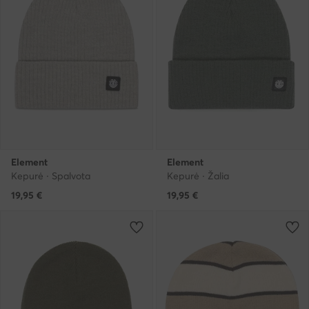
Element
Element
Kepurė · Spalvota
Kepurė · Žalia
19,95
€
19,95
€