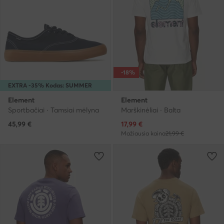
-18%
EXTRA -35% Kodas: SUMMER
Element
Element
Sportbačiai · Tamsiai mėlyna
Marškinėliai · Balta
Dabartinė kaina
45,99
€
17,99
€
Mažiausia kaina
21,99 €