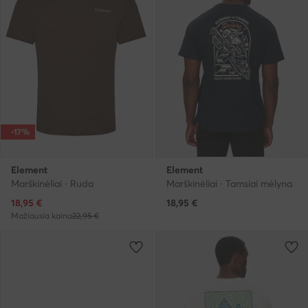
-17%
Element
Element
Marškinėliai · Ruda
Marškinėliai · Tamsiai mėlyna
Dabartinė kaina
18,95
€
18,95
€
Mažiausia kaina
22,95 €