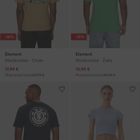
-18%
-15%
Element
Element
Marškinėliai · Chaki
Marškinėliai · Žalia
Dabartinė kaina
Dabartinė kaina
17,99
€
15,99
€
Mažiausia kaina
21,99 €
Mažiausia kaina
18,95 €