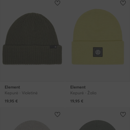
Element
Element
Kepurė · Violetinė
Kepurė · Žalia
19,95
€
19,95
€