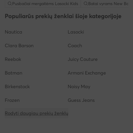
Pusbačiai mergaitėms Lasocki Kids
Batai vyrams New Bala
Populiarūs prekių ženklai šioje kategorijoje
Nautica
Lasocki
Clara Barson
Coach
Reebok
Juicy Couture
Batman
Armani Exchange
Birkenstock
Noisy May
Frozen
Guess Jeans
Rodyti daugiau prekių ženklų