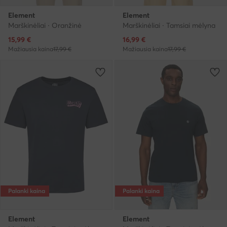
Element
Element
Marškinėliai · Oranžinė
Marškinėliai · Tamsiai mėlyna
Dabartinė kaina
Dabartinė kaina
15,99
€
16,99
€
Mažiausia kaina
17,99 €
Mažiausia kaina
17,99 €
Palanki kaina
Palanki kaina
Element
Element