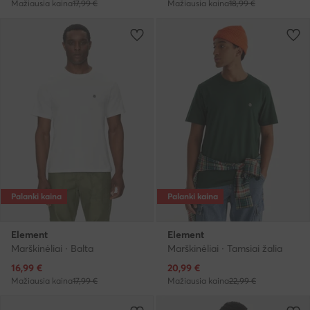
Mažiausia kaina
17,99 €
Mažiausia kaina
18,99 €
Palanki kaina
Palanki kaina
Element
Element
Marškinėliai · Balta
Marškinėliai · Tamsiai žalia
Dabartinė kaina
Dabartinė kaina
16,99
€
20,99
€
Mažiausia kaina
17,99 €
Mažiausia kaina
22,99 €