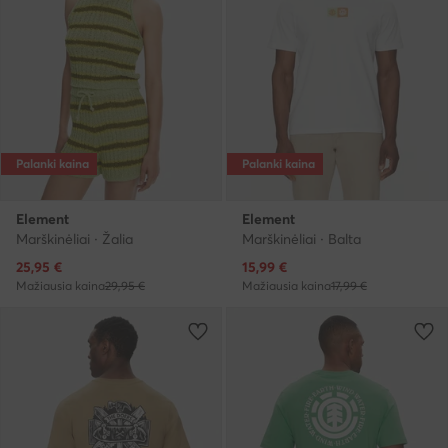
Palanki kaina
Palanki kaina
Element
Element
Marškinėliai · Žalia
Marškinėliai · Balta
Dabartinė kaina
Dabartinė kaina
25,95
€
15,99
€
Mažiausia kaina
29,95 €
Mažiausia kaina
17,99 €