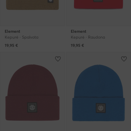
Element
Element
Kepurė · Spalvota
Kepurė · Raudona
19,95
€
19,95
€