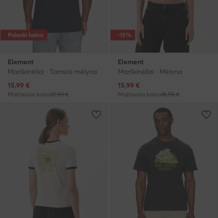
Palanki kaina
-15%
Element
Element
Marškinėliai · Tamsiai mėlyna
Marškinėliai · Mėlyna
Dabartinė kaina
Dabartinė kaina
15,99
€
15,99
€
Mažiausia kaina
17,99 €
Mažiausia kaina
18,95 €