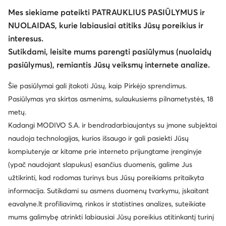
Mes siekiame pateikti PATRAUKLIUS PASIŪLYMUS ir
NUOLAIDAS, kurie labiausiai atitiks Jūsų poreikius ir
interesus.
Keisti šalį: Lietuva (LT)
Sutikdami, leisite mums parengti pasiūlymus (nuolaidų
pasiūlymus), remiantis Jūsų veiksmų internete analize.
© eavalyne.lt 2026
Šie pasiūlymai gali įtakoti Jūsų, kaip Pirkėjo sprendimus.
Taisyklės
Pakeisti nustatymus
Privatumo politika
Pasiūlymas yra skirtas asmenims, sulaukusiems pilnametystės, 18
Duomenų apsauga
metų.
Kadangi MODIVO S.A. ir bendradarbiaujantys su įmone subjektai
naudoja technologijas, kurios išsaugo ir gali pasiekti Jūsų
kompiuteryje ar kitame prie interneto prijungtame įrenginyje
(ypač naudojant slapukus) esančius duomenis, galime Jus
užtikrinti, kad rodomas turinys bus Jūsų poreikiams pritaikyta
informacija. Sutikdami su asmens duomenų tvarkymu, įskaitant
eavalyne.lt profiliavimą, rinkos ir statistines analizes, suteikiate
mums galimybę atrinkti labiausiai Jūsų poreikius atitinkantį turinį