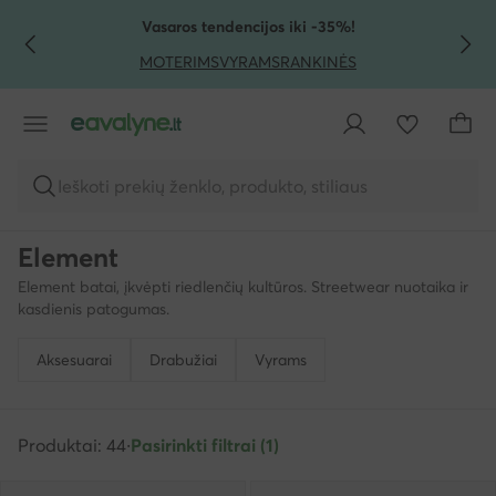
PEREITI PRIE PAGRINDINIO TURINIO
PEREITI Į PAIEŠKĄ
Vasaros tendencijos iki -35%!
MOTERIMS
VYRAMS
RANKINĖS
Ieškoti prekių ženklo, produkto, stiliaus
Element
Element batai, įkvėpti riedlenčių kultūros. Streetwear nuotaika ir
kasdienis patogumas.
Aksesuarai
Drabužiai
Vyrams
Produktai: 44
·
Pasirinkti filtrai (1)