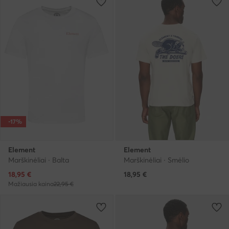
-17%
Element
Element
Marškinėliai · Balta
Marškinėliai · Smėlio
Dabartinė kaina
18,95
€
18,95
€
Mažiausia kaina
22,95 €