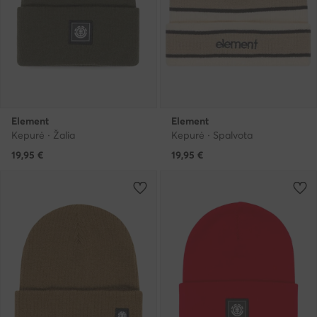
Element
Element
Kepurė · Žalia
Kepurė · Spalvota
19,95
€
19,95
€