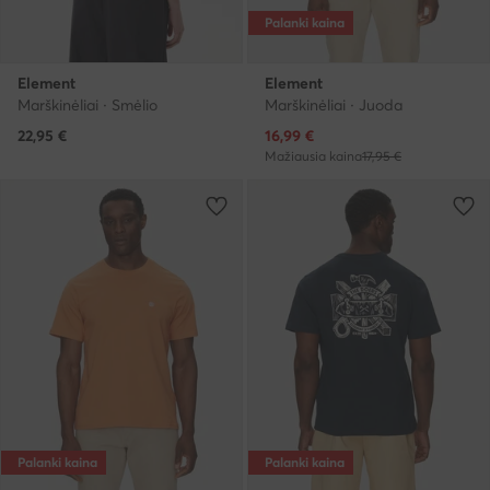
Palanki kaina
Element
Element
Marškinėliai · Smėlio
Marškinėliai · Juoda
Dabartinė kaina
22,95
€
16,99
€
Mažiausia kaina
17,95 €
Palanki kaina
Palanki kaina