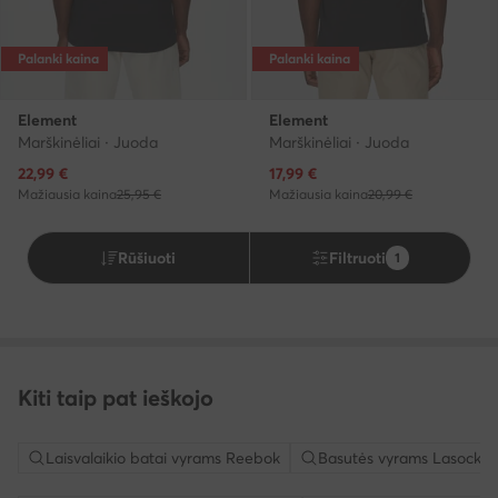
Palanki kaina
Palanki kaina
Element
Element
Marškinėliai · Juoda
Marškinėliai · Juoda
Dabartinė kaina
Dabartinė kaina
22,99
€
17,99
€
Mažiausia kaina
25,95 €
Mažiausia kaina
20,99 €
Rūšiuoti
Filtruoti
1
Kiti taip pat ieškojo
Laisvalaikio batai vyrams Reebok
Basutės vyrams Lasocki