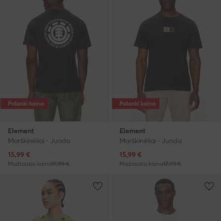
Palanki kaina
Palanki kaina
Element
Element
Marškinėliai · Juoda
Marškinėliai · Juoda
Dabartinė kaina
Dabartinė kaina
15,99
€
15,99
€
Mažiausia kaina
17,99 €
Mažiausia kaina
17,99 €