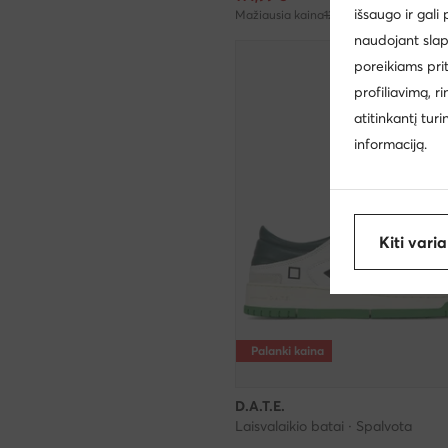
išsaugo ir gali
Mažiausia kaina
121,99 €
naudojant slap
poreikiams pri
profiliavimą, r
atitinkantį tur
informaciją.
Kiti vari
Palanki kaina
D.A.T.E.
Laisvalaikio batai · Spalvota