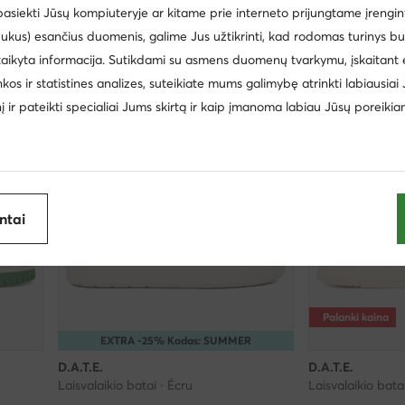
 pasiekti Jūsų kompiuteryje ar kitame prie interneto prijungtame įrengin
Mažiausia kaina
98,99 €
Mažiausia kaina
94,
ukus) esančius duomenis, galime Jus užtikrinti, kad rodomas turinys b
taikyta informacija. Sutikdami su asmens duomenų tvarkymu, įskaitant 
inkos ir statistines analizes, suteikiate mums galimybę atrinkti labiausiai
inį ir pateikti specialiai Jums skirtą ir kaip įmanoma labiau Jūsų poreikia
antai
Palanki kaina
EXTRA -25% Kodas: SUMMER
D.A.T.E.
D.A.T.E.
Laisvalaikio batai · Écru
Laisvalaikio bata