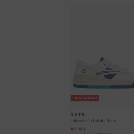
Palanki kaina
D.A.T.E.
Laisvalaikio batai · Balta
Dabartinė kaina
101,99
€