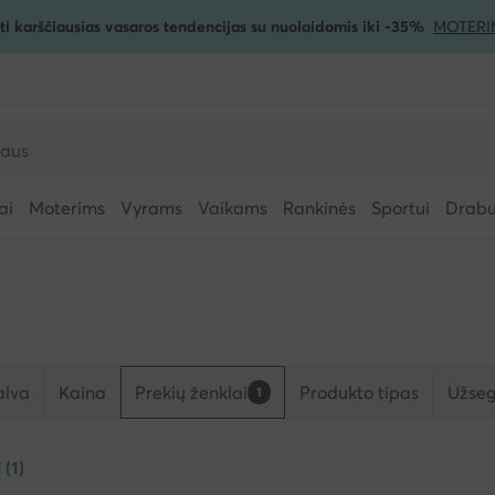
ti karščiausias vasaros tendencijas su nuolaidomis iki -35%
MOTERI
ai
Moterims
Vyrams
Vaikams
Rankinės
Sportui
Drabuž
alva
Kaina
Prekių ženklai
Produkto tipas
Užseg
1
 (1)