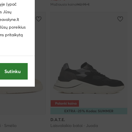
yje (ypač
95 €
Mažiausia kaina
142,95 €
us Jūsų
eavalyne.lt
 Jūsų poreikius
ms pritaikytą
Sutinku
Palanki kaina
EXTRA -25% Kodas: SUMMER
D.A.T.E.
i · Smėlio
Laisvalaikio batai · Juoda