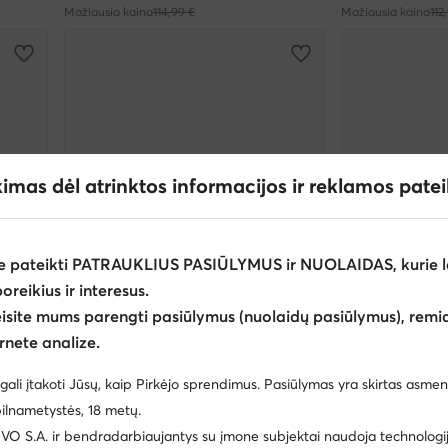
Mažiausia kaina
114,99 €
Mažiausia kaina
112
kimas dėl atrinktos informacijos ir reklamos pate
e pateikti PATRAUKLIUS PASIŪLYMUS ir NUOLAIDAS, kurie l
poreikius ir interesus.
eisite mums parengti pasiūlymus (nuolaidų pasiūlymus), remia
rnete analize.
Palanki kaina
Palanki kaina
gali įtakoti Jūsų, kaip Pirkėjo sprendimus. Pasiūlymas yra skirtas asmen
D.A.T.E.
D.A.T.E.
ilnametystės, 18 metų.
Laisvalaikio batai · Balta
Laisvalaikio batai
 S.A. ir bendradarbiaujantys su įmone subjektai naudoja technologija
Dabartinė kaina
Dabartinė kaina
92,99
€
90,95
€