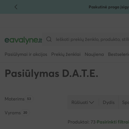
Paskutinė proga įsigy
PEREITI PRIE PAGRINDINIO TURINIO
PEREITI Į PAIEŠKĄ
Pasiūlymai ir akcijos
Prekių ženklai
Naujiena
Bestseleri
Pasiūlymas D.A.T.E.
Moterims
Produktų skaičius:
53
Rūšiuoti
Dydis
Sp
Vyrams
Produktų skaičius:
20
Produktai: 73
·
Pasirinkti filtrai