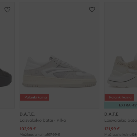
Palanki kaina
Palanki kaina
EXTRA -1
D.A.T.E.
D.A.T.E.
Laisvalaikio batai · Pilka
Laisvalaikio bata
Dabartinė kaina
Dabartinė kaina
102,99
€
121,99
€
Mažiausia kaina
107,99 €
Mažiausia kaina
128