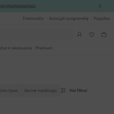
MS
VYRAMS
RANKINĖS
Tinklaraštis
Atsisiųsti programėlę
Pagalba
iai ir aksesuarai
Premium
imo tipas
Išorinė medžiaga
Visi filtrai