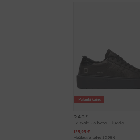
Palanki kaina
D.A.T.E.
Laisvalaikio batai · Juoda
Dabartinė kaina
135,99
€
Mažiausia kaina
150,95 €