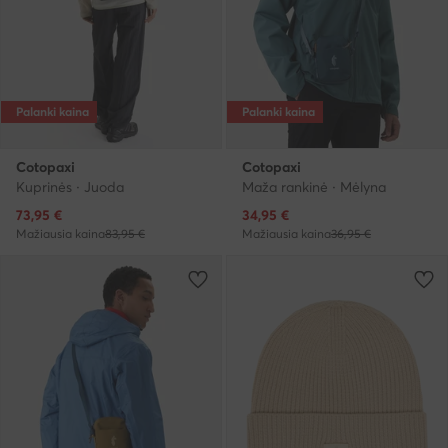
Palanki kaina
Palanki kaina
Cotopaxi
Cotopaxi
Kuprinės · Juoda
Maža rankinė · Mėlyna
Dabartinė kaina
Dabartinė kaina
73,95
€
34,95
€
Mažiausia kaina
83,95 €
Mažiausia kaina
36,95 €