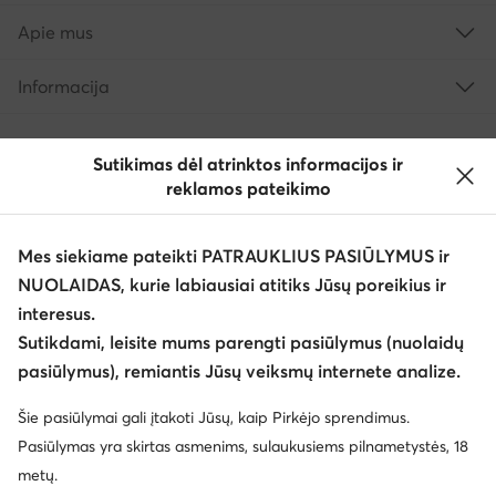
Apie mus
Informacija
Sutikimas dėl atrinktos informacijos ir
reklamos pateikimo
Mes siekiame pateikti PATRAUKLIUS PASIŪLYMUS ir
NUOLAIDAS, kurie labiausiai atitiks Jūsų poreikius ir
interesus.
Keisti šalį: Lietuva (LT)
Sutikdami, leisite mums parengti pasiūlymus (nuolaidų
pasiūlymus), remiantis Jūsų veiksmų internete analize.
© eavalyne.lt 2026
Šie pasiūlymai gali įtakoti Jūsų, kaip Pirkėjo sprendimus.
Taisyklės
Pakeisti nustatymus
Privatumo politika
Pasiūlymas yra skirtas asmenims, sulaukusiems pilnametystės, 18
Duomenų apsauga
metų.