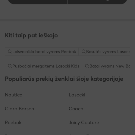
Kiti taip pat ieškojo
Laisvalaikio batai vyrams Reebok
Basutės vyrams Lasocki
Pusbačiai mergaitėms Lasocki Kids
Batai vyrams New Bala
Populiarūs prekių ženklai šioje kategorijoje
Nautica
Lasocki
Clara Barson
Coach
Reebok
Juicy Couture