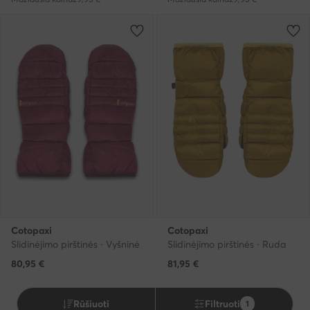
Cotopaxi
Cotopaxi
Slidinėjimo pirštinės · Vyšninė
Slidinėjimo pirštinės · Ruda
80,95
€
81,95
€
Rūšiuoti
Filtruoti
1