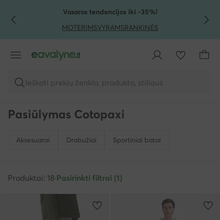
PEREITI PRIE PAGRINDINIO TURINIO
PEREITI Į PAIEŠKĄ
Vasaros tendencijos iki -35%!
MOTERIMS
VYRAMS
RANKINĖS
Ieškoti prekių ženklo, produkto, stiliaus
Pasiūlymas Cotopaxi
Aksesuarai
Drabužiai
Sportiniai batai
Produktai: 18
·
Pasirinkti filtrai (1)