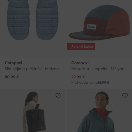
Palanki kaina
Cotopaxi
Cotopaxi
Slidinėjimo pirštinės · Mėlyna
Kepurė su snapeliu · Mėlyna
Dabartinė kaina
80,95
€
29,99
€
Mažiausia kaina
32,99 €