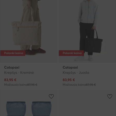
Palanki kaina
Palanki kaina
Cotopaxi
Cotopaxi
Krepšys · Kreminė
Krepšys · Juoda
Dabartinė kaina
Dabartinė kaina
83,95
€
83,95
€
Mažiausia kaina
87,95 €
Mažiausia kaina
87,95 €