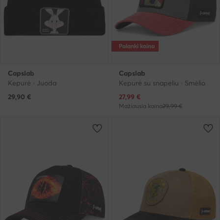
Palanki kaina
Capslab
Capslab
Kepurė · Juoda
Kepurė su snapeliu · Smėlio
Dabartinė kaina
29,90
€
27,99
€
Mažiausia kaina
29,99 €