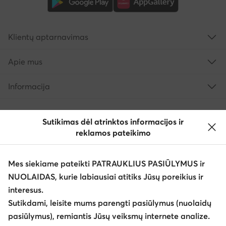
Klientų aptarnavimas
Apie mus
Informacija
Sutikimas dėl atrinktos informacijos ir
reklamos pateikimo
Mes siekiame pateikti PATRAUKLIUS PASIŪLYMUS ir
NUOLAIDAS, kurie labiausiai atitiks Jūsų poreikius ir
interesus.
Keisti šalį: Lietuva (LT)
Sutikdami, leisite mums parengti pasiūlymus (nuolaidų
pasiūlymus), remiantis Jūsų veiksmų internete analize.