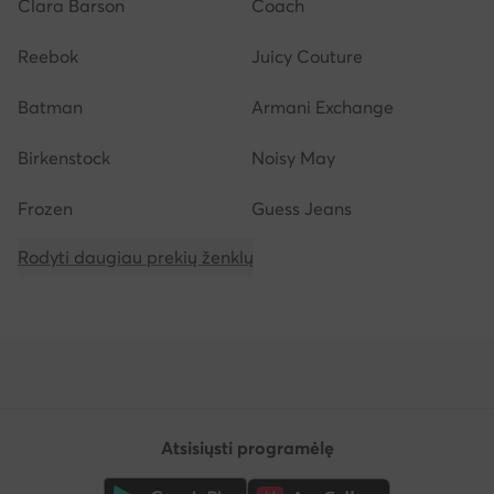
Clara Barson
Coach
Reebok
Juicy Couture
Batman
Armani Exchange
Birkenstock
Noisy May
Frozen
Guess Jeans
Rodyti daugiau prekių ženklų
Atsisiųsti programėlę