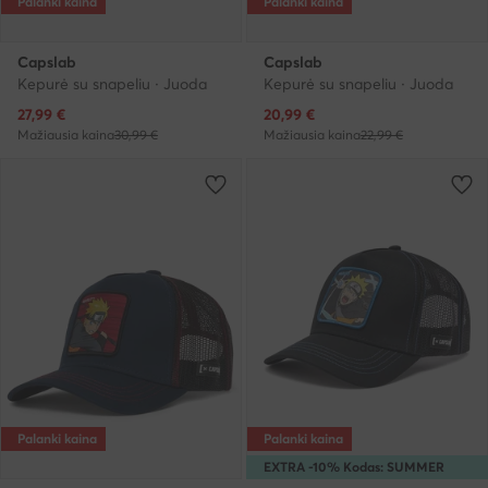
Palanki kaina
Palanki kaina
Capslab
Capslab
Kepurė su snapeliu · Juoda
Kepurė su snapeliu · Juoda
Dabartinė kaina
Dabartinė kaina
27,99
€
20,99
€
Mažiausia kaina
30,99 €
Mažiausia kaina
22,99 €
Palanki kaina
Palanki kaina
EXTRA -10% Kodas: SUMMER