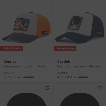
Palanki kaina
Palanki kaina
Capslab
Capslab
Kepurė su snapeliu · Šviesiai oranžinė
Kepurė su snapeliu · Mėlyna
Dabartinė kaina
Dabartinė kaina
27,99
€
27,99
€
Mažiausia kaina
29,99 €
Mažiausia kaina
29,99 €