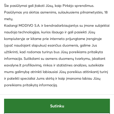
© eavalyne.lt 2026
Šie pasiūlymai gali įtakoti Jūsų, kaip Pirkėjo sprendimus.
Taisyklės
Pakeisti nustatymus
Privatumo politika
Pasiūlymas yra skirtas asmenims, sulaukusiems pilnametystės, 18
Duomenų apsauga
metų.
Kadangi MODIVO S.A. ir bendradarbiaujantys su įmone subjektai
naudoja technologijas, kurios išsaugo ir gali pasiekti Jūsų
kompiuteryje ar kitame prie interneto prijungtame įrenginyje
(ypač naudojant slapukus) esančius duomenis, galime Jus
užtikrinti, kad rodomas turinys bus Jūsų poreikiams pritaikyta
informacija. Sutikdami su asmens duomenų tvarkymu, įskaitant
eavalyne.lt profiliavimą, rinkos ir statistines analizes, suteikiate
mums galimybę atrinkti labiausiai Jūsų poreikius atitinkantį turinį
ir pateikti specialiai Jums skirtą ir kaip įmanoma labiau Jūsų
poreikiams pritaikytą informaciją.
Sutinku