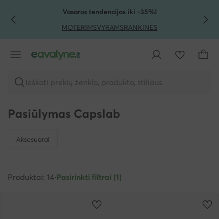
PEREITI PRIE PAGRINDINIO TURINIO
PEREITI Į PAIEŠKĄ
Vasaros tendencijos iki -35%!
MOTERIMS
VYRAMS
RANKINĖS
Ieškoti prekių ženklo, produkto, stiliaus
Pasiūlymas Capslab
Aksesuarai
Produktai: 14
·
Pasirinkti filtrai (1)