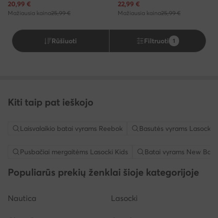
Dabartinė kaina
Dabartinė kaina
20,99
€
22,99
€
Mažiausia kaina
25,99 €
Mažiausia kaina
25,99 €
Rūšiuoti
Filtruoti
1
Kiti taip pat ieškojo
Laisvalaikio batai vyrams Reebok
Basutės vyrams Lasocki
Pusbačiai mergaitėms Lasocki Kids
Batai vyrams New Bala
Populiarūs prekių ženklai šioje kategorijoje
Nautica
Lasocki