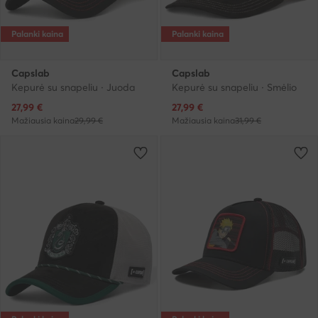
Palanki kaina
Palanki kaina
Capslab
Capslab
Kepurė su snapeliu · Juoda
Kepurė su snapeliu · Smėlio
Dabartinė kaina
Dabartinė kaina
27,99
€
27,99
€
Mažiausia kaina
29,99 €
Mažiausia kaina
31,99 €