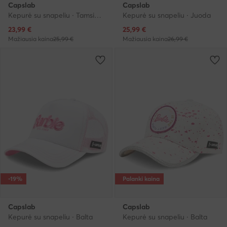
Capslab
Capslab
Kepurė su snapeliu · Tamsiai mėlyna
Kepurė su snapeliu · Juoda
Dabartinė kaina
Dabartinė kaina
23,99
€
25,99
€
Mažiausia kaina
25,99 €
Mažiausia kaina
26,99 €
-19%
Palanki kaina
Capslab
Capslab
Kepurė su snapeliu · Balta
Kepurė su snapeliu · Balta