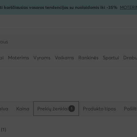
ti karščiausias vasaros tendencijas su nuolaidomis iki -35%
MOTERI
ai
Moterims
Vyrams
Vaikams
Rankinės
Sportui
Drabuž
alva
Kaina
Prekių ženklai
Produkto tipas
Pašil
1
 (1)