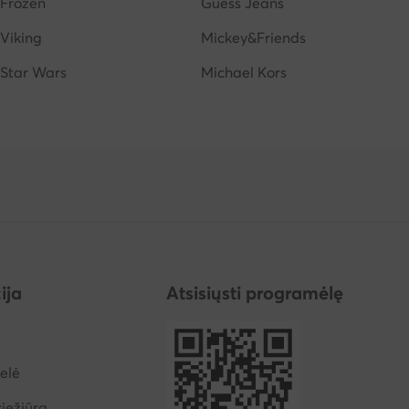
Frozen
Guess Jeans
Viking
Mickey&Friends
Star Wars
Michael Kors
ija
Atsisiųsti programėlę
elė
iežiūra