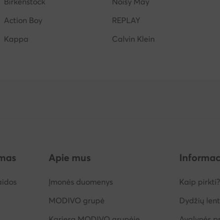
Birkenstock
Noisy May
Action Boy
REPLAY
Kappa
Calvin Klein
imas
Apie mus
Informac
aidos
Įmonės duomenys
Kaip pirkti?
MODIVO grupė
Dydžių lent
Karjera MODIVO grupėje
Avalynės pr