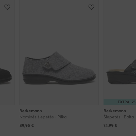
EXTRA -2
Berkemann
Berkemann
Naminės šlepetės · Pilka
Šlepetės · Balta
89,95
€
74,99
€