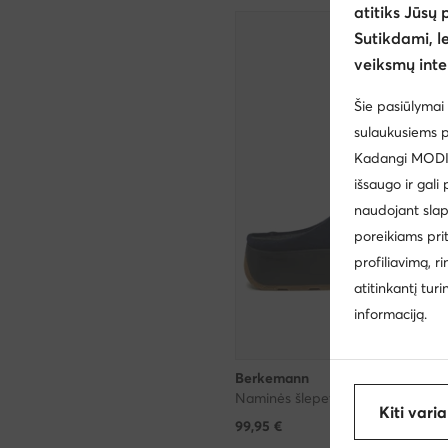
atitiks Jūsų 
Sutikdami, l
veiksmų inte
Šie pasiūlymai 
sulaukusiems p
Kadangi MODIVO
išsaugo ir gali
naudojant slap
poreikiams pri
profiliavimą, r
atitinkantį tur
informaciją.
Berkemann
Naminės šlepetės · Tamsiai mėly
Kiti vari
99,95
€