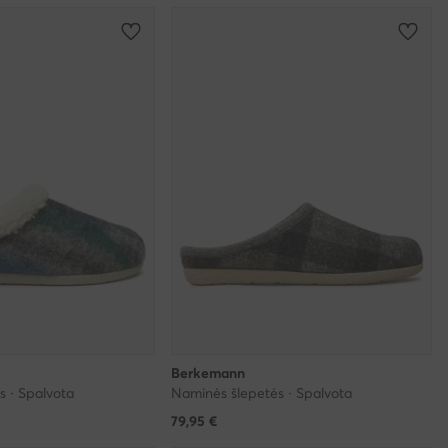
Berkemann
s · Spalvota
Naminės šlepetės · Spalvota
79,95
€