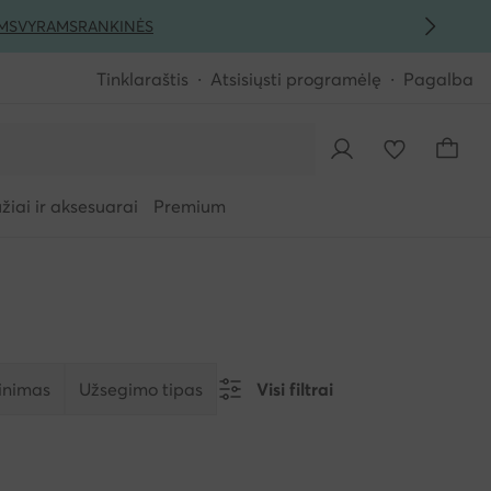
MS
VYRAMS
RANKINĖS
Tinklaraštis
Atsisiųsti programėlę
Pagalba
iai ir aksesuarai
Premium
tinimas
Užsegimo tipas
Visi filtrai