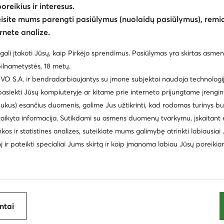
poreikius ir interesus.
eisite mums parengti pasiūlymus (nuolaidų pasiūlymus), remia
rnete analize.
gali įtakoti Jūsų, kaip Pirkėjo sprendimus. Pasiūlymas yra skirtas asmen
ilnametystės, 18 metų.
 S.A. ir bendradarbiaujantys su įmone subjektai naudoja technologija
 pasiekti Jūsų kompiuteryje ar kitame prie interneto prijungtame įrengin
ukus) esančius duomenis, galime Jus užtikrinti, kad rodomas turinys b
taikyta informacija. Sutikdami su asmens duomenų tvarkymu, įskaitant 
inkos ir statistines analizes, suteikiate mums galimybę atrinkti labiausiai
inį ir pateikti specialiai Jums skirtą ir kaip įmanoma labiau Jūsų poreikia
Berkemann
Berkemann
na
Naminės šlepetės · Ruda
Naminės šlepetė
antai
79,95
€
79,95
€