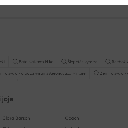
cki
Batai vaikams Nike
Šlepetės vyrams
Reebok 
i laisvalaikio batai vyrams Aeronautica Militare
Žemi laisvalaik
Balance
Pusbačiai vyrams Lanetti
Batai vaikams Nelli Bl
spadrilės vyrams
Batai vaikams Geox
Šlepetės per piršt
ijoje
Clara Barson
Coach