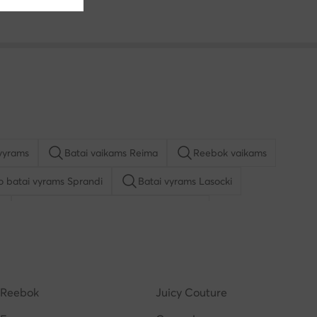
vyrams
Batai vaikams Reima
Reebok vaikams
io batai vyrams Sprandi
Batai vyrams Lasocki
u
Kasdieniai pusbačiai vyrams Lasocki
ą mergaitėms
Basutės vyrams
Batai vyrams adidas
Reebok
Juicy Couture