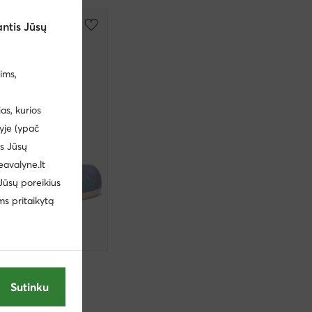
ntis Jūsų
ims,
s, kurios
yje (ypač
us Jūsų
eavalyne.lt
 Jūsų poreikius
ms pritaikytą
s · Spalvota
Sutinku