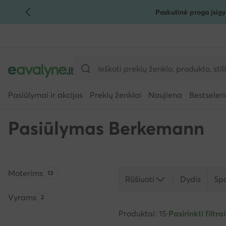
Paskutinė proga įsigy
PEREITI PRIE PAGRINDINIO TURINIO
PEREITI Į PAIEŠKĄ
Pasiūlymai ir akcijos
Prekių ženklai
Naujiena
Bestseleri
Pasiūlymas Berkemann
Moterims
Produktų skaičius:
13
Rūšiuoti
Dydis
Sp
Vyrams
Produktų skaičius:
2
Produktai: 15
·
Pasirinkti filtrai