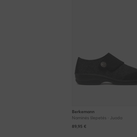
Berkemann
Naminės šlepetės · Juoda
89,95
€