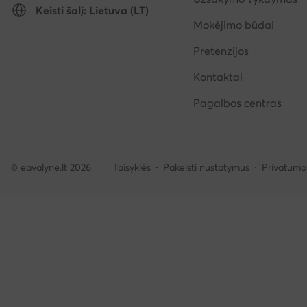
Keisti šalį: Lietuva (LT)
Mokėjimo būdai
Pretenzijos
Kontaktai
Pagalbos centras
© eavalyne.lt 2026
Taisyklės
Pakeisti nustatymus
Privatumo 