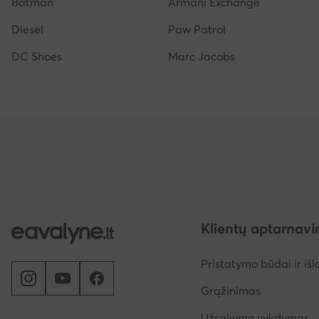
Batman
Armani Exchange
Diesel
Paw Patrol
DC Shoes
Marc Jacobs
Klientų aptarnav
Pristatymo būdai ir išl
Grąžinimas
Užsakymo vykdymas