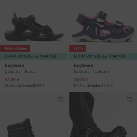
Palanki kaina
-23%
EXTRA -35% Kodas: SUMMER
EXTRA -35% Kodas: SUMMER
Bagheera
Bagheera
Basutės · Juoda
Basutės · Violetinė
Dabartinė kaina
Dabartinė kaina
35,99
€
31,99
€
Mažiausia kaina
38,99 €
Mažiausia kaina
41,95 €