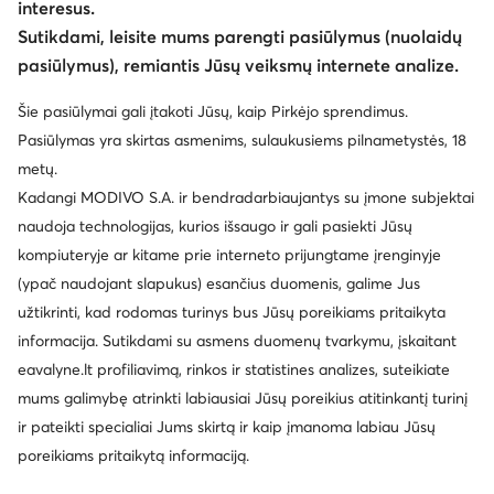
interesus.
Keisti šalį: Lietuva (LT)
Sutikdami, leisite mums parengti pasiūlymus (nuolaidų
pasiūlymus), remiantis Jūsų veiksmų internete analize.
© eavalyne.lt 2026
Šie pasiūlymai gali įtakoti Jūsų, kaip Pirkėjo sprendimus.
Taisyklės
Pakeisti nustatymus
Privatumo politika
Pasiūlymas yra skirtas asmenims, sulaukusiems pilnametystės, 18
Duomenų apsauga
metų.
Kadangi MODIVO S.A. ir bendradarbiaujantys su įmone subjektai
naudoja technologijas, kurios išsaugo ir gali pasiekti Jūsų
kompiuteryje ar kitame prie interneto prijungtame įrenginyje
(ypač naudojant slapukus) esančius duomenis, galime Jus
užtikrinti, kad rodomas turinys bus Jūsų poreikiams pritaikyta
informacija. Sutikdami su asmens duomenų tvarkymu, įskaitant
eavalyne.lt profiliavimą, rinkos ir statistines analizes, suteikiate
mums galimybę atrinkti labiausiai Jūsų poreikius atitinkantį turinį
ir pateikti specialiai Jums skirtą ir kaip įmanoma labiau Jūsų
poreikiams pritaikytą informaciją.