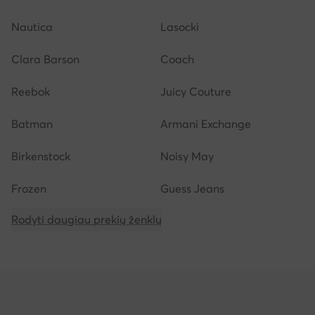
Nautica
Lasocki
Clara Barson
Coach
Reebok
Juicy Couture
Batman
Armani Exchange
Birkenstock
Noisy May
Frozen
Guess Jeans
Rodyti daugiau prekių ženklų