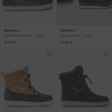
Bagheera
Bagheera
Laisvalaikio batai · Juoda
Sniego batai · Juoda
76,99
€
71,00
€