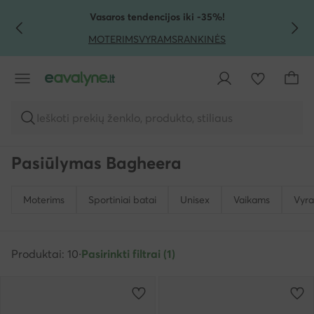
PEREITI PRIE PAGRINDINIO TURINIO
PEREITI Į PAIEŠKĄ
Vasaros tendencijos iki -35%!
MOTERIMS
VYRAMS
RANKINĖS
Ieškoti prekių ženklo, produkto, stiliaus
Pasiūlymas Bagheera
Moterims
Sportiniai batai
Unisex
Vaikams
Vyr
Produktai: 10
·
Pasirinkti filtrai (1)