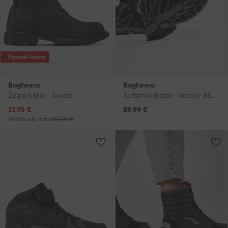
Palanki kaina
Bagheera
Bagheera
Žygio batai · Juoda
Turistiniai batai · Verbier 86330-7 C0102 · Juoda
Dabartinė kaina
57,95
€
89,99
€
Mažiausia kaina
63,95 €