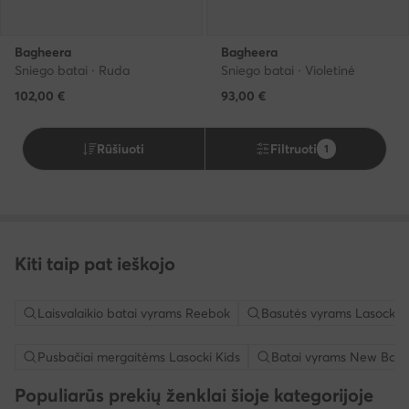
Bagheera
Bagheera
Sniego batai · Ruda
Sniego batai · Violetinė
102,00
€
93,00
€
Rūšiuoti
Filtruoti
1
Kiti taip pat ieškojo
Laisvalaikio batai vyrams Reebok
Basutės vyrams Lasocki
Pusbačiai mergaitėms Lasocki Kids
Batai vyrams New Bala
Populiarūs prekių ženklai šioje kategorijoje