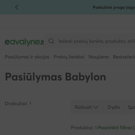
Paskutinė proga įsigy
PEREITI PRIE PAGRINDINIO TURINIO
PEREITI Į PAIEŠKĄ
Pasiūlymai ir akcijos
Prekių ženklai
Naujiena
Bestseleri
Pasiūlymas Babylon
Drabužiai
Produktų skaičius:
1
Rūšiuoti
Dydis
Sp
Produktai: 1
·
Pasirinkti filtrai (