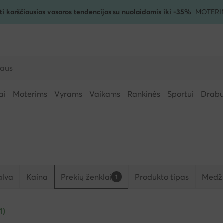
ti karščiausias vasaros tendencijas su nuolaidomis iki -35%
MOTERI
ai
Moterims
Vyrams
Vaikams
Rankinės
Sportui
Drabuž
alva
Kaina
Prekių ženklai
Produkto tipas
Medži
1
1)