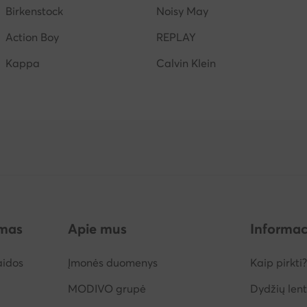
Birkenstock
Noisy May
Action Boy
REPLAY
Kappa
Calvin Klein
imas
Apie mus
Informac
aidos
Įmonės duomenys
Kaip pirkti?
MODIVO grupė
Dydžių lent