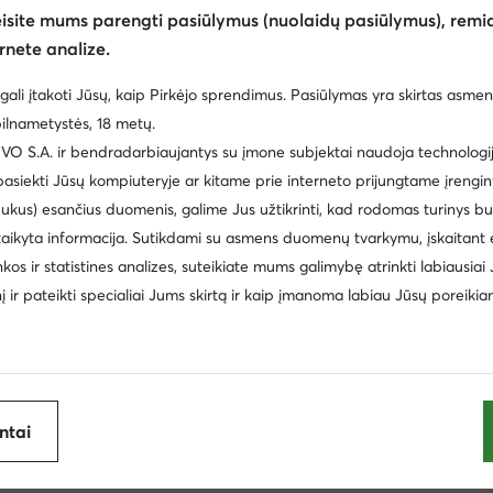
eisite mums parengti pasiūlymus (nuolaidų pasiūlymus), remia
rnete analize.
gali įtakoti Jūsų, kaip Pirkėjo sprendimus. Pasiūlymas yra skirtas asmen
ilnametystės, 18 metų.
 S.A. ir bendradarbiaujantys su įmone subjektai naudoja technologija
 pasiekti Jūsų kompiuteryje ar kitame prie interneto prijungtame įrengin
ukus) esančius duomenis, galime Jus užtikrinti, kad rodomas turinys b
taikyta informacija. Sutikdami su asmens duomenų tvarkymu, įskaitant 
cki
Batai vaikams Nike
Šlepetės vyrams
Reebok 
inkos ir statistines analizes, suteikiate mums galimybę atrinkti labiausiai
inį ir pateikti specialiai Jums skirtą ir kaip įmanoma labiau Jūsų poreikia
i laisvalaikio batai vyrams Aeronautica Militare
Žemi laisvalaik
Balance
Pusbačiai vyrams Lanetti
Batai vaikams Nelli Bl
spadrilės vyrams
Batai vaikams Geox
Šlepetės per piršt
ijoje
antai
Clara Barson
Coach