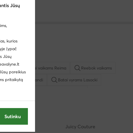
ntis Jūsų
ims,
s, kurios
yje (ypač
us Jūsų
eavalyne.lt
vyrams
Batai vaikams Reima
Reebok vaikams
 Jūsų poreikius
ms pritaikytą
io batai vyrams Sprandi
Batai vyrams Lasocki
u
Kasdieniai pusbačiai vyrams Lasocki
ą mergaitėms
Basutės vyrams
Batai vyrams adidas
Sutinku
Reebok
Juicy Couture