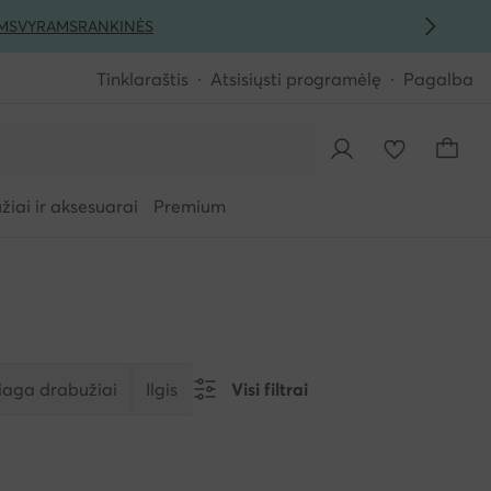
MS
VYRAMS
RANKINĖS
Tinklaraštis
Atsisiųsti programėlę
Pagalba
iai ir aksesuarai
Premium
aga drabužiai
Ilgis
Visi filtrai