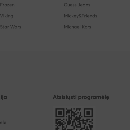
Frozen
Guess Jeans
Viking
Mickey&Friends
Star Wars
Michael Kors
ija
Atsisiųsti programėlę
elė