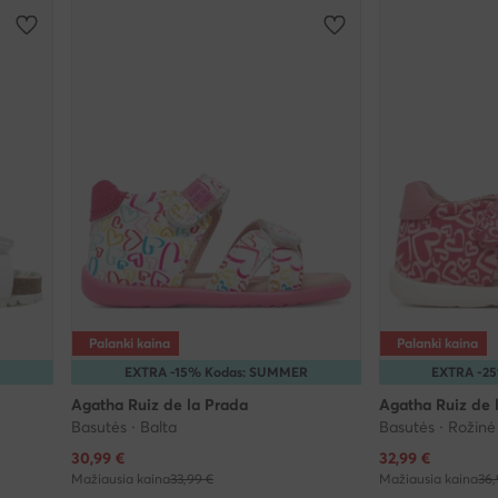
Palanki kaina
Palanki kaina
R
EXTRA -15% Kodas: SUMMER
EXTRA -2
Agatha Ruiz de la Prada
Agatha Ruiz de 
Basutės · Balta
Basutės · Rožinė
Dabartinė kaina
Dabartinė kaina
30,99
€
32,99
€
Mažiausia kaina
33,99 €
Mažiausia kaina
36,