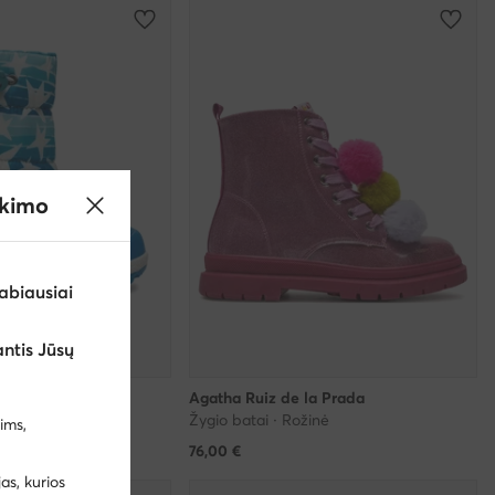
ikimo
abiausiai
ntis Jūsų
la Prada
Agatha Ruiz de la Prada
ėlyna
Žygio batai · Rožinė
ims,
76,00
€
s, kurios