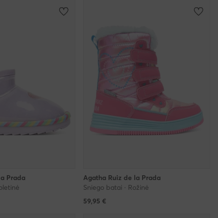
la Prada
Agatha Ruiz de la Prada
oletinė
Sniego batai · Rožinė
59,95
€