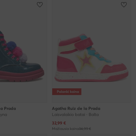
Palanki kaina
la Prada
Agatha Ruiz de la Prada
lyna
Laisvalaikio batai · Balta
Dabartinė kaina
32,99
€
Mažiausia kaina
34,99 €