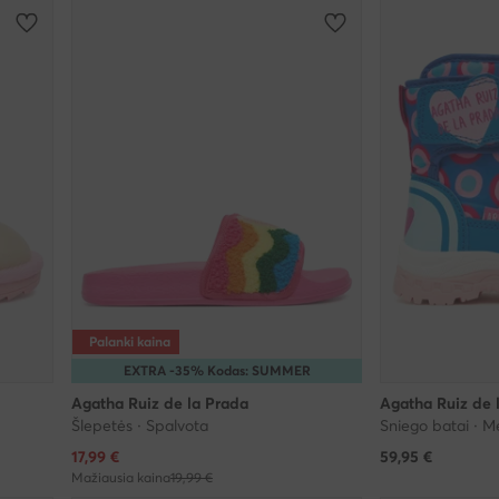
Palanki kaina
EXTRA -35% Kodas: SUMMER
Agatha Ruiz de la Prada
Agatha Ruiz de 
Šlepetės · Spalvota
Sniego batai · M
Dabartinė kaina
17,99
€
59,95
€
Mažiausia kaina
19,99 €