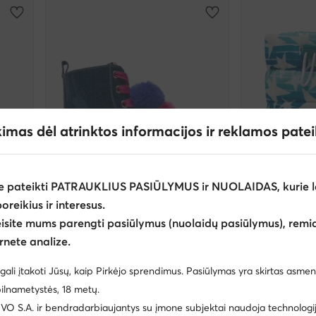
kimas dėl atrinktos informacijos ir reklamos pate
e pateikti PATRAUKLIUS PASIŪLYMUS ir NUOLAIDAS, kurie l
poreikius ir interesus.
eisite mums parengti pasiūlymus (nuolaidų pasiūlymus), remia
rnete analize.
Agatha Ruiz de la Prada
Agatha Ruiz de 
Žygio batai · Mėlyna
Sniego batai · M
gali įtakoti Jūsų, kaip Pirkėjo sprendimus. Pasiūlymas yra skirtas asmen
71,00
€
67,00
€
ilnametystės, 18 metų.
 S.A. ir bendradarbiaujantys su įmone subjektai naudoja technologija