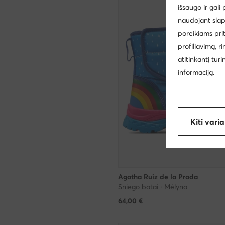
išsaugo ir gali
naudojant slap
poreikiams pri
profiliavimą, r
atitinkantį tur
informaciją.
Kiti vari
Agatha Ruiz de la Prada
Sniego batai · Mėlyna
64,00
€