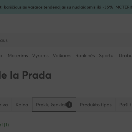
ti karščiausias vasaros tendencijas su nuolaidomis iki -35%
MOTERI
ai
Moterims
Vyrams
Vaikams
Rankinės
Sportui
Drabuž
e la Prada
alva
Kaina
Prekių ženklai
Produkto tipas
Pašil
1
i (1)