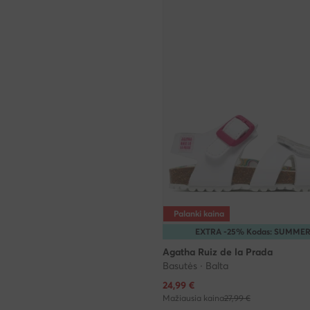
Palanki kaina
EXTRA -25% Kodas: SUMME
Agatha Ruiz de la Prada
Basutės · Balta
Dabartinė kaina
24,99
€
Mažiausia kaina
27,99 €