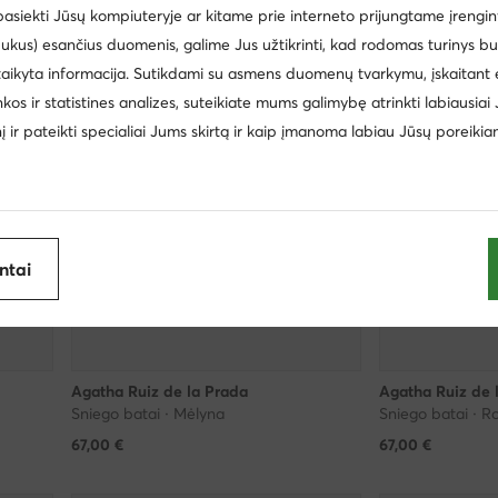
 pasiekti Jūsų kompiuteryje ar kitame prie interneto prijungtame įrengin
ukus) esančius duomenis, galime Jus užtikrinti, kad rodomas turinys b
taikyta informacija. Sutikdami su asmens duomenų tvarkymu, įskaitant 
inkos ir statistines analizes, suteikiate mums galimybę atrinkti labiausiai
inį ir pateikti specialiai Jums skirtą ir kaip įmanoma labiau Jūsų poreikia
antai
Agatha Ruiz de la Prada
Agatha Ruiz de 
Sniego batai · Mėlyna
Sniego batai · R
67,00
€
67,00
€