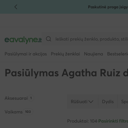
Paskutinė proga įsigy
PEREITI PRIE PAGRINDINIO TURINIO
PEREITI Į PAIEŠKĄ
Pasiūlymai ir akcijos
Prekių ženklai
Naujiena
Bestseleri
Pasiūlymas Agatha Ruiz d
Aksesuarai
Produktų skaičius:
1
Rūšiuoti
Dydis
Sp
Vaikams
Produktų skaičius:
103
Produktai: 104
·
Pasirinkti filtra