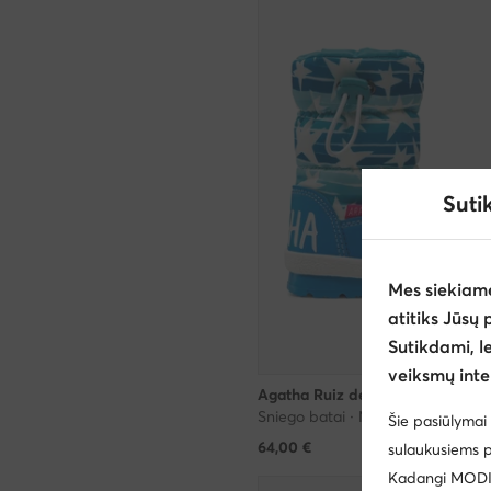
Suti
Mes siekiam
atitiks Jūsų 
Sutikdami, l
veiksmų inte
Agatha Ruiz de la Prada
Sniego batai · Mėlyna
Šie pasiūlymai 
64,00
€
sulaukusiems p
Kadangi MODIVO