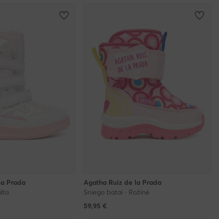
la Prada
Agatha Ruiz de la Prada
lta
Sniego batai · Rožinė
59,95
€