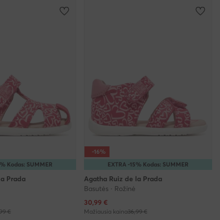
-16%
5% Kodas: SUMMER
EXTRA -15% Kodas: SUMMER
la Prada
Agatha Ruiz de la Prada
Basutės · Rožinė
Dabartinė kaina
30,99
€
99 €
Mažiausia kaina
36,99 €