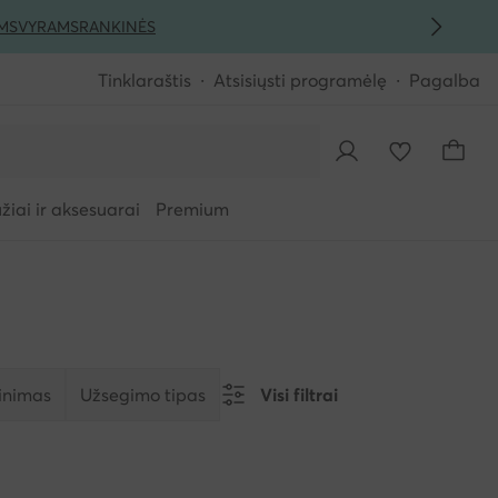
MS
VYRAMS
RANKINĖS
Tinklaraštis
Atsisiųsti programėlę
Pagalba
iai ir aksesuarai
Premium
tinimas
Užsegimo tipas
Visi filtrai