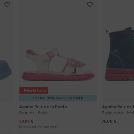
Palanki kaina
EXTRA -35% Kodas: SUMMER
Agatha Ruiz de la Prada
Agatha Ruiz de 
Basutės · Balta
Žygio batai · Mė
Dabartinė kaina
38,99
€
76,00
€
Mažiausia kaina
41,99 €