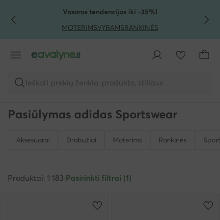
PEREITI PRIE PAGRINDINIO TURINIO
PEREITI Į PAIEŠKĄ
Vasaros tendencijos iki -35%!
MOTERIMS
VYRAMS
RANKINĖS
Ieškoti prekių ženklo, produkto, stiliaus
Pasiūlymas adidas Sportswear
Aksesuarai
Drabužiai
Moterims
Rankinės
Sport
Produktai: 1 183
·
Pasirinkti filtrai (1)