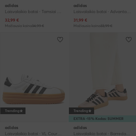
adidas
adidas
Laisvalaikio batai · Tamsiai mėlyna
Laisvalaikio batai · Advantage · Žalia
Dabartinė kaina
Dabartinė kaina
32,99
€
31,99
€
Mažiausia kaina
34,99 €
Mažiausia kaina
33,99 €
Trending
Trending
EXTRA -15% Kodas: SUMMER
adidas
adidas
Laisvalaikio batai · VL Court · Balta
Laisvalaikio batai · Barreda · Rožinis auksas