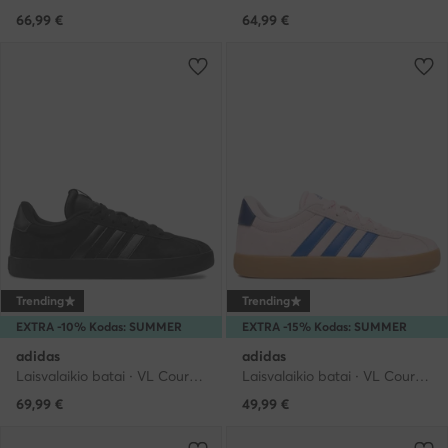
66,99
€
64,99
€
Trending
Trending
EXTRA -10% Kodas: SUMMER
EXTRA -15% Kodas: SUMMER
adidas
adidas
Laisvalaikio batai · VL Court · Juoda
Laisvalaikio batai · VL Court · Rožinė
69,99
€
49,99
€