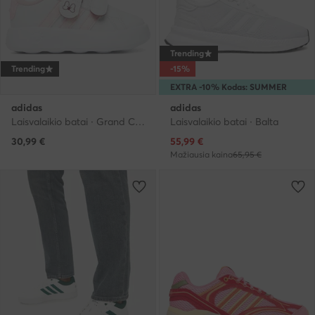
Trending
Trending
-15%
EXTRA -10% Kodas: SUMMER
adidas
adidas
Laisvalaikio batai · Grand Court · Balta
Laisvalaikio batai · Balta
Dabartinė kaina
30,99
€
55,99
€
Mažiausia kaina
65,95 €