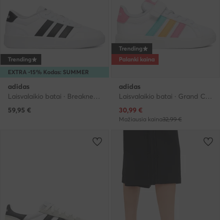
Trending
Trending
Palanki kaina
EXTRA -15% Kodas: SUMMER
adidas
adidas
Laisvalaikio batai · Breaknet · Balta
Laisvalaikio batai · Grand Court · Balta
Dabartinė kaina
59,95
€
30,99
€
Mažiausia kaina
32,99 €