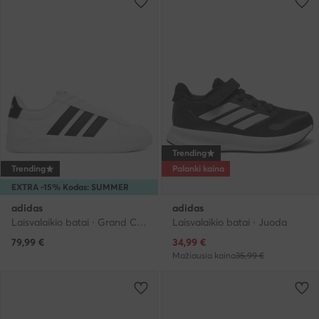
Trending
Trending
Palanki kaina
EXTRA -15% Kodas: SUMMER
adidas
adidas
Laisvalaikio batai · Grand Court · Balta
Laisvalaikio batai · Juoda
Dabartinė kaina
79,99
€
34,99
€
Mažiausia kaina
35,99 €