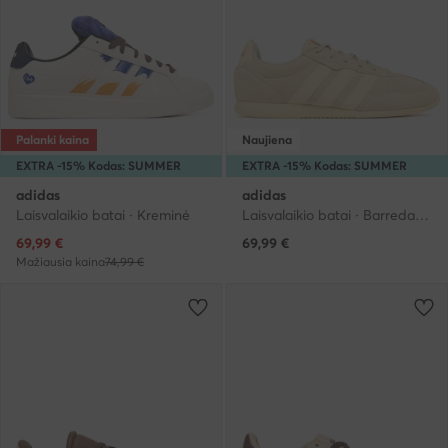
Palanki kaina
Naujiena
EXTRA -15% Kodas: SUMMER
EXTRA -15% Kodas: SUMMER
adidas
adidas
Laisvalaikio batai · Kreminė
Laisvalaikio batai · Barreda · Šviesiai smėlinė
Dabartinė kaina
69,99
€
69,99
€
Mažiausia kaina
74,99 €