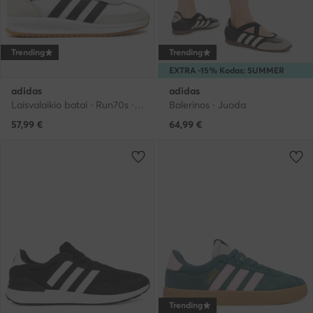
Trending
Trending
EXTRA -15% Kodas: SUMMER
adidas
adidas
Laisvalaikio batai · Run70s · Balta
Balerinos · Juoda
57,99
€
64,99
€
Trending