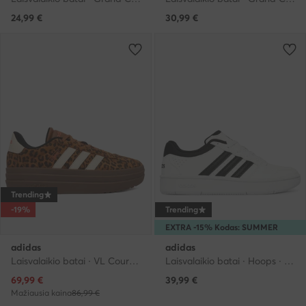
24,99
€
30,99
€
Trending
-19%
Trending
EXTRA -15% Kodas: SUMMER
adidas
adidas
Laisvalaikio batai · VL Court · Ruda
Laisvalaikio batai · Hoops · Balta
Dabartinė kaina
69,99
€
39,99
€
Mažiausia kaina
86,99 €