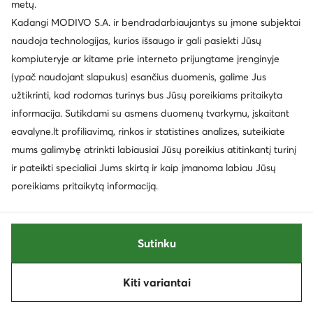
metų.
Kadangi MODIVO S.A. ir bendradarbiaujantys su įmone subjektai
naudoja technologijas, kurios išsaugo ir gali pasiekti Jūsų
kompiuteryje ar kitame prie interneto prijungtame įrenginyje
(ypač naudojant slapukus) esančius duomenis, galime Jus
užtikrinti, kad rodomas turinys bus Jūsų poreikiams pritaikyta
Trending
Trending
informacija. Sutikdami su asmens duomenų tvarkymu, įskaitant
EXTRA -15% Kodas: SUMMER
EXTRA -25% Kodas: SUMMER
eavalyne.lt profiliavimą, rinkos ir statistines analizes, suteikiate
adidas
adidas
mums galimybę atrinkti labiausiai Jūsų poreikius atitinkantį turinį
Laisvalaikio batai · VL Court · Juoda
Laisvalaikio batai · Barreda · Smėlio
ir pateikti specialiai Jums skirtą ir kaip įmanoma labiau Jūsų
69,99
€
64,99
€
poreikiams pritaikytą informaciją.
Sutinku
Kiti variantai
Rūšiuoti
Filtruoti
1