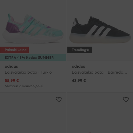
Palanki kaina
Trending
EXTRA -15% Kodas: SUMMER
adidas
adidas
Laisvalaikio batai · Turkio
Laisvalaikio batai · Barreda · Juoda
Dabartinė kaina
55,99
€
43,99
€
Mažiausia kaina
59,99 €