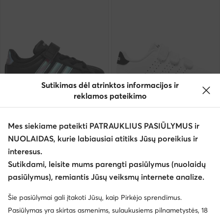
Sutikimas dėl atrinktos informacijos ir
reklamos pateikimo
Trending
Trending
Mes siekiame pateikti PATRAUKLIUS PASIŪLYMUS ir
adidas
adidas
NUOLAIDAS, kurie labiausiai atitiks Jūsų poreikius ir
Laisvalaikio batai · Juoda
Laisvalaikio batai · Advantage · Balta
interesus.
38,99
€
31,99
€
Sutikdami, leisite mums parengti pasiūlymus (nuolaidų
pasiūlymus), remiantis Jūsų veiksmų internete analize.
Šie pasiūlymai gali įtakoti Jūsų, kaip Pirkėjo sprendimus.
Pasiūlymas yra skirtas asmenims, sulaukusiems pilnametystės, 18