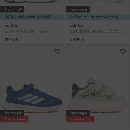
Trending
Trending
EXTRA -15% Kodas: SUMMER
EXTRA -15% Kodas: SUMMER
adidas
adidas
Laisvalaikio batai · Balta
Laisvalaikio batai · Grand Court · Balta
89,99
€
39,99
€
Trending
Trending
Palanki kaina
Palanki kaina