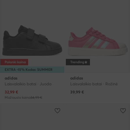
Palanki kaina
Trending
EXTRA -15% Kodas: SUMMER
adidas
adidas
Laisvalaikio batai · Juoda
Laisvalaikio batai · Rožinė
Dabartinė kaina
32,99
€
39,99
€
Mažiausia kaina
34,99 €