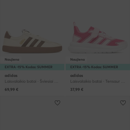
Naujiena
Naujiena
EXTRA -15% Kodas: SUMMER
EXTRA -15% Kodas: SUMMER
adidas
adidas
Laisvalaikio batai · Šviesiai smėlinė
Laisvalaikio batai · Tensaur · Rožinė
69,99
€
37,99
€