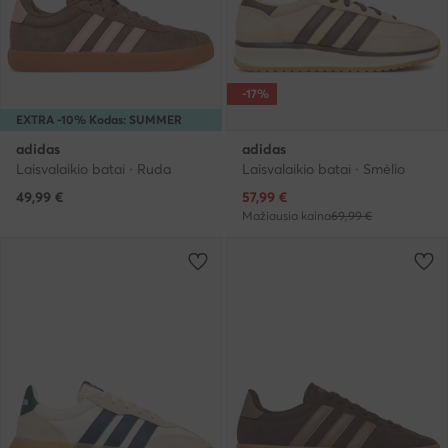
-17%
EXTRA -10% Kodas: SUMMER
adidas
adidas
Laisvalaikio batai · Ruda
Laisvalaikio batai · Smėlio
Dabartinė kaina
49,99
€
57,99
€
Mažiausia kaina
69,99 €