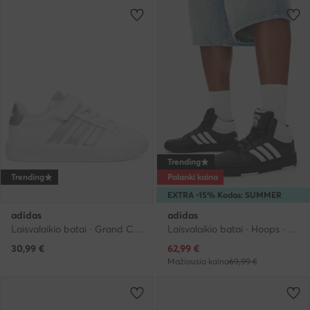
Trending
Trending
Palanki kaina
EXTRA -15% Kodas: SUMMER
adidas
adidas
Laisvalaikio batai · Grand Court · Balta
Laisvalaikio batai · Hoops · Juoda
Dabartinė kaina
30,99
€
62,99
€
Mažiausia kaina
69,99 €