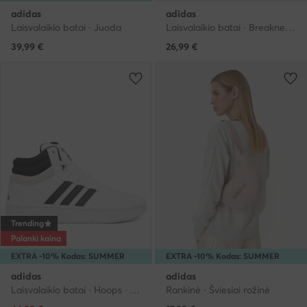
adidas
adidas
Laisvalaikio batai · Juoda
Laisvalaikio batai · Breaknet · Balta
39,99
€
26,99
€
Trending
Palanki kaina
EXTRA -10% Kodas: SUMMER
EXTRA -10% Kodas: SUMMER
adidas
adidas
Laisvalaikio batai · Hoops · Balta
Rankinė · Šviesiai rožinė