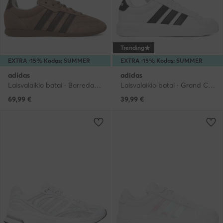
Trending
EXTRA -15% Kodas: SUMMER
EXTRA -15% Kodas: SUMMER
adidas
adidas
Laisvalaikio batai · Barreda · Ruda
Laisvalaikio batai · Grand Court · Balta
69,99
€
39,99
€