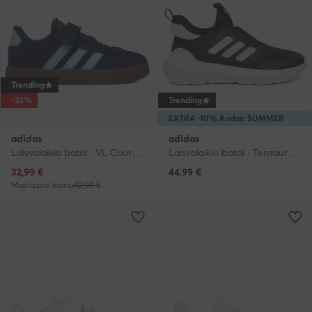
Trending
-23%
Trending
EXTRA -10% Kodas: SUMMER
adidas
adidas
Laisvalaikio batai · VL Court · Tamsiai mėlyna
Laisvalaikio batai · Tensaur · Juoda
Dabartinė kaina
32,99
€
44,99
€
Mažiausia kaina
42,99 €