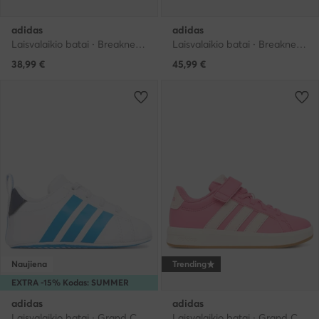
adidas
adidas
Laisvalaikio batai · Breaknet · Juoda
Laisvalaikio batai · Breaknet · Juoda
38,99
€
45,99
€
Naujiena
Trending
EXTRA -15% Kodas: SUMMER
adidas
adidas
Laisvalaikio batai · Grand Court · Balta
Laisvalaikio batai · Grand Court · Rožinė