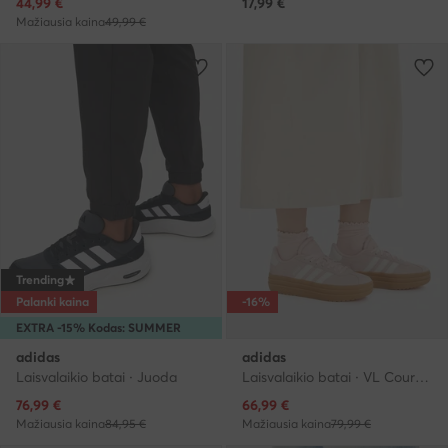
Dabartinė kaina
44,99
€
17,99
€
Mažiausia kaina
49,99 €
Trending
Palanki kaina
-16%
EXTRA -15% Kodas: SUMMER
adidas
adidas
Laisvalaikio batai · Juoda
Laisvalaikio batai · VL Court · Šviesiai rožinė
Dabartinė kaina
Dabartinė kaina
76,99
€
66,99
€
Mažiausia kaina
84,95 €
Mažiausia kaina
79,99 €