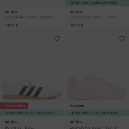
EXTRA -15% Kodas: SUMMER
adidas
adidas
Laisvalaikio batai · Tensaur · Mėlyna
Laisvalaikio batai · Grand Court · Juoda
33,99
€
39,99
€
Palanki kaina
Naujiena
EXTRA -15% Kodas: SUMMER
EXTRA -15% Kodas: SUMMER
adidas
adidas
Balerinos · Balta
Laisvalaikio batai · Rožinė