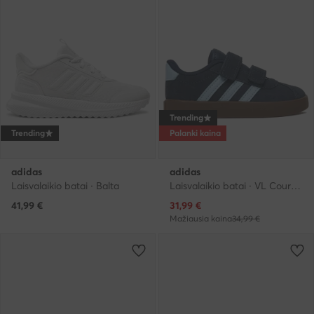
Trending
Trending
Palanki kaina
adidas
adidas
Laisvalaikio batai · Balta
Laisvalaikio batai · VL Court · Tamsiai mėlyna
Dabartinė kaina
41,99
€
31,99
€
Mažiausia kaina
34,99 €