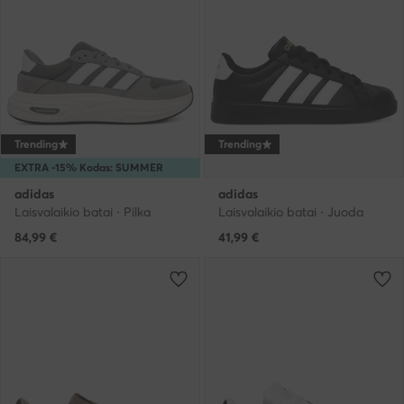
Trending
Trending
EXTRA -15% Kodas: SUMMER
adidas
adidas
Laisvalaikio batai · Pilka
Laisvalaikio batai · Juoda
84,99
€
41,99
€