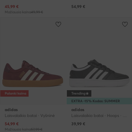
Dabartinė kaina
45,99
€
54,99
€
Mažiausia kaina
49,99 €
Palanki kaina
Trending
EXTRA -15% Kodas: SUMMER
adidas
adidas
Laisvalaikio batai · Vyšninė
Laisvalaikio batai · Hoops · Juoda
Dabartinė kaina
54,99
€
39,99
€
Mažiausia kaina
57,99 €