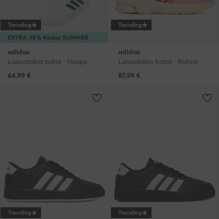
Trending
Trending
EXTRA -15% Kodas: SUMMER
adidas
adidas
Laisvalaikio batai · Hoops · Balta
Laisvalaikio batai · Rožinė
64,99
€
87,99
€
Trending
Trending