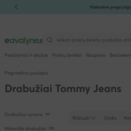
Paskutinė proga įsigy
PEREITI PRIE PAGRINDINIO TURINIO
PEREITI Į PAIEŠKĄ
Pasiūlymai ir akcijos
Prekių ženklai
Naujiena
Bestseleri
Pagrindinis puslapis
Drabužiai Tommy Jeans
Drabužiai vyrams
Produktų skaičius:
111
Rūšiuoti
Dydis
Ka
Moteriški drabužiai
Produktų skaičius:
172