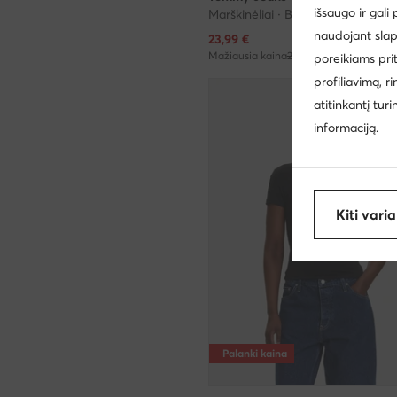
išsaugo ir gali
Marškinėliai · Balta
naudojant slap
Dabartinė kaina
23,99
€
Mažiausia kaina
25,95 €
poreikiams pri
profiliavimą, r
atitinkantį tur
informaciją.
Kiti vari
Palanki kaina