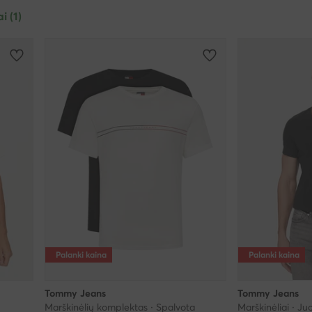
ai (1)
Palanki kaina
Palanki kaina
Tommy Jeans
Tommy Jeans
Marškinėlių komplektas · Spalvota
Marškinėliai · J