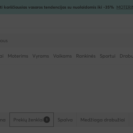
ti karščiausias vasaros tendencijas su nuolaidomis iki -35%
MOTERI
ai
Moterims
Vyrams
Vaikams
Rankinės
Sportui
Drabuž
ina
Prekių ženklai
Spalva
Medžiaga drabužiai
1