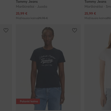
Tommy Jeans
Tommy Jeans
Marškinėliai · Juoda
Marškinėliai · Sm
Dabartinė kaina
Dabartinė kaina
25,99
€
25,99
€
Mažiausia kaina
29,95 €
Mažiausia kaina
29,
Palanki kaina