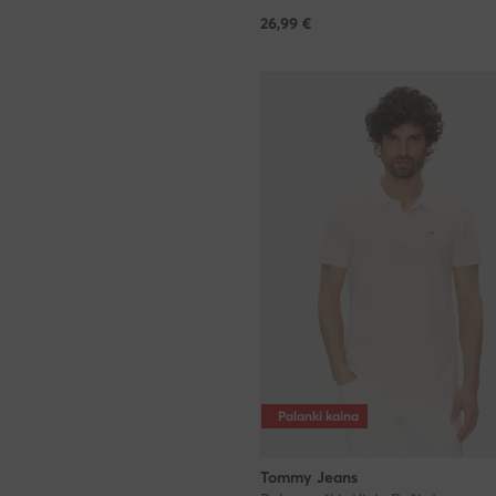
26,99
€
Palanki kaina
Tommy Jeans