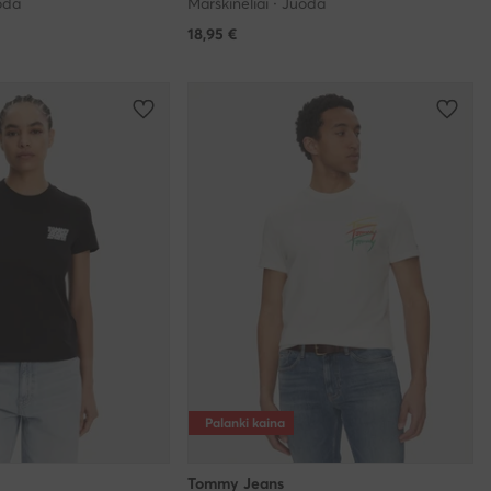
uoda
Marškinėliai · Juoda
18,95
€
Palanki kaina
Tommy Jeans