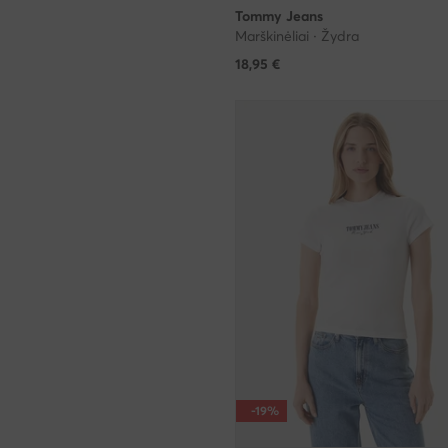
Tommy Jeans
Marškinėliai · Žydra
18,95
€
-19%