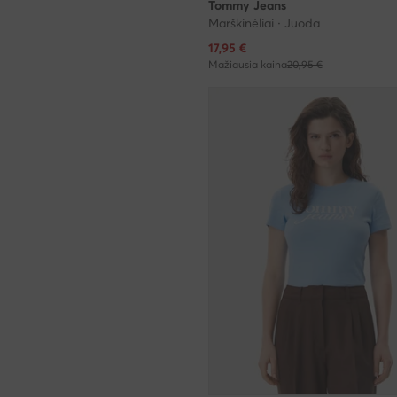
Tommy Jeans
Marškinėliai · Juoda
Dabartinė kaina
17,95
€
Mažiausia kaina
20,95 €