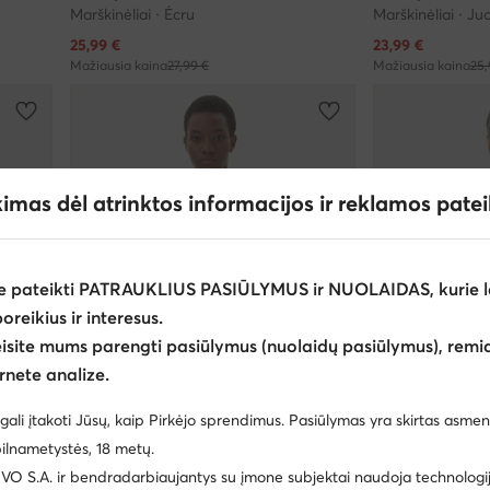
Marškinėliai · Écru
Marškinėliai · J
Dabartinė kaina
Dabartinė kaina
25,99
€
23,99
€
Mažiausia kaina
27,99 €
Mažiausia kaina
25,
kimas dėl atrinktos informacijos ir reklamos pate
e pateikti PATRAUKLIUS PASIŪLYMUS ir NUOLAIDAS, kurie l
poreikius ir interesus.
eisite mums parengti pasiūlymus (nuolaidų pasiūlymus), remia
rnete analize.
gali įtakoti Jūsų, kaip Pirkėjo sprendimus. Pasiūlymas yra skirtas asmen
Palanki kaina
Palanki kaina
ilnametystės, 18 metų.
 S.A. ir bendradarbiaujantys su įmone subjektai naudoja technologija
Tommy Jeans
Tommy Jeans