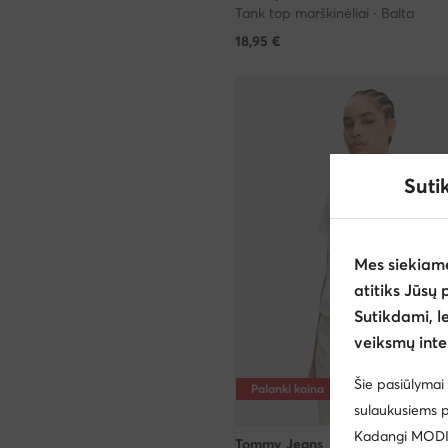
Tank top marškinėliai · Balta
18,95
€
Suti
Mes siekiam
atitiks Jūsų 
Sutikdami, l
veiksmų inte
Šie pasiūlymai 
Palanki kaina
sulaukusiems p
Kadangi MODIVO
Tommy Jeans