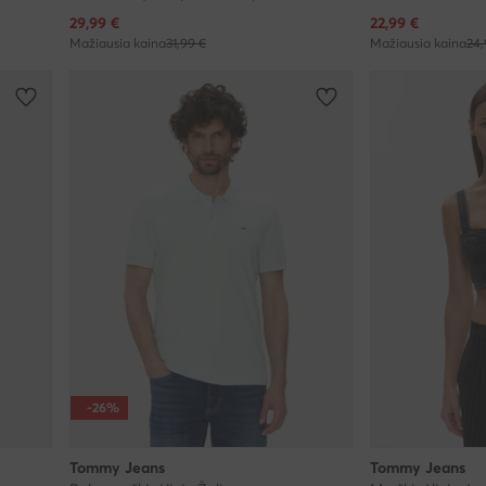
Dabartinė kaina
Dabartinė kaina
29,99
€
22,99
€
Mažiausia kaina
31,99 €
Mažiausia kaina
24,
-26%
Tommy Jeans
Tommy Jeans