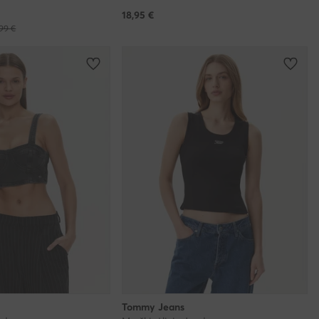
18,95
€
99 €
Tommy Jeans