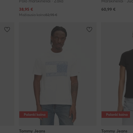
Polo marškinėliai · Žalia
Marškinėliai · J
Dabartinė kaina
38,95
€
60,99
€
Mažiausia kaina
52,95 €
Palanki kaina
Palanki kaina
Tommy Jeans
Tommy Jeans