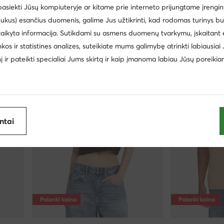
 pasiekti Jūsų kompiuteryje ar kitame prie interneto prijungtame įrengin
Marškinėliai · Écru
Marškinėliai · J
ukus) esančius duomenis, galime Jus užtikrinti, kad rodomas turinys b
Dabartinė kaina
Dabartinė kaina
25,99
€
16,99
€
Mažiausia kaina
29,95 €
Mažiausia kaina
18,
taikyta informacija. Sutikdami su asmens duomenų tvarkymu, įskaitant 
inkos ir statistines analizes, suteikiate mums galimybę atrinkti labiausiai
inį ir pateikti specialiai Jums skirtą ir kaip įmanoma labiau Jūsų poreikia
antai
Palanki kaina
Palanki kaina