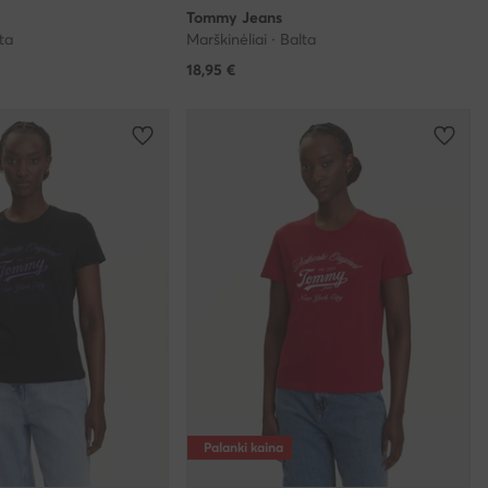
Tommy Jeans
lta
Marškinėliai · Balta
18,95
€
Palanki kaina