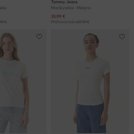
Tommy Jeans
ėlio
Marškinėliai · Mėlyna
Dabartinė kaina
23,99
€
95 €
Mažiausia kaina
27,95 €