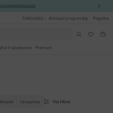
MS
VYRAMS
RANKINĖS
Tinklaraštis
Atsisiųsti programėlę
Pagalba
iai ir aksesuarai
Premium
Iškirptė
Užsegimas
Visi filtrai