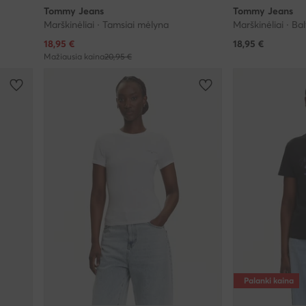
Tommy Jeans
Tommy Jeans
Marškinėliai · Tamsiai mėlyna
Marškinėliai · Ba
Dabartinė kaina
18,95
€
18,95
€
Mažiausia kaina
20,95 €
Palanki kaina