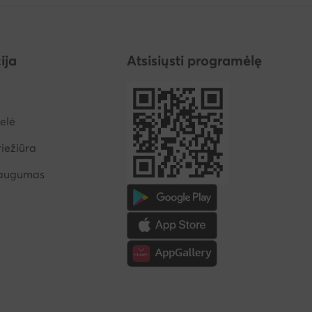
ija
Atsisiųsti programėlę
elė
iežiūra
saugumas