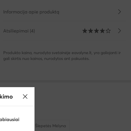
Informacija apie produktą
Atsiliepimai (4)
Produkto kaina, nurodyta svetainėje eavalyne.lt, yra galiojanti ir
gali skirtis nuo kainos, nurodytos ant pakuotės.
ikimo
abiausiai
itėms Crocs
Šlepetės Mėlyna