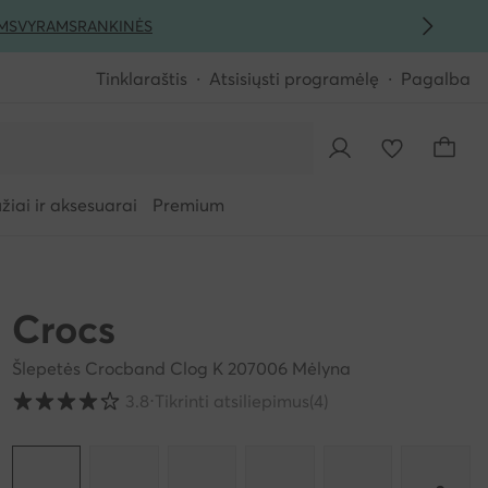
MS
VYRAMS
RANKINĖS
Tinklaraštis
Atsisiųsti programėlę
Pagalba
iai ir aksesuarai
Premium
Crocs
Šlepetės Crocband Clog K 207006 Mėlyna
Klientų įvertinimai skalėje nuo 1 iki 5
3.8
⋅
Tikrinti atsiliepimus
(4)