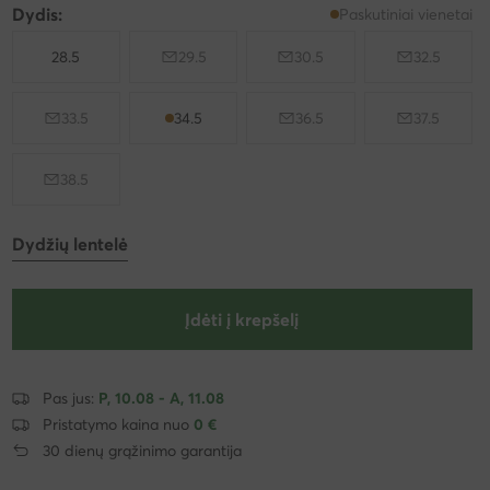
Dydis:
Paskutiniai vienetai
28.5
29.5
30.5
32.5
33.5
34.5
36.5
37.5
38.5
Dydžių lentelė
Įdėti į krepšelį
Pas jus:
P, 10.08 - A, 11.08
Pristatymo kaina nuo
0 €
30 dienų grąžinimo garantija