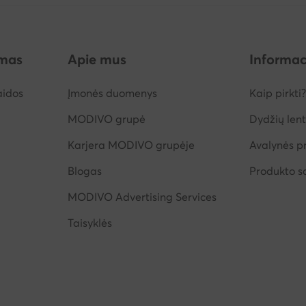
imas
Apie mus
Informac
aidos
Įmonės duomenys
Kaip pirkti?
MODIVO grupė
Dydžių lent
Karjera MODIVO grupėje
Avalynės pr
Blogas
Produkto 
MODIVO Advertising Services
Taisyklės