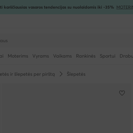
ti karščiausias vasaros tendencijas su nuolaidomis iki -35%
MOTERI
ai
Moterims
Vyrams
Vaikams
Rankinės
Sportui
Drabuž
etės ir šlepetės per pirštą
Šlepetės