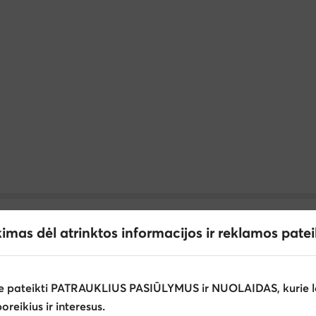
kimas dėl atrinktos informacijos ir reklamos pate
e pateikti PATRAUKLIUS PASIŪLYMUS ir NUOLAIDAS, kurie l
epetės ir šlepetės per pirštą mergaitėms Crocs
Šlepetės merga
poreikius ir interesus.