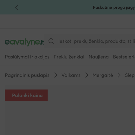
Paskutinė proga įsigy
PEREITI PRIE PAGRINDINIO TURINIO
PEREITI Į PAIEŠKĄ
Pasiūlymai ir akcijos
Prekių ženklai
Naujiena
Bestseleri
Pagrindinis puslapis
Vaikams
Mergaitė
Šlep
Palanki kaina