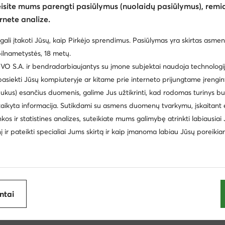
eisite mums parengti pasiūlymus (nuolaidų pasiūlymus), remia
moterims Reebok
Pusbačiai moterims Go Soft
Žemi laisva
rnete analize.
Lasocki
Espadrilės šlepetės moterims
Espadrilės basutė
gali įtakoti Jūsų, kaip Pirkėjo sprendimus. Pasiūlymas yra skirtas asmen
s New Balance
Mokasinai moterims Lasocki
Lordsai mot
ilnametystės, 18 metų.
ijoje
 S.A. ir bendradarbiaujantys su įmone subjektai naudoja technologija
Bateliai moterims Lasocki
Batai moterims DeeZee
 pasiekti Jūsų kompiuteryje ar kitame prie interneto prijungtame įrengin
Sergio Bardi
Juicy Couture
Batai moterims Nike
Espadrilės moterims
ukus) esančius duomenis, galime Jus užtikrinti, kad rodomas turinys b
taikyta informacija. Sutikdami su asmens duomenų tvarkymu, įskaitant 
Daniel Wellington
Frozen
inkos ir statistines analizes, suteikiate mums galimybę atrinkti labiausiai
DC Shoes
Kappa
inį ir pateikti specialiai Jums skirtą ir kaip įmanoma labiau Jūsų poreikia
Timberland
antai