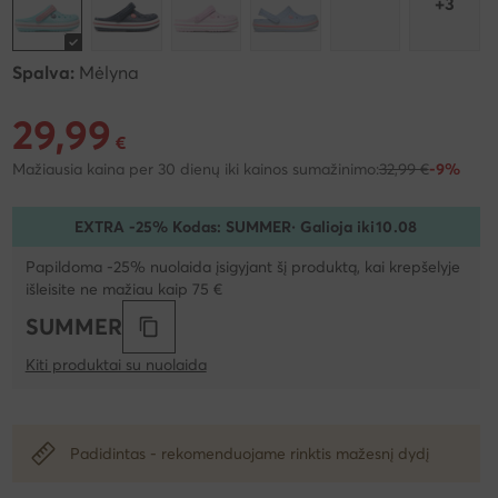
+3
Spalva:
Mėlyna
29,99
Dabartinė kaina 29,99 €
€
Mažiausia kaina per 30 dienų iki kainos sumažinimo:
32,99 €
-9%
EXTRA -25% Kodas: SUMMER
· Galioja iki
10
.
08
Papildoma -25% nuolaida įsigyjant šį produktą, kai krepšelyje
išleisite ne mažiau kaip 75 €
SUMMER
Kiti produktai su nuolaida
Padidintas - rekomenduojame rinktis mažesnį dydį