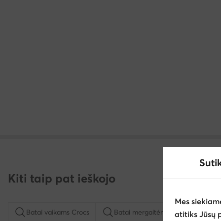
Suti
Kiti taip pat ieškojo
Mes siekiam
Batai vaikams Crocs
Batai mergaitėms Crocs
Šl
atitiks Jūsų 