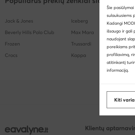
Populiarūs prekių ženklai šioje kategor
Šie pasiūlymai 
Šlepetės vyrams KARL LAGERFELD
Šlepetės vyrams a
sulaukusiems p
Jack & Jones
Iceberg
Šlepetės per pirštą vyrams Tommy Hilfiger
Moteriški la
Kadangi MODIVO
išsaugo ir gali
Beverly Hills Polo Club
Max Mara
naudojant slap
Frozen
Trussardi
poreikiams pri
profiliavimą, r
Crocs
Kappa
atitinkantį tur
informaciją.
Kiti vari
Klientų aptarnav