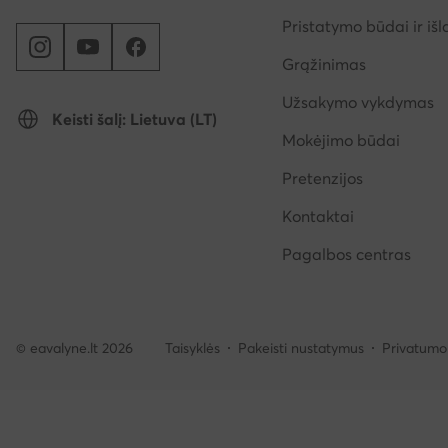
Pristatymo būdai ir išl
Grąžinimas
Užsakymo vykdymas
Keisti šalį: Lietuva (LT)
Mokėjimo būdai
Pretenzijos
Kontaktai
Pagalbos centras
© eavalyne.lt 2026
Taisyklės
Pakeisti nustatymus
Privatumo 