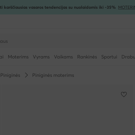
ti karščiausias vasaros tendencijas su nuolaidomis iki -35%
MOTERI
ai
Moterims
Vyrams
Vaikams
Rankinės
Sportui
Drabuž
Piniginės
Piniginės moterims