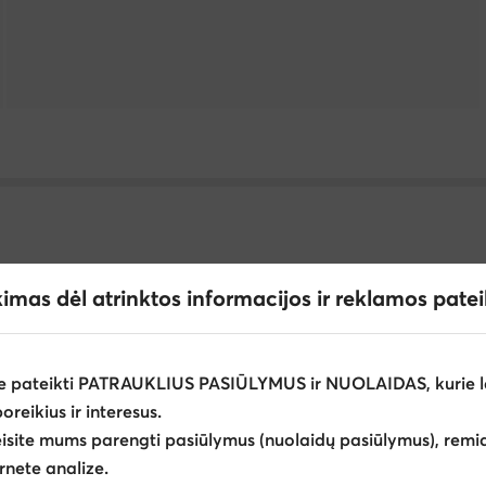
kimas dėl atrinktos informacijos ir reklamos pate
ės Aldo
Moteriškos piniginės Aldo
Piniginės moterims Ju
e pateikti PATRAUKLIUS PASIŪLYMUS ir NUOLAIDAS, kurie l
rams - Spalva: Smėlio
Vyriški laikrodžiai Maserati
Sportin
poreikius ir interesus.
eisite mums parengti pasiūlymus (nuolaidų pasiūlymus), remia
rnete analize.
gaminai Reebok
Šlepetės vyrams Birkenstock
Aksesuara