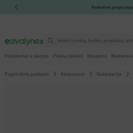
Paskutinė proga įsigy
PEREITI PRIE PAGRINDINIO TURINIO
PEREITI Į PAIEŠKĄ
Pasiūlymai ir akcijos
Prekių ženklai
Naujiena
Bestseleri
Pagrindinis puslapis
Aksesuarai
Galanterija