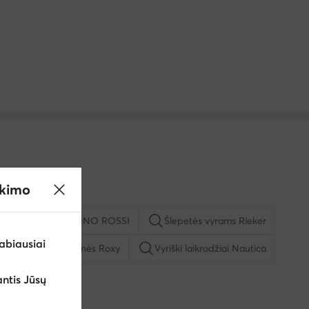
ikimo
oda
Diržai GINO ROSSI
Šlepetės vyrams Rieker
abiausiai
iai krepšiai ir kuprinės Roxy
Vyriški laikrodžiai Nautica
ntis Jūsų
i Kappa
Kepurės su snapeliu moterims