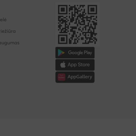
elė
iežiūra
saugumas