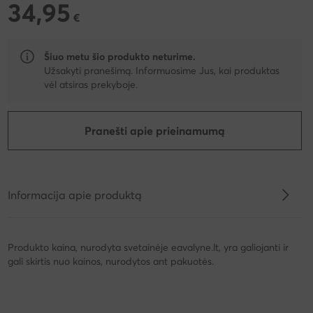
34,95
34,95 €
€
Šiuo metu šio produkto neturime.
Užsakyti pranešimą. Informuosime Jus, kai produktas
vėl atsiras prekyboje.
Pranešti apie prieinamumą
Informacija apie produktą
Produkto kaina, nurodyta svetainėje eavalyne.lt, yra galiojanti ir
gali skirtis nuo kainos, nurodytos ant pakuotės.