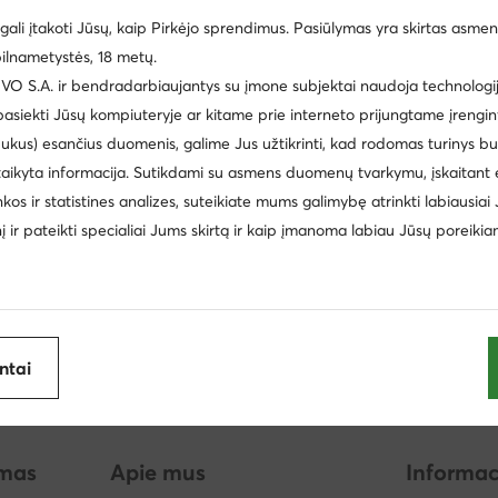
ijoje
gali įtakoti Jūsų, kaip Pirkėjo sprendimus. Pasiūlymas yra skirtas asmen
didas
Kepurės
Lagaminai
Šlepetės vyrams Calvin
ilnametystės, 18 metų.
Billabong
Lanetti
ikrodžiai Daniel Wellington
 S.A. ir bendradarbiaujantys su įmone subjektai naudoja technologija
 pasiekti Jūsų kompiuteryje ar kitame prie interneto prijungtame įrengin
Batman
Buffalo
ukus) esančius duomenis, galime Jus užtikrinti, kad rodomas turinys b
Paw Patrol
Morgan
taikyta informacija. Sutikdami su asmens duomenų tvarkymu, įskaitant 
inkos ir statistines analizes, suteikiate mums galimybę atrinkti labiausiai
Ara
Lasocki Kids
inį ir pateikti specialiai Jums skirtą ir kaip įmanoma labiau Jūsų poreikia
antai
imas
Apie mus
Informac