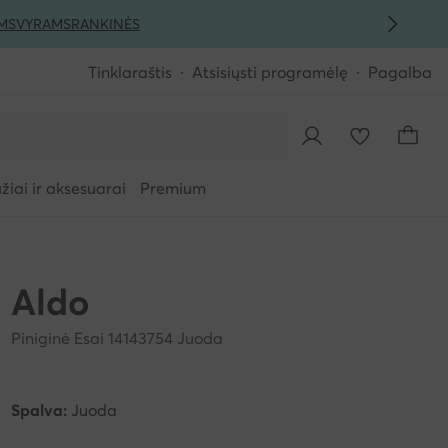
MS
VYRAMS
RANKINĖS
Tinklaraštis
Atsisiųsti programėlę
Pagalba
iai ir aksesuarai
Premium
Aldo
Piniginė Esai 14143754 Juoda
Spalva:
Juoda