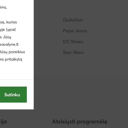
ims,
 Klein Jeans
Šlepetės vyrams Crocs
Juicy Couture
Quiksilver
s, kurios
yje (ypač
Peppa Pig
Pepe Jeans
us Jūsų
Lasocki Young
DC Shoes
eavalyne.lt
 Jūsų poreikius
Fossil
Star Wars
ms pritaikytą
Sutinku
ija
Atsisiųsti programėlę