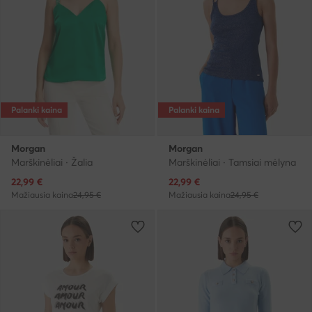
Palanki kaina
Palanki kaina
Morgan
Morgan
Marškinėliai · Žalia
Marškinėliai · Tamsiai mėlyna
Dabartinė kaina
Dabartinė kaina
22,99
€
22,99
€
Mažiausia kaina
24,95 €
Mažiausia kaina
24,95 €