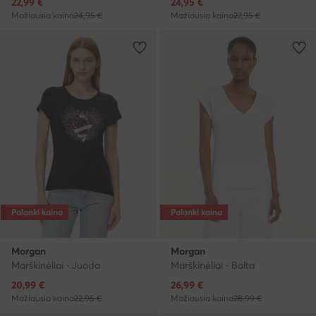
Dabartinė kaina
Dabartinė kaina
22,99
€
24,95
€
Mažiausia kaina
24,95 €
Mažiausia kaina
27,95 €
Palanki kaina
Palanki kaina
Morgan
Morgan
Marškinėliai · Juoda
Marškinėliai · Balta
Dabartinė kaina
Dabartinė kaina
20,99
€
26,99
€
Mažiausia kaina
22,95 €
Mažiausia kaina
28,99 €