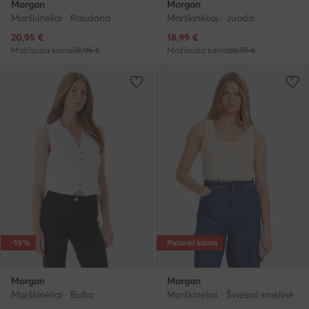
Morgan
Morgan
Marškinėliai · Raudona
Marškinėliai · Juoda
Dabartinė kaina
Dabartinė kaina
20,95
€
18,99
€
Mažiausia kaina
25,95 €
Mažiausia kaina
20,95 €
-15%
Palanki kaina
Morgan
Morgan
Marškinėliai · Balta
Marškinėliai · Šviesiai smėlinė