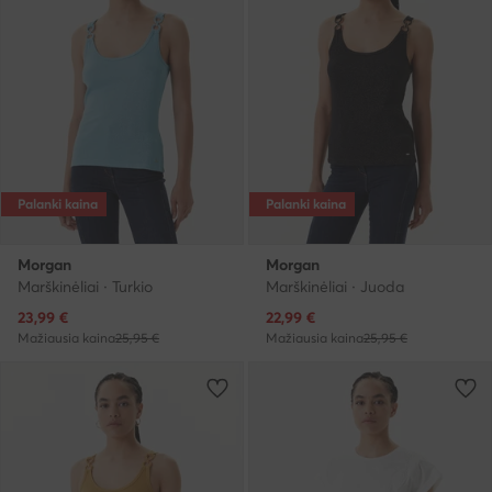
Palanki kaina
Palanki kaina
Morgan
Morgan
Marškinėliai · Turkio
Marškinėliai · Juoda
Dabartinė kaina
Dabartinė kaina
23,99
€
22,99
€
Mažiausia kaina
25,95 €
Mažiausia kaina
25,95 €