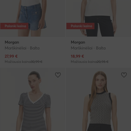
Palanki kaina
Palanki kaina
Morgan
Morgan
Marškinėliai · Balta
Marškinėliai · Balta
Dabartinė kaina
Dabartinė kaina
27,99
€
18,99
€
Mažiausia kaina
30,99 €
Mažiausia kaina
20,95 €