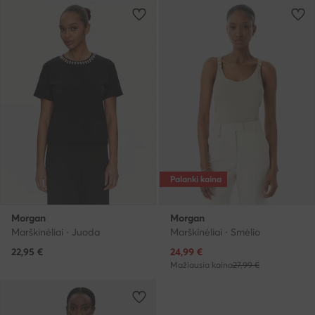
Palanki kaina
Morgan
Morgan
Marškinėliai · Juoda
Marškinėliai · Smėlio
Dabartinė kaina
22,95
€
24,99
€
Mažiausia kaina
27,99 €