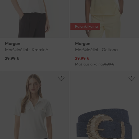
Palanki kaina
Morgan
Morgan
Marškinėliai · Kreminė
Marškinėliai · Geltona
Dabartinė kaina
29,99
€
29,99
€
Mažiausia kaina
31,99 €