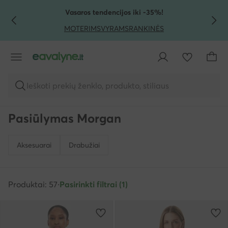
PEREITI PRIE PAGRINDINIO TURINIO
PEREITI Į PAIEŠKĄ
Vasaros tendencijos iki -35%!
MOTERIMS
VYRAMS
RANKINĖS
Ieškoti prekių ženklo, produkto, stiliaus
Pasiūlymas Morgan
Aksesuarai
Drabužiai
Produktai: 57
·
Pasirinkti filtrai (1)