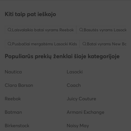
Kiti taip pat ieškojo
Laisvalaikio batai vyrams Reebok
Basutės vyrams Lasocki
Pusbačiai mergaitėms Lasocki Kids
Batai vyrams New Bala
Populiarūs prekių ženklai šioje kategorijoje
Nautica
Lasocki
Clara Barson
Coach
Reebok
Juicy Couture
Batman
Armani Exchange
Birkenstock
Noisy May