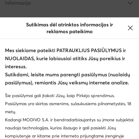
Informacija
Sutikimas dėl atrinktos informacijos ir
reklamos pateikimo
Mes siekiame pateikti PATRAUKLIUS PASIŪLYMUS ir
NUOLAIDAS, kurie labiausiai atitiks Jūsų poreikius ir
interesus.
Keisti šalį: Lietuva (LT)
Sutikdami, leisite mums parengti pasiūlymus (nuolaidų
pasiūlymus), remiantis Jūsų veiksmų internete analize.
© eavalyne.lt 2026
Šie pasiūlymai gali įtakoti Jūsų, kaip Pirkėjo sprendimus.
Taisyklės
Pakeisti nustatymus
Privatumo politika
Pasiūlymas yra skirtas asmenims, sulaukusiems pilnametystės, 18
Duomenų apsauga
metų.
Kadangi MODIVO S.A. ir bendradarbiaujantys su įmone subjektai
naudoja technologijas, kurios išsaugo ir gali pasiekti Jūsų
kompiuteryje ar kitame prie interneto prijungtame įrenginyje