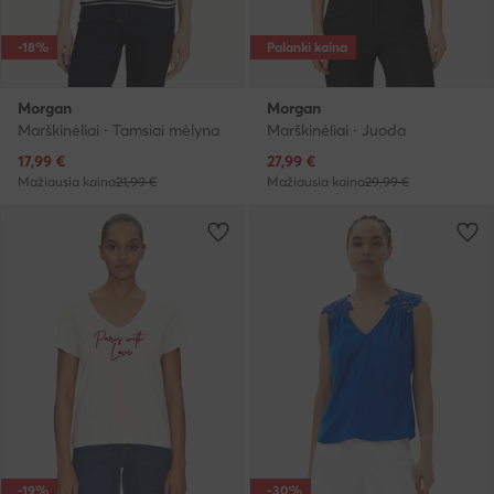
-18%
Palanki kaina
Morgan
Morgan
Marškinėliai · Tamsiai mėlyna
Marškinėliai · Juoda
Dabartinė kaina
Dabartinė kaina
17,99
€
27,99
€
Mažiausia kaina
21,99 €
Mažiausia kaina
29,99 €
-19%
-30%