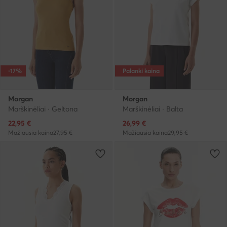
-17%
Palanki kaina
Morgan
Morgan
Marškinėliai · Geltona
Marškinėliai · Balta
Dabartinė kaina
Dabartinė kaina
22,95
€
26,99
€
Mažiausia kaina
27,95 €
Mažiausia kaina
29,95 €