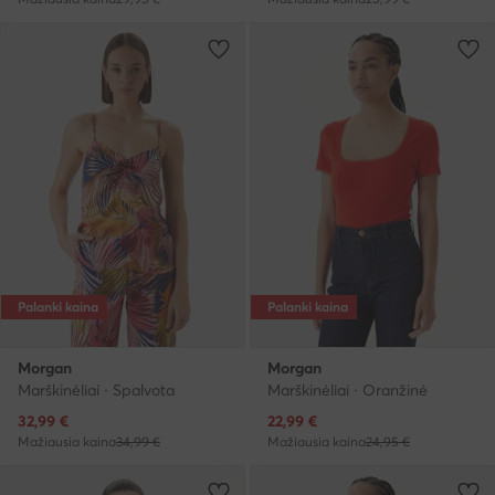
Palanki kaina
Palanki kaina
Morgan
Morgan
Marškinėliai · Spalvota
Marškinėliai · Oranžinė
Dabartinė kaina
Dabartinė kaina
32,99
€
22,99
€
Mažiausia kaina
34,99 €
Mažiausia kaina
24,95 €