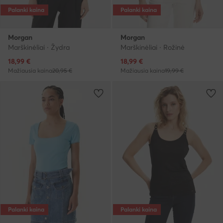
Palanki kaina
Palanki kaina
Morgan
Morgan
Marškinėliai · Žydra
Marškinėliai · Rožinė
Dabartinė kaina
Dabartinė kaina
18,99
€
18,99
€
Mažiausia kaina
20,95 €
Mažiausia kaina
19,99 €
Palanki kaina
Palanki kaina