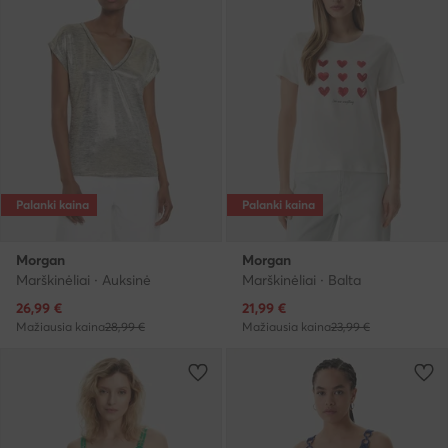
Palanki kaina
Palanki kaina
Morgan
Morgan
Marškinėliai · Auksinė
Marškinėliai · Balta
Dabartinė kaina
Dabartinė kaina
26,99
€
21,99
€
Mažiausia kaina
28,99 €
Mažiausia kaina
23,99 €