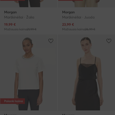
Morgan
Morgan
Marškinėliai · Žalia
Marškinėliai · Juoda
Dabartinė kaina
Dabartinė kaina
19,99
€
23,99
€
Mažiausia kaina
21,99 €
Mažiausia kaina
26,99 €
Palanki kaina