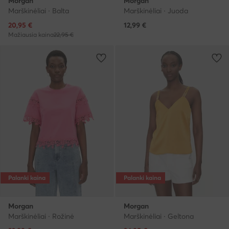
Morgan
Morgan
Marškinėliai · Balta
Marškinėliai · Juoda
Dabartinė kaina
20,95
€
12,99
€
Mažiausia kaina
22,95 €
Palanki kaina
Palanki kaina
Morgan
Morgan
Marškinėliai · Rožinė
Marškinėliai · Geltona