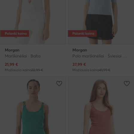
Palanki kaina
Palanki kaina
Morgan
Morgan
Marškinėliai · Balta
Polo marškinėliai · Šviesiai mėlyna
Dabartinė kaina
Dabartinė kaina
21,99
€
37,99
€
Mažiausia kaina
22,99 €
Mažiausia kaina
41,99 €