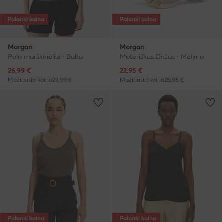
Palanki kaina
Palanki kaina
Morgan
Morgan
Polo marškinėliai · Balta
Moteriškas Diržas · Mėlyna
Dabartinė kaina
Dabartinė kaina
26,99
€
22,95
€
Mažiausia kaina
29,99 €
Mažiausia kaina
25,95 €
Palanki kaina
Palanki kaina