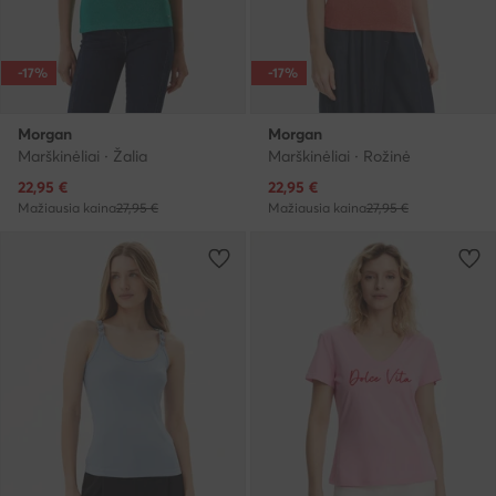
-17%
-17%
Morgan
Morgan
Marškinėliai · Žalia
Marškinėliai · Rožinė
Dabartinė kaina
Dabartinė kaina
22,95
€
22,95
€
Mažiausia kaina
27,95 €
Mažiausia kaina
27,95 €