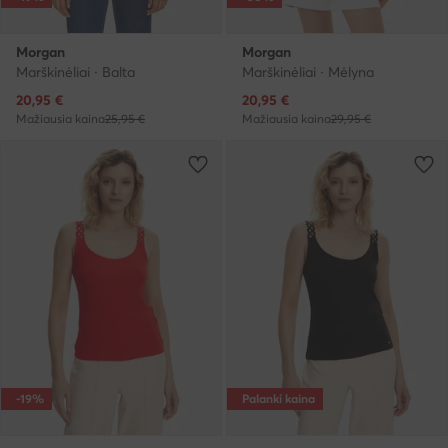
Morgan
Morgan
Marškinėliai · Balta
Marškinėliai · Mėlyna
Dabartinė kaina
Dabartinė kaina
20,95
€
20,95
€
Mažiausia kaina
25,95 €
Mažiausia kaina
29,95 €
-19%
Palanki kaina