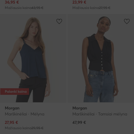
Dabartinė kaina
Dabartinė kaina
36,95
€
23,99
€
Mažiausia kaina
43,95 €
Mažiausia kaina
27,95 €
Palanki kaina
Morgan
Morgan
Marškinėliai · Mėlyna
Marškinėliai · Tamsiai mėlyna
Dabartinė kaina
27,95
€
47,99
€
Mažiausia kaina
29,95 €