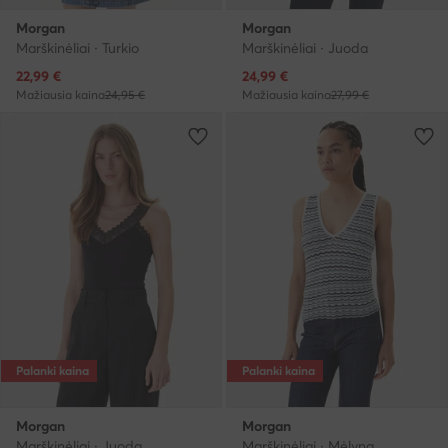
Morgan
Morgan
Marškinėliai · Turkio
Marškinėliai · Juoda
Dabartinė kaina
Dabartinė kaina
22,99
€
24,99
€
Mažiausia kaina
24,95 €
Mažiausia kaina
27,99 €
Palanki kaina
Palanki kaina
Morgan
Morgan
Marškinėliai · Juoda
Marškinėliai · Mėlyna