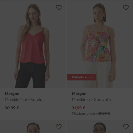
Palanki kaina
Morgan
Morgan
Marškinėliai · Koralų
Marškiniai · Spalvota
Dabartinė kaina
30,99
€
31,99
€
Mažiausia kaina
33,99 €