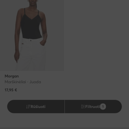
Morgan
Marškinėliai · Juoda
17,95
€
Rūšiuoti
Filtruoti
1