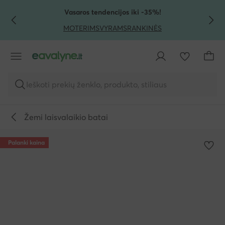
PEREITI PRIE PAGRINDINIO TURINIO
PEREITI Į PAIEŠKĄ
Vasaros tendencijos iki -35%!
MOTERIMS
VYRAMS
RANKINĖS
Ieškoti prekių ženklo, produkto, stiliaus
Žemi laisvalaikio batai
Palanki kaina