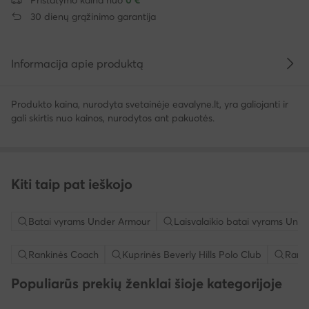
30 dienų grąžinimo garantija
Informacija apie produktą
Produkto kaina, nurodyta svetainėje eavalyne.lt, yra galiojanti ir
gali skirtis nuo kainos, nurodytos ant pakuotės.
Kiti taip pat ieškojo
Batai vyrams Under Armour
Laisvalaikio batai vyrams Und
Rankinės Coach
Kuprinės Beverly Hills Polo Club
Rank
Populiarūs prekių ženklai šioje kategorijoje