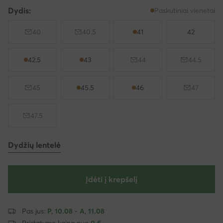
Dydis:
Paskutiniai vienetai
40
40.5
41
42
42.5
43
44
44.5
45
45.5
46
47
47.5
Dydžių lentelė
Įdėti į krepšelį
Pas jus:
P, 10.08 - A, 11.08
Pristatymo kaina nuo
0 €