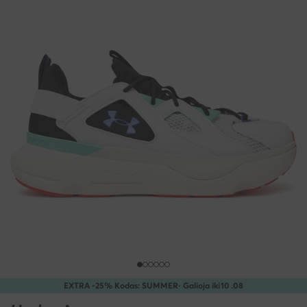
EXTRA -25% Kodas: SUMMER
· Galioja iki
10
.
08