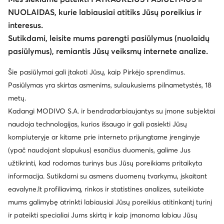
NUOLAIDAS, kurie labiausiai atitiks Jūsų poreikius ir
interesus.
Sutikdami, leisite mums parengti pasiūlymus (nuolaidų
pasiūlymus), remiantis Jūsų veiksmų internete analize.
Šie pasiūlymai gali įtakoti Jūsų, kaip Pirkėjo sprendimus.
Pasiūlymas yra skirtas asmenims, sulaukusiems pilnametystės, 18
metų.
Kadangi MODIVO S.A. ir bendradarbiaujantys su įmone subjektai
naudoja technologijas, kurios išsaugo ir gali pasiekti Jūsų
kompiuteryje ar kitame prie interneto prijungtame įrenginyje
(ypač naudojant slapukus) esančius duomenis, galime Jus
užtikrinti, kad rodomas turinys bus Jūsų poreikiams pritaikyta
informacija. Sutikdami su asmens duomenų tvarkymu, įskaitant
eavalyne.lt profiliavimą, rinkos ir statistines analizes, suteikiate
mums galimybę atrinkti labiausiai Jūsų poreikius atitinkantį turinį
ir pateikti specialiai Jums skirtą ir kaip įmanoma labiau Jūsų