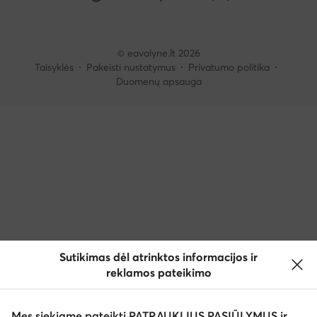
© eavalyne.lt 2026
Taisyklės
Pakeisti nustatymus
Privatumo politika
Duomenų apsauga
Sutikimas dėl atrinktos informacijos ir
reklamos pateikimo
Mes siekiame pateikti PATRAUKLIUS PASIŪLYMUS ir