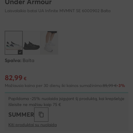
Under Armour
Laisvalaikio batai UA Infinite MVMNT SE 6000902 Balta
Spalva:
Balta
82,99
Dabartinė kaina 82,99 €
€
Mažiausia kaina per 30 dienų iki kainos sumažinimo:
85,99 €
-3%
Papildoma -25% nuolaida įsigyjant šį produktą, kai krepšelyje
išleisite ne mažiau kaip 75 €
SUMMER
Kiti produktai su nuolaida