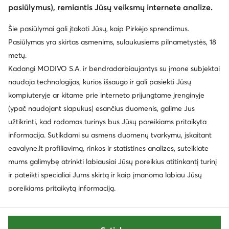
pasiūlymus), remiantis Jūsų veiksmų internete analize.
Šie pasiūlymai gali įtakoti Jūsų, kaip Pirkėjo sprendimus.
Pasiūlymas yra skirtas asmenims, sulaukusiems pilnametystės, 18
metų.
Kadangi MODIVO S.A. ir bendradarbiaujantys su įmone subjektai
naudoja technologijas, kurios išsaugo ir gali pasiekti Jūsų
kompiuteryje ar kitame prie interneto prijungtame įrenginyje
(ypač naudojant slapukus) esančius duomenis, galime Jus
užtikrinti, kad rodomas turinys bus Jūsų poreikiams pritaikyta
informacija. Sutikdami su asmens duomenų tvarkymu, įskaitant
eavalyne.lt profiliavimą, rinkos ir statistines analizes, suteikiate
mums galimybę atrinkti labiausiai Jūsų poreikius atitinkantį turinį
ir pateikti specialiai Jums skirtą ir kaip įmanoma labiau Jūsų
poreikiams pritaikytą informaciją.