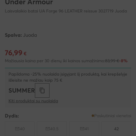
Under Armour
Laisvalaikio batai UA Forge 96 LEATHER reissue 3027719 Juoda
Spalva:
Juoda
76,99
Dabartinė kaina 76,99 €
€
Mažiausia kaina per 30 dienų iki kainos sumažinimo:
83,99 €
-8%
Papildoma -25% nuolaida įsigyjant šį produktą, kai krepšelyje
išleisite ne mažiau kaip 75 €
SUMMER
Kiti produktai su nuolaida
Dydis:
Paskutiniai vienetai
40
40.5
41
42