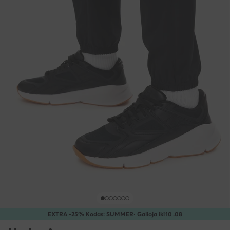
EXTRA -25% Kodas: SUMMER
· Galioja iki
10
.
08