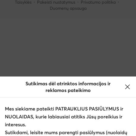
Taisyklės
Pakeisti nustatymus
Privatumo politika
Duomenų apsauga
Sutikimas dėl atrinktos informacijos ir
reklamos pateikimo
Mes siekiame pateikti PATRAUKLIUS PASIŪLYMUS ir
NUOLAIDAS, kurie labiausiai atitiks Jūsų poreikius ir
interesus.
Sutikdami, leisite mums parengti pasiūlymus (nuolaidų