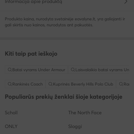
Informacija apie produktą
Produkto kaina, nurodyta svetainėje eavalyne.lt, yra galiojanti ir
gali skirtis nuo kainos, nurodytos ant pakuotės.
Kiti taip pat ieškojo
Batai vyrams Under Armour
Laisvalaikio batai vyrams Und
Rankinės Coach
Kuprinės Beverly Hills Polo Club
Rank
Populiarūs prekių ženklai šioje kategorijoje
Scholl
The North Face
ONLY
Sloggi