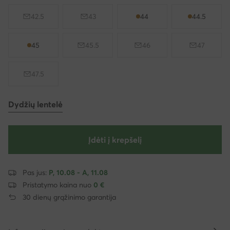
42.5
43
44
44.5
45
45.5
46
47
47.5
Dydžių lentelė
Įdėti į krepšelį
Pas jus:
P, 10.08 - A, 11.08
Pristatymo kaina nuo
0 €
30 dienų grąžinimo garantija