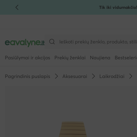
Tik iki vidurnakčio
PEREITI PRIE PAGRINDINIO TURINIO
PEREITI Į PAIEŠKĄ
Pasiūlymai ir akcijos
Prekių ženklai
Naujiena
Bestseleri
Pagrindinis puslapis
Aksesuarai
Laikrodžiai