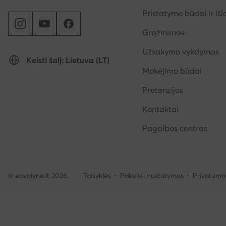
Pristatymo būdai ir išl
Grąžinimas
Užsakymo vykdymas
Keisti šalį: Lietuva (LT)
Mokėjimo būdai
Pretenzijos
Kontaktai
Pagalbos centras
© eavalyne.lt 2026
Taisyklės
Pakeisti nustatymus
Privatumo 