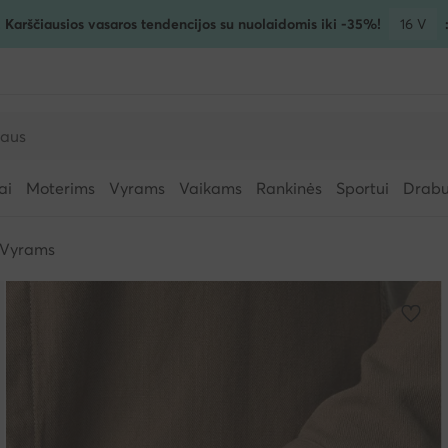
! Karščiausios vasaros tendencijos su nuolaidomis iki -35%!
16 V
ai
Moterims
Vyrams
Vaikams
Rankinės
Sportui
Drabuž
Vyrams