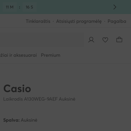
:
11 M
:
15 S
Tinklaraštis
Atsisiųsti programėlę
Pagalba
iai ir aksesuarai
Premium
Casio
Laikrodis A130WEG-9AEF Auksinė
Spalva:
Auksinė