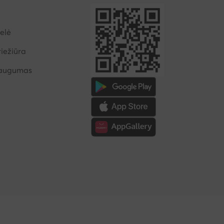
elė
iežiūra
saugumas