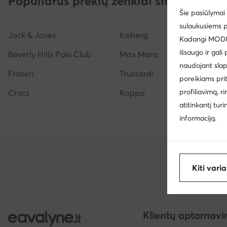
Populiarūs prekių ženklai šioje kategor
Šie pasiūlymai 
Šlepetės vyrams adidas
Kepurės
Lagaminai
sulaukusiems p
Jack & Jones
Iceberg
Moteriški laikrodžiai Daniel Wellington
Kadangi MODIVO
išsaugo ir gali
Beverly Hills Polo Club
Max Mara
naudojant slap
Frozen
Trussardi
poreikiams pri
profiliavimą, r
Crocs
Kappa
atitinkantį tur
informaciją.
Kiti vari
Klientų aptarnav