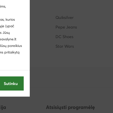
ims,
Šlepetės per pirštą vyrams Tommy Hilfiger
Juicy Couture
Quiksilver
s, kurios
yje (ypač
Peppa Pig
Pepe Jeans
us Jūsų
Lasocki Young
DC Shoes
eavalyne.lt
 Jūsų poreikius
Fossil
Star Wars
ms pritaikytą
Sutinku
ija
Atsisiųsti programėlę