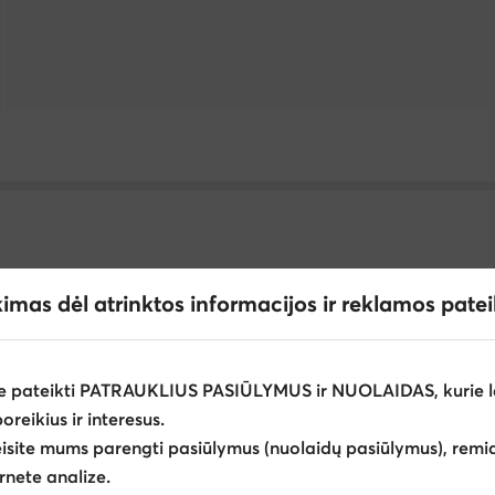
kimas dėl atrinktos informacijos ir reklamos pate
odžiai Casio
Vyrams Auksinė
Diržai GINO ROSSI
Š
e pateikti PATRAUKLIUS PASIŪLYMUS ir NUOLAIDAS, kurie l
Vyriški laikrodžiai Maserati
Sportiniai krepšiai ir kuprinės Rox
poreikius ir interesus.
eisite mums parengti pasiūlymus (nuolaidų pasiūlymus), remia
rnete analize.
 vyrams Birkenstock
Aksesuarai Kappa
Kepurės su snap