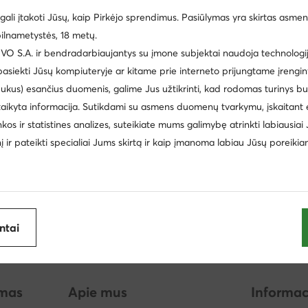
ijoje
gali įtakoti Jūsų, kaip Pirkėjo sprendimus. Pasiūlymas yra skirtas asmen
Šlepetės vyrams Calvin Klein Jeans
Šlepetės vyrams Crocs
ilnametystės, 18 metų.
Billabong
Lanetti
 S.A. ir bendradarbiaujantys su įmone subjektai naudoja technologija
 pasiekti Jūsų kompiuteryje ar kitame prie interneto prijungtame įrengin
Batman
Buffalo
ukus) esančius duomenis, galime Jus užtikrinti, kad rodomas turinys b
Paw Patrol
Morgan
taikyta informacija. Sutikdami su asmens duomenų tvarkymu, įskaitant 
inkos ir statistines analizes, suteikiate mums galimybę atrinkti labiausiai
Ara
Lasocki Kids
inį ir pateikti specialiai Jums skirtą ir kaip įmanoma labiau Jūsų poreikia
antai
imas
Apie mus
Informac