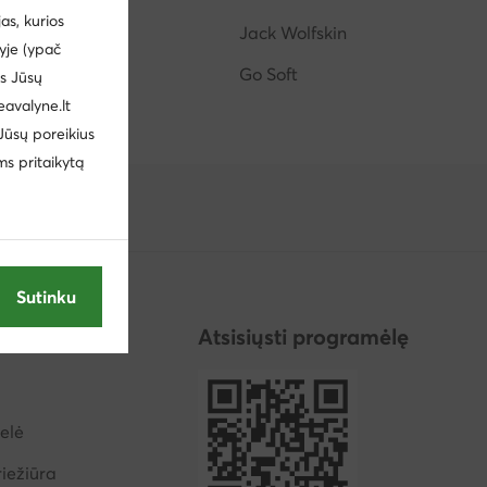
s, kurios
Hispanitas
Jack Wolfskin
yje (ypač
Star Wars
Go Soft
us Jūsų
eavalyne.lt
 Jūsų poreikius
ms pritaikytą
Sutinku
ija
Atsisiųsti programėlę
elė
iežiūra