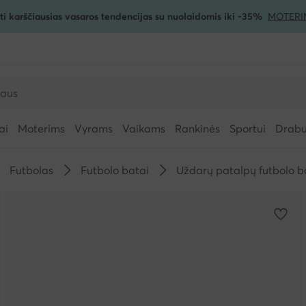
ti karščiausias vasaros tendencijas su nuolaidomis iki -35%
MOTERI
ai
Moterims
Vyrams
Vaikams
Rankinės
Sportui
Drabuž
Futbolas
Futbolo batai
Uždarų patalpų futbolo b