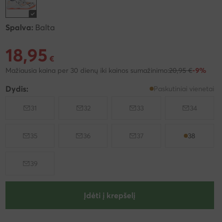
Spalva:
Balta
18,95
Dabartinė kaina 18,95 €
€
Mažiausia kaina per 30 dienų iki kainos sumažinimo:
20,95 €
-9%
Dydis:
Paskutiniai vienetai
31
32
33
34
35
36
37
38
39
Įdėti į krepšelį