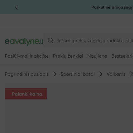
Paskutinė proga įsigy
PEREITI PRIE PAGRINDINIO TURINIO
PEREITI Į PAIEŠKĄ
Pasiūlymai ir akcijos
Prekių ženklai
Naujiena
Bestseleri
Pagrindinis puslapis
Sportiniai batai
Vaikams
Palanki kaina