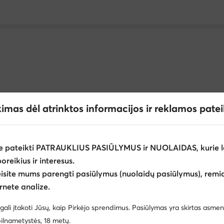
ma
Futbolo reikmenys vaikams Joma
Futbolo batai vaik
kimas dėl atrinktos informacijos ir reklamos pate
ms Geox
Šlepetės moterims Rieker
Šlepetės berniukams 
moterims Crocs
Šlepetės ir šlepetės per pirštą vyrams KARL 
e pateikti PATRAUKLIUS PASIŪLYMUS ir NUOLAIDAS, kurie l
poreikius ir interesus.
oterims - Spalva: Juoda
ijoje
eisite mums parengti pasiūlymus (nuolaidų pasiūlymus), remia
Šlepetės moterims Birkenstock
Basutės mergaitėms Bi
rnete analize.
Nautica
Clara Barson
Crocs
Plokščiapadės basutės moterims Rieker
Plokščiap
gali įtakoti Jūsų, kaip Pirkėjo sprendimus. Pasiūlymas yra skirtas asmen
Reebok
Batman
ilnametystės, 18 metų.
rims adidas
Vientisos espadrilės moterims Tommy Hilfiger