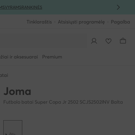
MS
VYRAMS
RANKINĖS
Tinklaraštis
Atsisiųsti programėlę
Pagalba
iai ir aksesuarai
Premium
atai
Joma
Futbolo batai Super Copa Jr 2502 SCJS2502INV Balta