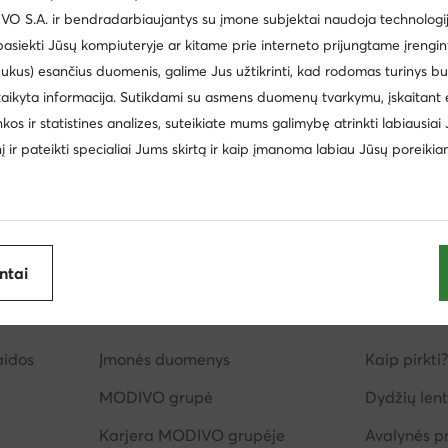
 S.A. ir bendradarbiaujantys su įmone subjektai naudoja technologija
Paw Patrol
Manitu
 pasiekti Jūsų kompiuteryje ar kitame prie interneto prijungtame įrengin
Kappa
Golden Goose
ukus) esančius duomenis, galime Jus užtikrinti, kad rodomas turinys b
taikyta informacija. Sutikdami su asmens duomenų tvarkymu, įskaitant 
inkos ir statistines analizes, suteikiate mums galimybę atrinkti labiausiai
inį ir pateikti specialiai Jums skirtą ir kaip įmanoma labiau Jūsų poreikia
antai
imas
Apie mus
Informac
aidos
Įmonės duomenys
Kaip pirkti?
MODIVO grupė
Dydžių lent
Karjera MODIVO grupėje
Avalynės pr