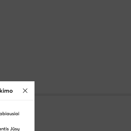
ikimo
abiausiai
ntis Jūsų