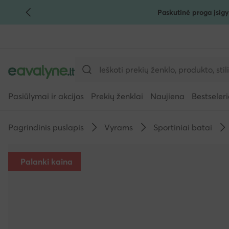
Paskutinė proga įsigy
PEREITI PRIE PAGRINDINIO TURINIO
PEREITI Į PAIEŠKĄ
Pasiūlymai ir akcijos
Prekių ženklai
Naujiena
Bestseleri
Pagrindinis puslapis
Vyrams
Sportiniai batai
Palanki kaina