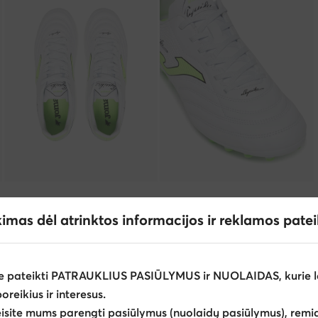
kimas dėl atrinktos informacijos ir reklamos pate
e pateikti PATRAUKLIUS PASIŪLYMUS ir NUOLAIDAS, kurie l
poreikius ir interesus.
eisite mums parengti pasiūlymus (nuolaidų pasiūlymus), remia