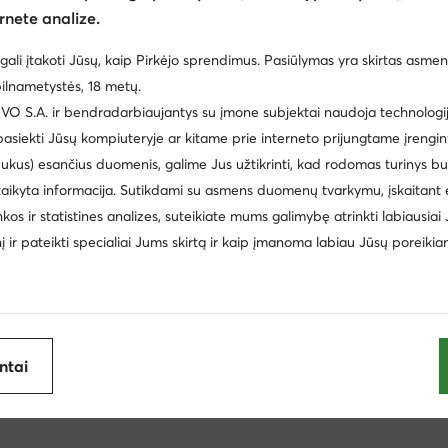
rnete analize.
Futbolo batai vyrams Joma
Futbolo bateliai ir sportiniai bate
gali įtakoti Jūsų, kaip Pirkėjo sprendimus. Pasiūlymas yra skirtas asmen
ly Hills Polo Club
Rankinės Coccinelle
Klasikinės rankinė
ilnametystės, 18 metų.
atai bėgimui asfaltu moterims Reebok
Bėgimo reikmenys mote
 S.A. ir bendradarbiaujantys su įmone subjektai naudoja technologija
 pasiekti Jūsų kompiuteryje ar kitame prie interneto prijungtame įrengin
Rankinės Guess
Rankinės per petį moterims Lasocki
B
ijoje
ukus) esančius duomenis, galime Jus užtikrinti, kad rodomas turinys b
asocki
Vestuvinės rankinės
Rankinės Aldo
Paplūdi
taikyta informacija. Sutikdami su asmens duomenų tvarkymu, įskaitant 
inkos ir statistines analizes, suteikiate mums galimybę atrinkti labiausiai
ONLY
Sloggi
rtbačiai moterims Beverly Hills Polo Club
Pirkinių krepšiai Bever
inį ir pateikti specialiai Jums skirtą ir kaip įmanoma labiau Jūsų poreikia
Batman
G-Star Raw
Camper
Paw Patrol
Polaroid
Kappa
antai