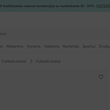
ti karščiausias vasaros tendencijas su nuolaidomis iki -35%
MOTERI
ai
Moterims
Vyrams
Vaikams
Rankinės
Sportui
Drabuž
Futbolo batai
Futbolo batai