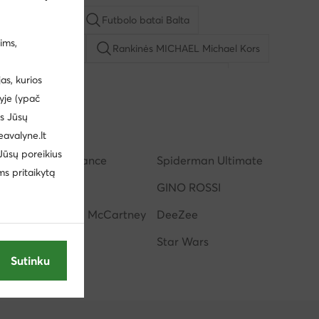
liai vyrams Joma
Futbolo batai Balta
ims,
s - Spalva: Smėlio
Rankinės MICHAEL Michael Kors
rims Reebok
Bėgimo batai moterims Asics
s, kurios
yje (ypač
ėgimo batai moterims Reebok
Rankinės Nine West
us Jūsų
mio krepšiai
eavalyne.lt
 Jūsų poreikius
adidas Performance
Spiderman Ultimate
ly Hills Polo Club
ms pritaikytą
Salomon
GINO ROSSI
adidas by Stella McCartney
DeeZee
Jenny Fairy
Star Wars
Sutinku