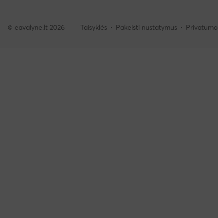
© eavalyne.lt 2026
Taisyklės
Pakeisti nustatymus
Privatumo 