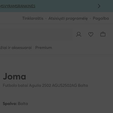
MS
VYRAMS
RANKINĖS
Tinklaraštis
Atsisiųsti programėlę
Pagalba
iai ir aksesuarai
Premium
Joma
Futbolo batai Aguila 2502 AGUS2502AG Balta
Spalva:
Balta