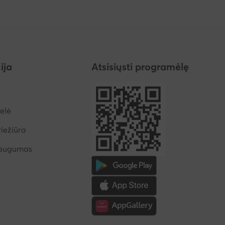
ija
Atsisiųsti programėlę
elė
iežiūra
saugumas