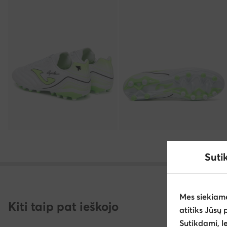
Suti
Mes siekiam
Kiti taip pat ieškojo
atitiks Jūsų 
Sutikdami, l