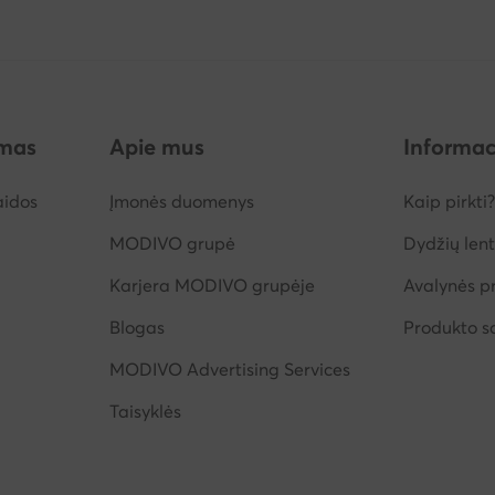
imas
Apie mus
Informac
aidos
Įmonės duomenys
Kaip pirkti?
MODIVO grupė
Dydžių lent
Karjera MODIVO grupėje
Avalynės pr
Blogas
Produkto 
MODIVO Advertising Services
Taisyklės