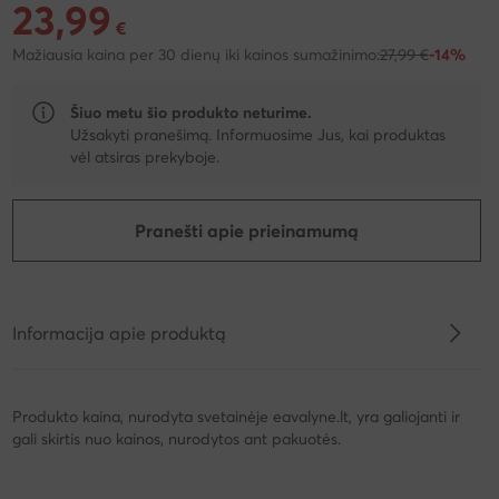
23,99
Dabartinė kaina 23,99 €
€
Mažiausia kaina per 30 dienų iki kainos sumažinimo:
27,99 €
-14%
Šiuo metu šio produkto neturime.
Užsakyti pranešimą. Informuosime Jus, kai produktas
vėl atsiras prekyboje.
Pranešti apie prieinamumą
Informacija apie produktą
Produkto kaina, nurodyta svetainėje eavalyne.lt, yra galiojanti ir
gali skirtis nuo kainos, nurodytos ant pakuotės.