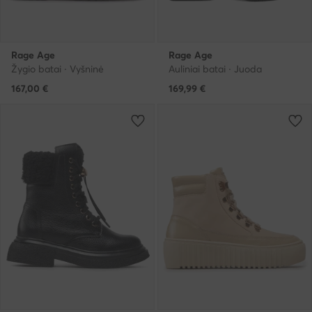
Rage Age
Rage Age
Žygio batai · Vyšninė
Auliniai batai · Juoda
167,00
€
169,99
€