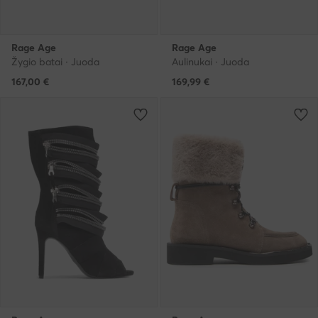
Rage Age
Rage Age
Žygio batai · Juoda
Aulinukai · Juoda
167,00
€
169,99
€