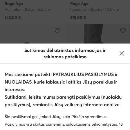
Rage Age
Rage Age
Aulinukai · Balta · 6.5 cm
Ilgaauliai · Juoda · 10.5 cm
143,00
€
219,00
€
Sutikimas dėl atrinktos informacijos ir
reklamos pateikimo
Mes siekiame pateikti PATRAUKLIUS PASIŪLYMUS ir
NUOLAIDAS, kurie labiausiai atitiks Jūsų poreikius ir
interesus.
Sutikdami, leisite mums parengti pasiūlymus (nuolaidų
pasiūlymus), remiantis Jūsų veiksmų internete analize.
Rage Age
Rage Age
Šie pasiūlymai gali įtakoti Jūsų, kaip Pirkėjo sprendimus.
Aulinukai · Juoda
Štibletai · Juoda
Pasiūlymas yra skirtas asmenims, sulaukusiems pilnametystės, 18
150,00
€
131,00
€