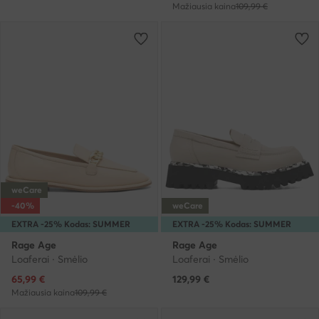
Mažiausia kaina
109,99 €
weCare
-40%
weCare
EXTRA -25% Kodas: SUMMER
EXTRA -25% Kodas: SUMMER
Rage Age
Rage Age
Loaferai · Smėlio
Loaferai · Smėlio
Dabartinė kaina
65,99
€
129,99
€
Mažiausia kaina
109,99 €