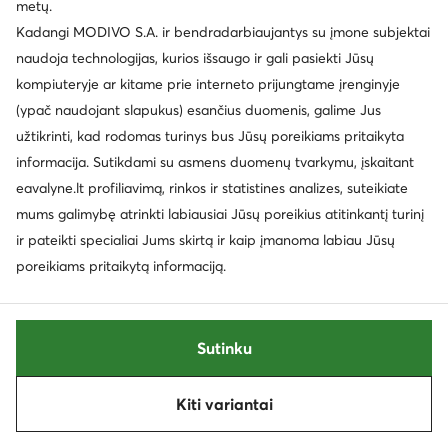
metų.
Kadangi MODIVO S.A. ir bendradarbiaujantys su įmone subjektai
naudoja technologijas, kurios išsaugo ir gali pasiekti Jūsų
kompiuteryje ar kitame prie interneto prijungtame įrenginyje
(ypač naudojant slapukus) esančius duomenis, galime Jus
užtikrinti, kad rodomas turinys bus Jūsų poreikiams pritaikyta
informacija. Sutikdami su asmens duomenų tvarkymu, įskaitant
eavalyne.lt profiliavimą, rinkos ir statistines analizes, suteikiate
mums galimybę atrinkti labiausiai Jūsų poreikius atitinkantį turinį
ir pateikti specialiai Jums skirtą ir kaip įmanoma labiau Jūsų
poreikiams pritaikytą informaciją.
Rage Age
Rage Age
Sutinku
Aulinukai · Juoda · 10 cm
Štibletai · Ruda
169,99
€
159,99
€
Kiti variantai
Rūšiuoti
Filtruoti
1