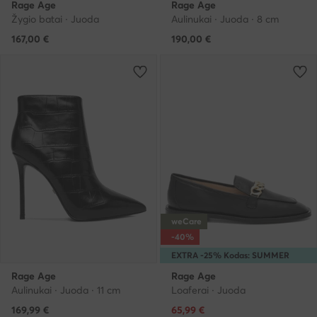
Rage Age
Rage Age
Žygio batai · Juoda
Aulinukai · Juoda · 8 cm
167,00
€
190,00
€
weCare
-40%
EXTRA -25% Kodas: SUMMER
Rage Age
Rage Age
Aulinukai · Juoda · 11 cm
Loaferai · Juoda
Dabartinė kaina
169,99
€
65,99
€