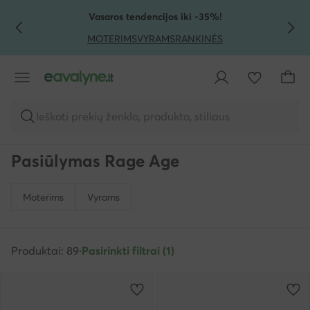
PEREITI PRIE PAGRINDINIO TURINIO
PEREITI Į PAIEŠKĄ
Vasaros tendencijos iki -35%!
MOTERIMS
VYRAMS
RANKINĖS
Ieškoti prekių ženklo, produkto, stiliaus
Pasiūlymas Rage Age
Moterims
Vyrams
Produktai: 89
·
Pasirinkti filtrai (1)