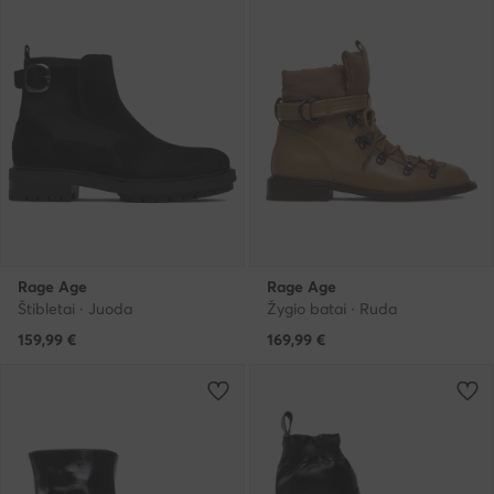
Rage Age
Rage Age
Štibletai · Juoda
Žygio batai · Ruda
159,99
€
169,99
€