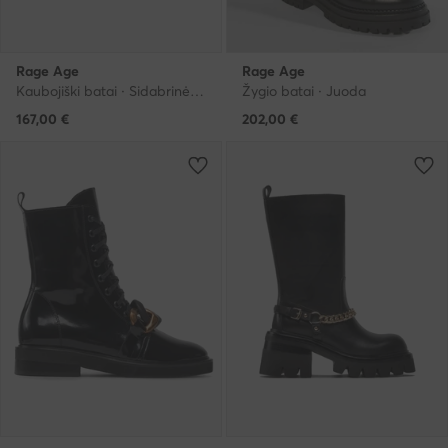
Rage Age
Rage Age
Kaubojiški batai · Sidabrinė · 6.5 cm
Žygio batai · Juoda
167,00
€
202,00
€