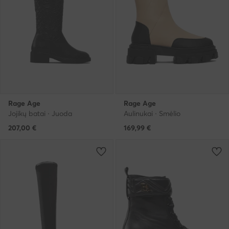
Rage Age
Rage Age
Jojikų batai · Juoda
Aulinukai · Smėlio
207,00
€
169,99
€