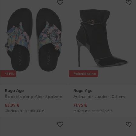
-51%
Palanki kaina
Rage Age
Rage Age
Šlepetės per pirštą · Spalvota
Aulinukai · Juoda · 10.5 cm
Dabartinė kaina
Dabartinė kaina
63,99
€
71,95
€
Mažiausia kaina
131,00 €
Mažiausia kaina
79,95 €