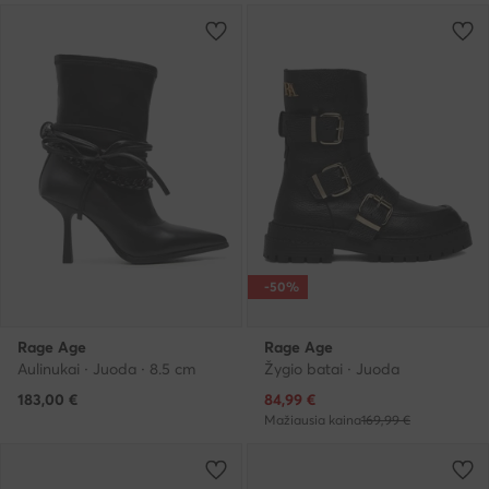
-50%
Rage Age
Rage Age
Aulinukai · Juoda · 8.5 cm
Žygio batai · Juoda
Dabartinė kaina
183,00
€
84,99
€
Mažiausia kaina
169,99 €