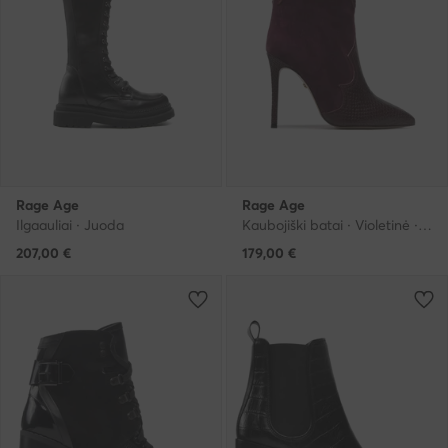
Rage Age
Rage Age
Ilgaauliai · Juoda
Kaubojiški batai · Violetinė · 10 cm
207,00
€
179,00
€