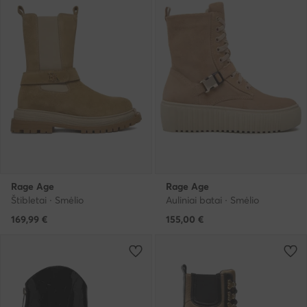
Rage Age
Rage Age
Štibletai · Smėlio
Auliniai batai · Smėlio
169,99
€
155,00
€