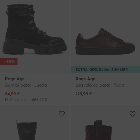
-50%
EXTRA -25% Kodas: SUMMER
Rage Age
Rage Age
Auliniai batai · Juoda
Laisvalaikio batai · Ruda
Dabartinė kaina
84,99
€
129,99
€
Mažiausia kaina
169,99 €