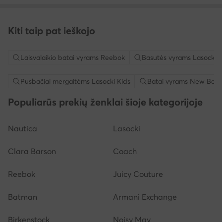
Kiti taip pat ieškojo
Laisvalaikio batai vyrams Reebok
Basutės vyrams Lasocki
Pusbačiai mergaitėms Lasocki Kids
Batai vyrams New Bala
Populiarūs prekių ženklai šioje kategorijoje
Nautica
Lasocki
Clara Barson
Coach
Reebok
Juicy Couture
Batman
Armani Exchange
Birkenstock
Noisy May