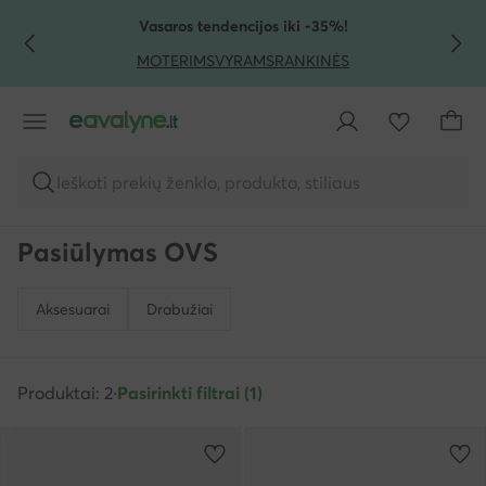
PEREITI PRIE PAGRINDINIO TURINIO
PEREITI Į PAIEŠKĄ
Vasaros tendencijos iki -35%!
MOTERIMS
VYRAMS
RANKINĖS
Ieškoti prekių ženklo, produkto, stiliaus
Pasiūlymas OVS
Aksesuarai
Drabužiai
Produktai: 2
·
Pasirinkti filtrai (1)