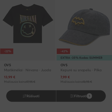
-22%
-42%
EXTRA -35% Kodas: SUMMER
OVS
OVS
Marškinėliai · Nirvana · Juoda
Kepurė su snapeliu · Pilka
Dabartinė kaina
Dabartinė kaina
13,99
€
7,99
€
Mažiausia kaina
17,95 €
Mažiausia kaina
13,95 €
Rūšiuoti
Filtruoti
1