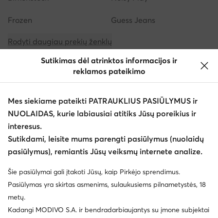
Frozen
Guess Jeans
Rodyti daugiau prekių ženklų
Sutikimas dėl atrinktos informacijos ir
reklamos pateikimo
Mes siekiame pateikti PATRAUKLIUS PASIŪLYMUS ir
NUOLAIDAS, kurie labiausiai atitiks Jūsų poreikius ir
Atsisiųsti programėlę
interesus.
Sutikdami, leisite mums parengti pasiūlymus (nuolaidų
pasiūlymus), remiantis Jūsų veiksmų internete analize.
Šie pasiūlymai gali įtakoti Jūsų, kaip Pirkėjo sprendimus.
Klientų aptarnavimas
Pasiūlymas yra skirtas asmenims, sulaukusiems pilnametystės, 18
metų.
Apie mus
Kadangi MODIVO S.A. ir bendradarbiaujantys su įmone subjektai