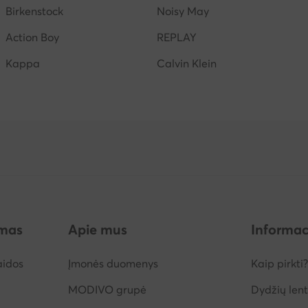
Birkenstock
Noisy May
Action Boy
REPLAY
Kappa
Calvin Klein
imas
Apie mus
Informac
aidos
Įmonės duomenys
Kaip pirkti?
MODIVO grupė
Dydžių lent