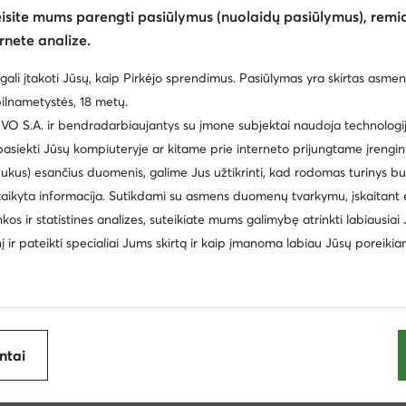
eisite mums parengti pasiūlymus (nuolaidų pasiūlymus), remia
rnete analize.
gali įtakoti Jūsų, kaip Pirkėjo sprendimus. Pasiūlymas yra skirtas asmen
ilnametystės, 18 metų.
 S.A. ir bendradarbiaujantys su įmone subjektai naudoja technologija
 pasiekti Jūsų kompiuteryje ar kitame prie interneto prijungtame įrengin
ukus) esančius duomenis, galime Jus užtikrinti, kad rodomas turinys b
taikyta informacija. Sutikdami su asmens duomenų tvarkymu, įskaitant 
cki
Batai vaikams Nike
Šlepetės vyrams
Reebok 
inkos ir statistines analizes, suteikiate mums galimybę atrinkti labiausiai
inį ir pateikti specialiai Jums skirtą ir kaip įmanoma labiau Jūsų poreikia
i laisvalaikio batai vyrams Aeronautica Militare
Žemi laisvalaik
Balance
Pusbačiai vyrams Lanetti
Batai vaikams Nelli Bl
spadrilės vyrams
Batai vaikams Geox
Šlepetės per piršt
ijoje
antai
Clara Barson
Coach