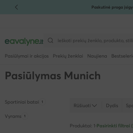
Paskutinė proga įsigy
PEREITI PRIE PAGRINDINIO TURINIO
PEREITI Į PAIEŠKĄ
Pasiūlymai ir akcijos
Prekių ženklai
Naujiena
Bestseleri
Pasiūlymas Munich
Sportiniai batai
Produktų skaičius:
1
Rūšiuoti
Dydis
Sp
Vyrams
Produktų skaičius:
1
Produktai: 1
·
Pasirinkti filtrai (