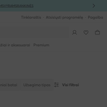
MS
VYRAMS
RANKINĖS
Tinklaraštis
Atsisiųsti programėlę
Pagalba
iai ir aksesuarai
Premium
niai batai
Užsegimo tipas
Visi filtrai