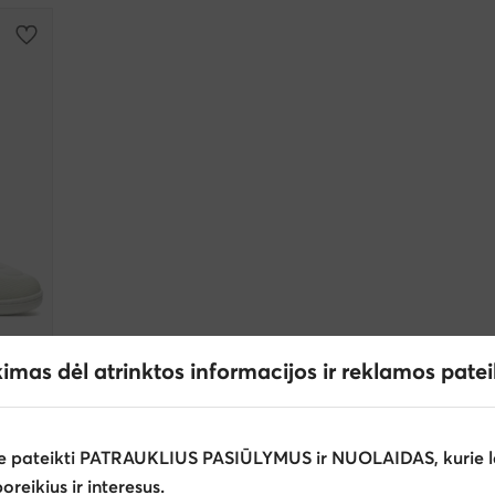
kimas dėl atrinktos informacijos ir reklamos pate
Futbolo batai · Rondo 07 4770007 · Balta
e pateikti PATRAUKLIUS PASIŪLYMUS ir NUOLAIDAS, kurie l
poreikius ir interesus.