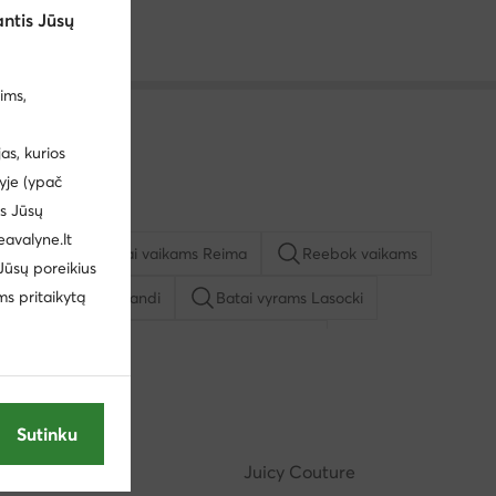
ntis Jūsų
ims,
s, kurios
yje (ypač
us Jūsų
eavalyne.lt
vyrams
Batai vaikams Reima
Reebok vaikams
 Jūsų poreikius
ms pritaikytą
io batai vyrams Sprandi
Batai vyrams Lasocki
u
Kasdieniai pusbačiai vyrams Lasocki
ą mergaitėms
Basutės vyrams
Batai vyrams adidas
Sutinku
Reebok
Juicy Couture