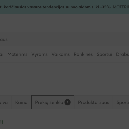
ti karščiausias vasaros tendencijas su nuolaidomis iki -35%
MOTERI
ai
Moterims
Vyrams
Vaikams
Rankinės
Sportui
Drabuž
alva
Kaina
Prekių ženklai
Produkto tipas
Sporti
1
1)