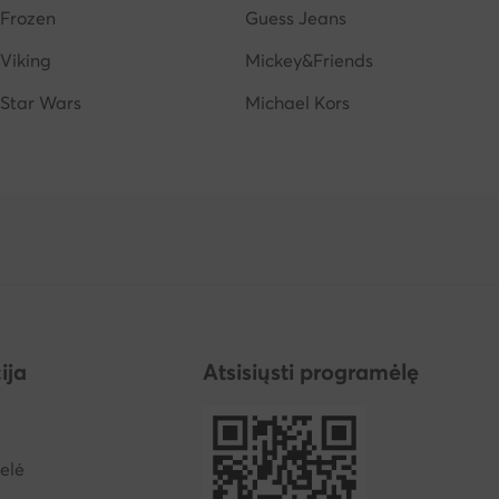
Frozen
Guess Jeans
Viking
Mickey&Friends
Star Wars
Michael Kors
ija
Atsisiųsti programėlę
elė