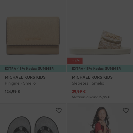
-16%
EXTRA -15% Kodas: SUMMER
EXTRA -15% Kodas: SUMMER
MICHAEL KORS KIDS
MICHAEL KORS KIDS
Piniginė · Smėlio
Šlepetės · Smėlio
Dabartinė kaina
124,99
€
29,99
€
Mažiausia kaina
35,99 €