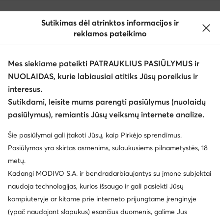
Sutikimas dėl atrinktos informacijos ir
reklamos pateikimo
Mes siekiame pateikti PATRAUKLIUS PASIŪLYMUS ir
NUOLAIDAS, kurie labiausiai atitiks Jūsų poreikius ir
interesus.
Keisti šalį: Lietuva (LT)
Sutikdami, leisite mums parengti pasiūlymus (nuolaidų
pasiūlymus), remiantis Jūsų veiksmų internete analize.
© eavalyne.lt 2026
Šie pasiūlymai gali įtakoti Jūsų, kaip Pirkėjo sprendimus.
Taisyklės
Pakeisti nustatymus
Privatumo politika
Pasiūlymas yra skirtas asmenims, sulaukusiems pilnametystės, 18
Duomenų apsauga
metų.
Kadangi MODIVO S.A. ir bendradarbiaujantys su įmone subjektai
naudoja technologijas, kurios išsaugo ir gali pasiekti Jūsų
kompiuteryje ar kitame prie interneto prijungtame įrenginyje
(ypač naudojant slapukus) esančius duomenis, galime Jus