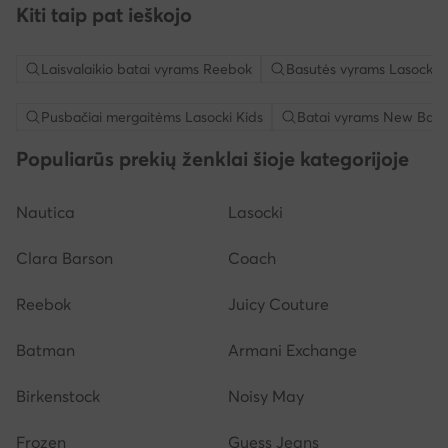
Kiti taip pat ieškojo
Laisvalaikio batai vyrams Reebok
Basutės vyrams Lasocki
Pusbačiai mergaitėms Lasocki Kids
Batai vyrams New Bala
Populiarūs prekių ženklai šioje kategorijoje
Nautica
Lasocki
Clara Barson
Coach
Reebok
Juicy Couture
Batman
Armani Exchange
Birkenstock
Noisy May
Frozen
Guess Jeans