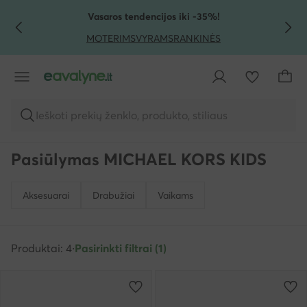
PEREITI PRIE PAGRINDINIO TURINIO
PEREITI Į PAIEŠKĄ
Vasaros tendencijos iki -35%!
MOTERIMS
VYRAMS
RANKINĖS
Ieškoti prekių ženklo, produkto, stiliaus
Pasiūlymas MICHAEL KORS KIDS
Aksesuarai
Drabužiai
Vaikams
Produktai: 4
·
Pasirinkti filtrai (1)