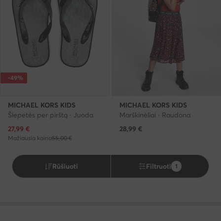
-49%
MICHAEL KORS KIDS
MICHAEL KORS KIDS
Šlepetės per pirštą · Juoda
Marškinėliai · Raudona
Dabartinė kaina
27,99
€
28,99
€
Mažiausia kaina
55,00 €
Rūšiuoti
Filtruoti
1