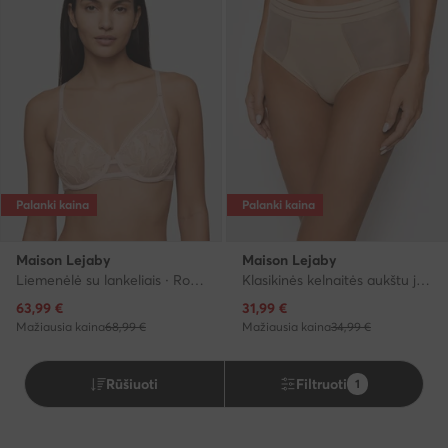
Palanki kaina
Palanki kaina
Maison Lejaby
Maison Lejaby
Liemenėlė su lankeliais · Rožinė
Klasikinės kelnaitės aukštu juosmeniu · Smėlio
Dabartinė kaina
Dabartinė kaina
63,99
€
31,99
€
Mažiausia kaina
68,99 €
Mažiausia kaina
34,99 €
Rūšiuoti
Filtruoti
1