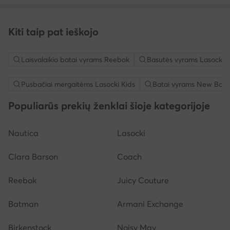
Kiti taip pat ieškojo
Laisvalaikio batai vyrams Reebok
Basutės vyrams Lasocki
Pusbačiai mergaitėms Lasocki Kids
Batai vyrams New Bala
Populiarūs prekių ženklai šioje kategorijoje
Nautica
Lasocki
Clara Barson
Coach
Reebok
Juicy Couture
Batman
Armani Exchange
Birkenstock
Noisy May