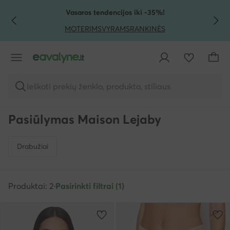
PEREITI PRIE PAGRINDINIO TURINIO
PEREITI Į PAIEŠKĄ
Vasaros tendencijos iki -35%!
MOTERIMS
VYRAMS
RANKINĖS
Ieškoti prekių ženklo, produkto, stiliaus
Pasiūlymas Maison Lejaby
Drabužiai
Produktai: 2
·
Pasirinkti filtrai (1)