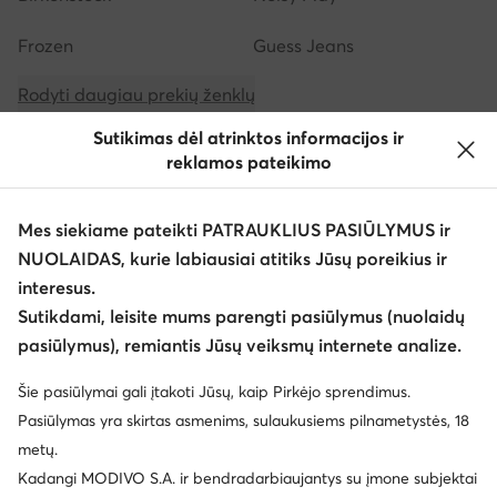
Frozen
Guess Jeans
Rodyti daugiau prekių ženklų
Sutikimas dėl atrinktos informacijos ir
reklamos pateikimo
Mes siekiame pateikti PATRAUKLIUS PASIŪLYMUS ir
NUOLAIDAS, kurie labiausiai atitiks Jūsų poreikius ir
Atsisiųsti programėlę
interesus.
Sutikdami, leisite mums parengti pasiūlymus (nuolaidų
pasiūlymus), remiantis Jūsų veiksmų internete analize.
Šie pasiūlymai gali įtakoti Jūsų, kaip Pirkėjo sprendimus.
Klientų aptarnavimas
Pasiūlymas yra skirtas asmenims, sulaukusiems pilnametystės, 18
metų.
Apie mus
Kadangi MODIVO S.A. ir bendradarbiaujantys su įmone subjektai