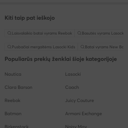
Kiti taip pat ieškojo
Laisvalaikio batai vyrams Reebok
Basutės vyrams Lasocki
Pusbačiai mergaitėms Lasocki Kids
Batai vyrams New Bala
Populiarūs prekių ženklai šioje kategorijoje
Nautica
Lasocki
Clara Barson
Coach
Reebok
Juicy Couture
Batman
Armani Exchange
Birkenstock
Noisy May