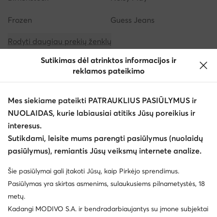
Frozen
Guess Jeans
Rodyti daugiau prekių ženklų
Sutikimas dėl atrinktos informacijos ir
reklamos pateikimo
Mes siekiame pateikti PATRAUKLIUS PASIŪLYMUS ir
NUOLAIDAS, kurie labiausiai atitiks Jūsų poreikius ir
Atsisiųsti programėlę
interesus.
Sutikdami, leisite mums parengti pasiūlymus (nuolaidų
pasiūlymus), remiantis Jūsų veiksmų internete analize.
Šie pasiūlymai gali įtakoti Jūsų, kaip Pirkėjo sprendimus.
Klientų aptarnavimas
Pasiūlymas yra skirtas asmenims, sulaukusiems pilnametystės, 18
metų.
Apie mus
Kadangi MODIVO S.A. ir bendradarbiaujantys su įmone subjektai