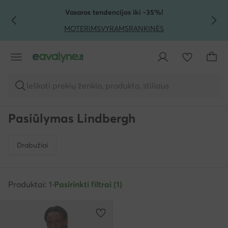
PEREITI PRIE PAGRINDINIO TURINIO
PEREITI Į PAIEŠKĄ
Vasaros tendencijos iki -35%!
MOTERIMS
VYRAMS
RANKINĖS
Ieškoti prekių ženklo, produkto, stiliaus
Pasiūlymas Lindbergh
Drabužiai
Produktai: 1
·
Pasirinkti filtrai (1)