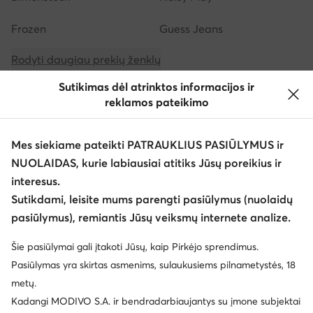
Frozen
Guess Jeans
Rodyti daugiau prekių ženklų
Sutikimas dėl atrinktos informacijos ir
reklamos pateikimo
Mes siekiame pateikti PATRAUKLIUS PASIŪLYMUS ir
NUOLAIDAS, kurie labiausiai atitiks Jūsų poreikius ir
Atsisiųsti programėlę
interesus.
Sutikdami, leisite mums parengti pasiūlymus (nuolaidų
pasiūlymus), remiantis Jūsų veiksmų internete analize.
Šie pasiūlymai gali įtakoti Jūsų, kaip Pirkėjo sprendimus.
Klientų aptarnavimas
Pasiūlymas yra skirtas asmenims, sulaukusiems pilnametystės, 18
metų.
Apie mus
Kadangi MODIVO S.A. ir bendradarbiaujantys su įmone subjektai