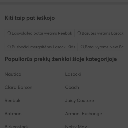
Kiti taip pat ieškojo
Laisvalaikio batai vyrams Reebok
Basutės vyrams Lasocki
Pusbačiai mergaitėms Lasocki Kids
Batai vyrams New Bala
Populiarūs prekių ženklai šioje kategorijoje
Nautica
Lasocki
Clara Barson
Coach
Reebok
Juicy Couture
Batman
Armani Exchange
Birkenstock
Noisy May