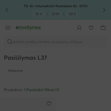
PEREITI PRIE PAGRINDINIO TURINIO
PEREITI Į PAIEŠKĄ
Tik iki vidurnakčio! Nuolaidos iki -35%!
10 V
:
23 M
:
01 S
Ieškoti prekių ženklo, produkto, stiliaus
Pasiūlymas L37
Moterims
Produktai: 1
·
Pasirinkti filtrai (1)