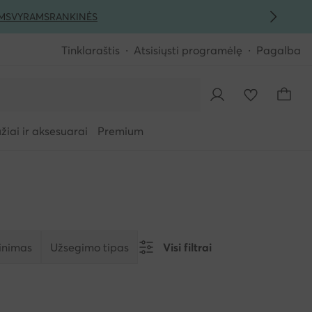
MS
VYRAMS
RANKINĖS
Tinklaraštis
Atsisiųsti programėlę
Pagalba
iai ir aksesuarai
Premium
tinimas
Užsegimo tipas
Visi filtrai