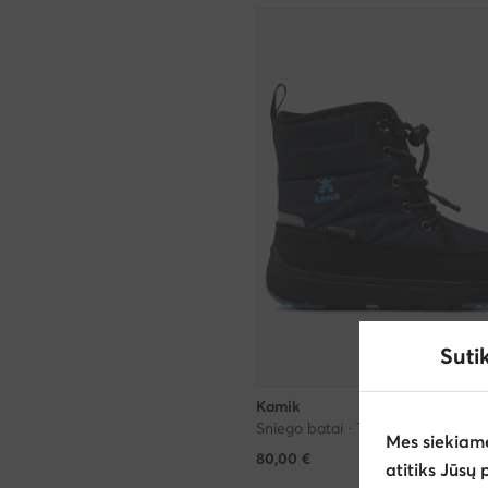
Suti
Kamik
Sniego batai · Tamsiai mėlyna
Mes siekiam
80,00
€
atitiks Jūsų 