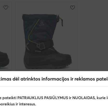
kimas dėl atrinktos informacijos ir reklamos pate
Kamik
Sniego batai · Tamsiai mėlyna
e pateikti PATRAUKLIUS PASIŪLYMUS ir NUOLAIDAS, kurie l
90,00
€
poreikius ir interesus.