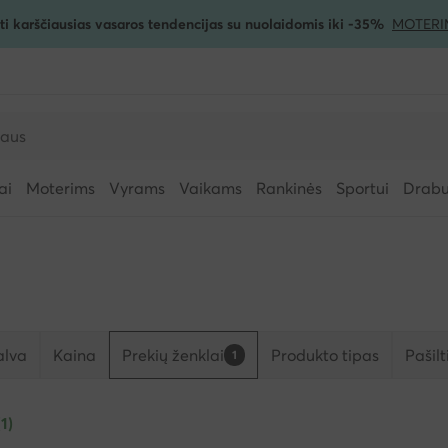
ti karščiausias vasaros tendencijas su nuolaidomis iki -35%
MOTERI
ai
Moterims
Vyrams
Vaikams
Rankinės
Sportui
Drabuž
alva
Kaina
Prekių ženklai
Produkto tipas
Pašil
1
(1)