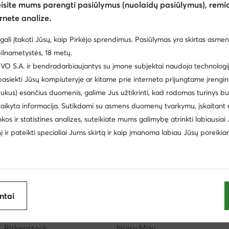
eisite mums parengti pasiūlymus (nuolaidų pasiūlymus), remia
rnete analize.
gali įtakoti Jūsų, kaip Pirkėjo sprendimus. Pasiūlymas yra skirtas asmen
ilnametystės, 18 metų.
 S.A. ir bendradarbiaujantys su įmone subjektai naudoja technologija
 pasiekti Jūsų kompiuteryje ar kitame prie interneto prijungtame įrengin
ukus) esančius duomenis, galime Jus užtikrinti, kad rodomas turinys b
taikyta informacija. Sutikdami su asmens duomenų tvarkymu, įskaitant 
cki
Batai vaikams Nike
Šlepetės vyrams
Reebok 
inkos ir statistines analizes, suteikiate mums galimybę atrinkti labiausiai
i laisvalaikio batai vyrams Aeronautica Militare
Žemi laisvalaik
inį ir pateikti specialiai Jums skirtą ir kaip įmanoma labiau Jūsų poreikia
Balance
Pusbačiai vyrams Lanetti
Batai vaikams Nelli Bl
spadrilės vyrams
Batai vaikams Geox
Šlepetės per piršt
ijoje
antai
Clara Barson
Coach
Birkenstock
Noisy May