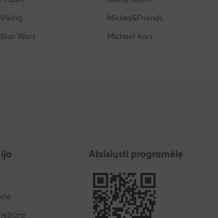
Viking
Mickey&Friends
Star Wars
Michael Kors
ija
Atsisiųsti programėlę
elė
iežiūra