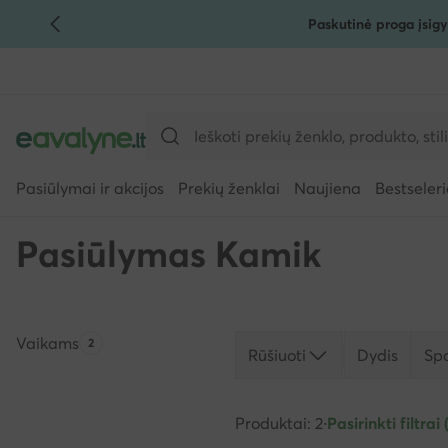
Paskutinė proga įsigy
PEREITI PRIE PAGRINDINIO TURINIO
PEREITI Į PAIEŠKĄ
Pasiūlymai ir akcijos
Prekių ženklai
Naujiena
Bestseleri
Pasiūlymas Kamik
Vaikams
Produktų skaičius:
2
Rūšiuoti
Dydis
Sp
Produktai: 2
·
Pasirinkti filtrai 