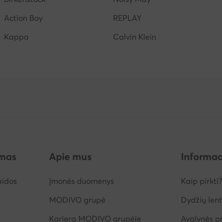
Action Boy
REPLAY
Kappa
Calvin Klein
imas
Apie mus
Informac
aidos
Įmonės duomenys
Kaip pirkti?
MODIVO grupė
Dydžių lent
Karjera MODIVO grupėje
Avalynės pr