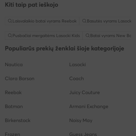
Kiti taip pat ieškojo
Laisvalaikio batai vyrams Reebok
Basutės vyrams Lasocki
Pusbačiai mergaitėms Lasocki Kids
Batai vyrams New Bala
Populiarūs prekių ženklai šioje kategorijoje
Nautica
Lasocki
Clara Barson
Coach
Reebok
Juicy Couture
Batman
Armani Exchange
Birkenstock
Noisy May
Frozen
Guess Jeans