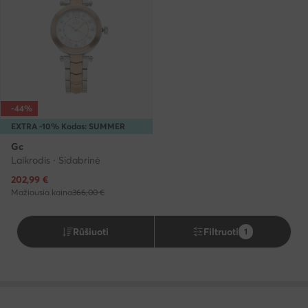
-44%
EXTRA -10% Kodas: SUMMER
Gc
Laikrodis · Sidabrinė
Dabartinė kaina
202,99
€
Mažiausia kaina
366,00 €
Rūšiuoti
Filtruoti
1