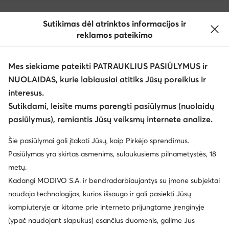
Sutikimas dėl atrinktos informacijos ir
reklamos pateikimo
Mes siekiame pateikti PATRAUKLIUS PASIŪLYMUS ir
NUOLAIDAS, kurie labiausiai atitiks Jūsų poreikius ir
interesus.
Keisti šalį: Lietuva (LT)
Sutikdami, leisite mums parengti pasiūlymus (nuolaidų
pasiūlymus), remiantis Jūsų veiksmų internete analize.
© eavalyne.lt 2026
Šie pasiūlymai gali įtakoti Jūsų, kaip Pirkėjo sprendimus.
Taisyklės
Pakeisti nustatymus
Privatumo politika
Pasiūlymas yra skirtas asmenims, sulaukusiems pilnametystės, 18
Duomenų apsauga
metų.
Kadangi MODIVO S.A. ir bendradarbiaujantys su įmone subjektai
naudoja technologijas, kurios išsaugo ir gali pasiekti Jūsų
kompiuteryje ar kitame prie interneto prijungtame įrenginyje
(ypač naudojant slapukus) esančius duomenis, galime Jus