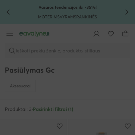
PEREITI PRIE PAGRINDINIO TURINIO
PEREITI Į PAIEŠKĄ
Vasaros tendencijos iki -35%!
MOTERIMS
VYRAMS
RANKINĖS
Ieškoti prekių ženklo, produkto, stiliaus
Pasiūlymas Gc
Aksesuarai
Produktai: 3
·
Pasirinkti filtrai (1)