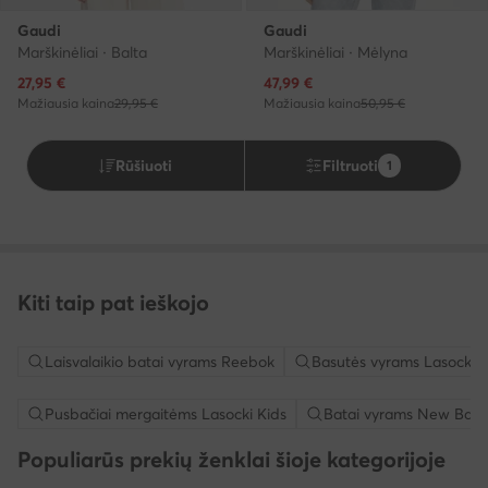
Gaudi
Gaudi
Marškinėliai · Balta
Marškinėliai · Mėlyna
Dabartinė kaina
Dabartinė kaina
27,95
€
47,99
€
Mažiausia kaina
29,95 €
Mažiausia kaina
50,95 €
Rūšiuoti
Filtruoti
1
Kiti taip pat ieškojo
Laisvalaikio batai vyrams Reebok
Basutės vyrams Lasocki
Pusbačiai mergaitėms Lasocki Kids
Batai vyrams New Bala
Populiarūs prekių ženklai šioje kategorijoje