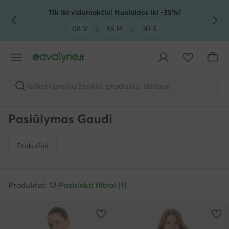
PEREITI PRIE PAGRINDINIO TURINIO
PEREITI Į PAIEŠKĄ
Tik iki vidurnakčio! Nuolaidos iki -35%!
08 V
:
55 M
:
29 S
Ieškoti prekių ženklo, produkto, stiliaus
Pasiūlymas Gaudi
Drabužiai
Produktai: 12
·
Pasirinkti filtrai (1)