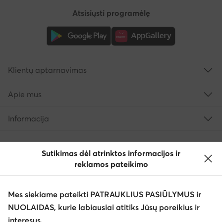
Atsisiųsti programėlę
Klientų aptarnavimas
Apie mus
Informacija
Sutikimas dėl atrinktos informacijos ir
reklamos pateikimo
Mes siekiame pateikti PATRAUKLIUS PASIŪLYMUS ir
NUOLAIDAS, kurie labiausiai atitiks Jūsų poreikius ir
interesus.