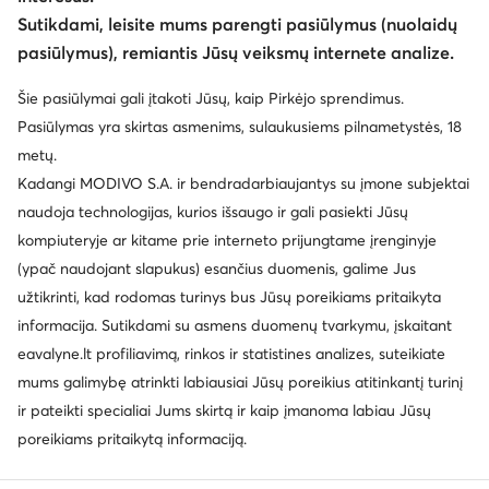
Keisti šalį: Lietuva (LT)
Sutikdami, leisite mums parengti pasiūlymus (nuolaidų
pasiūlymus), remiantis Jūsų veiksmų internete analize.
© eavalyne.lt 2026
Šie pasiūlymai gali įtakoti Jūsų, kaip Pirkėjo sprendimus.
Taisyklės
Pakeisti nustatymus
Privatumo politika
Pasiūlymas yra skirtas asmenims, sulaukusiems pilnametystės, 18
Duomenų apsauga
metų.
Kadangi MODIVO S.A. ir bendradarbiaujantys su įmone subjektai
naudoja technologijas, kurios išsaugo ir gali pasiekti Jūsų
kompiuteryje ar kitame prie interneto prijungtame įrenginyje
(ypač naudojant slapukus) esančius duomenis, galime Jus
užtikrinti, kad rodomas turinys bus Jūsų poreikiams pritaikyta
informacija. Sutikdami su asmens duomenų tvarkymu, įskaitant
eavalyne.lt profiliavimą, rinkos ir statistines analizes, suteikiate
mums galimybę atrinkti labiausiai Jūsų poreikius atitinkantį turinį
ir pateikti specialiai Jums skirtą ir kaip įmanoma labiau Jūsų
poreikiams pritaikytą informaciją.