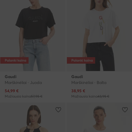
Palanki kaina
Palanki kaina
Gaudi
Gaudi
Marškinėliai · Juoda
Marškinėliai · Balta
Dabartinė kaina
Dabartinė kaina
54,99
€
38,95
€
Mažiausia kaina
57,95 €
Mažiausia kaina
43,95 €