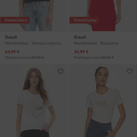
Palanki kaina
Palanki kaina
Gaudi
Gaudi
Marškinėliai · Tamsiai mėlyna
Marškinėliai · Raudona
Dabartinė kaina
Dabartinė kaina
54,99
€
36,99
€
Mažiausia kaina
57,95 €
Mažiausia kaina
40,99 €