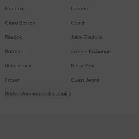
Nautica
Lasocki
Clara Barson
Coach
Reebok
Juicy Couture
Batman
Armani Exchange
Birkenstock
Noisy May
Frozen
Guess Jeans
Rodyti daugiau prekių ženklų