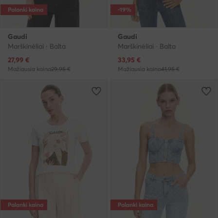
Palanki kaina
-19%
Gaudi
Gaudi
Marškinėliai · Balta
Marškinėliai · Balta
Dabartinė kaina
Dabartinė kaina
27,99
€
33,95
€
Mažiausia kaina
29,95 €
Mažiausia kaina
41,95 €
Palanki kaina
Palanki kaina