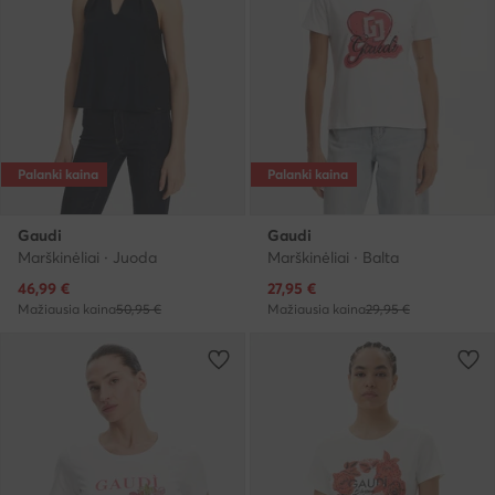
Palanki kaina
Palanki kaina
Gaudi
Gaudi
Marškinėliai · Juoda
Marškinėliai · Balta
Dabartinė kaina
Dabartinė kaina
46,99
€
27,95
€
Mažiausia kaina
50,95 €
Mažiausia kaina
29,95 €