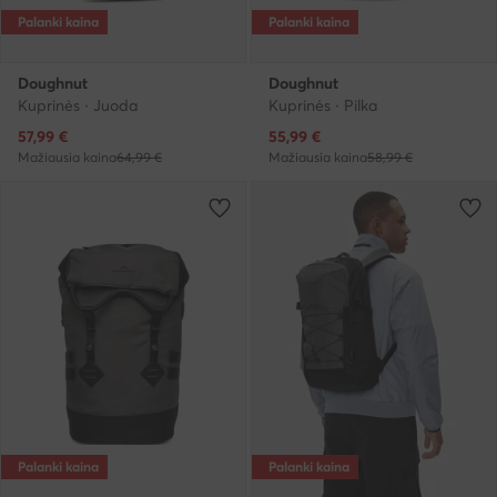
Palanki kaina
Palanki kaina
Doughnut
Doughnut
Kuprinės · Juoda
Kuprinės · Pilka
Dabartinė kaina
Dabartinė kaina
57,99
€
55,99
€
Mažiausia kaina
64,99 €
Mažiausia kaina
58,99 €
Palanki kaina
Palanki kaina