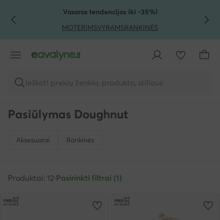
PEREITI PRIE PAGRINDINIO TURINIO
PEREITI Į PAIEŠKĄ
Vasaros tendencijos iki -35%!
MOTERIMS
VYRAMS
RANKINĖS
Ieškoti prekių ženklo, produkto, stiliaus
Pasiūlymas Doughnut
Aksesuarai
Rankinės
Produktai: 12
·
Pasirinkti filtrai (1)