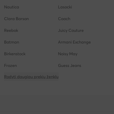
Nautica
Lasocki
Clara Barson
Coach
Reebok
Juicy Couture
Batman
Armani Exchange
Birkenstock
Noisy May
Frozen
Guess Jeans
Rodyti daugiau prekių ženklų