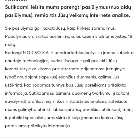
Keisti šalį: Lietuva (LT)
Sutikdami, leisite mums parengti pasiūlymus (nuolaidų
pasiūlymus), remiantis Jūsų veiksmų internete analize.
© eavalyne.lt 2026
Šie pasiūlymai gali įtakoti Jūsų, kaip Pirkėjo sprendimus.
Taisyklės
Pakeisti nustatymus
Privatumo politika
Pasiūlymas yra skirtas asmenims, sulaukusiems pilnametystės, 18
Duomenų apsauga
metų.
Kadangi MODIVO S.A. ir bendradarbiaujantys su įmone subjektai
naudoja technologijas, kurios išsaugo ir gali pasiekti Jūsų
kompiuteryje ar kitame prie interneto prijungtame įrenginyje
(ypač naudojant slapukus) esančius duomenis, galime Jus
užtikrinti, kad rodomas turinys bus Jūsų poreikiams pritaikyta
informacija. Sutikdami su asmens duomenų tvarkymu, įskaitant
eavalyne.lt profiliavimą, rinkos ir statistines analizes, suteikiate
mums galimybę atrinkti labiausiai Jūsų poreikius atitinkantį turinį
ir pateikti specialiai Jums skirtą ir kaip įmanoma labiau Jūsų
poreikiams pritaikytą informaciją.