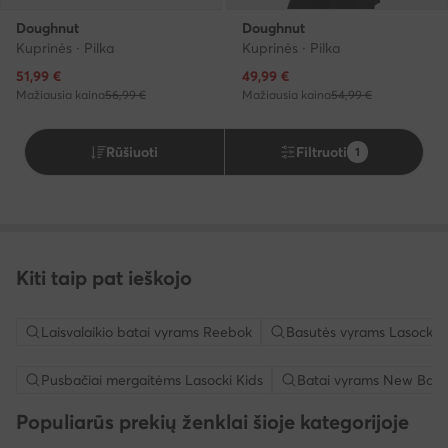
Doughnut
Doughnut
Kuprinės · Pilka
Kuprinės · Pilka
Dabartinė kaina
Dabartinė kaina
51,99
€
49,99
€
Mažiausia kaina
56,99 €
Mažiausia kaina
54,99 €
Rūšiuoti
Filtruoti
1
Kiti taip pat ieškojo
Laisvalaikio batai vyrams Reebok
Basutės vyrams Lasocki
Pusbačiai mergaitėms Lasocki Kids
Batai vyrams New Bala
Populiarūs prekių ženklai šioje kategorijoje