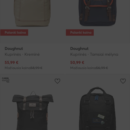
Palanki kaina
Palanki kaina
Doughnut
Doughnut
Kuprinės · Kreminė
Kuprinės · Tamsiai mėlyna
Dabartinė kaina
Dabartinė kaina
55,99
€
50,99
€
Mažiausia kaina
58,99 €
Mažiausia kaina
56,99 €