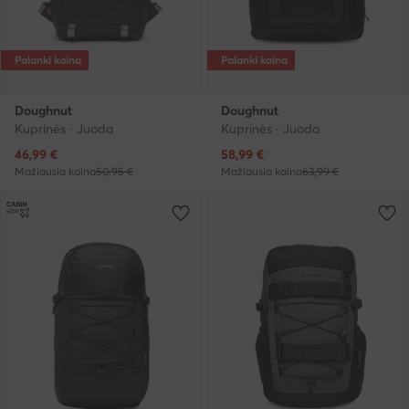
Palanki kaina
Palanki kaina
Doughnut
Doughnut
Kuprinės · Juoda
Kuprinės · Juoda
Dabartinė kaina
Dabartinė kaina
46,99
€
58,99
€
Mažiausia kaina
50,95 €
Mažiausia kaina
63,99 €