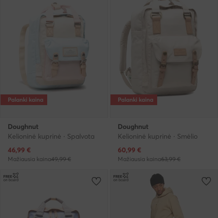
Palanki kaina
Palanki kaina
Doughnut
Doughnut
Kelioninė kuprinė · Spalvota
Kelioninė kuprinė · Smėlio
Dabartinė kaina
Dabartinė kaina
46,99
€
60,99
€
Mažiausia kaina
49,99 €
Mažiausia kaina
63,99 €