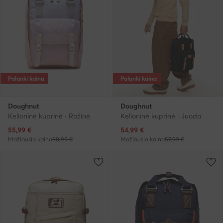
Palanki kaina
Palanki kaina
Doughnut
Doughnut
Kelioninė kuprinė · Rožinė
Kelioninė kuprinė · Juoda
Dabartinė kaina
Dabartinė kaina
55,99
€
54,99
€
Mažiausia kaina
58,99 €
Mažiausia kaina
57,99 €