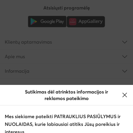
Atsisiųsti programėlę
Klientų aptarnavimas
Apie mus
Informacija
Sutikimas dėl atrinktos informacijos ir
reklamos pateikimo
Mes siekiame pateikti PATRAUKLIUS PASIŪLYMUS ir
NUOLAIDAS, kurie labiausiai atitiks Jūsų poreikius ir
interesus.