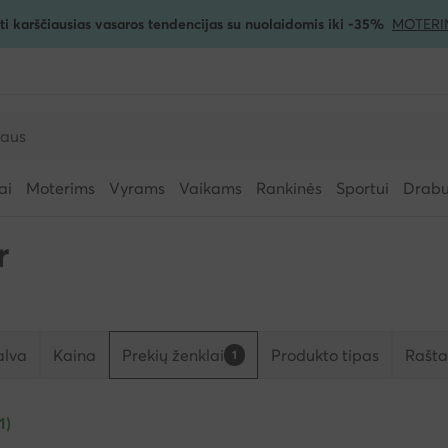
ti karščiausias vasaros tendencijas su nuolaidomis iki -35%
MOTERI
ai
Moterims
Vyrams
Vaikams
Rankinės
Sportui
Drabuž
r
alva
Kaina
Prekių ženklai
Produkto tipas
Rašta
1
1)