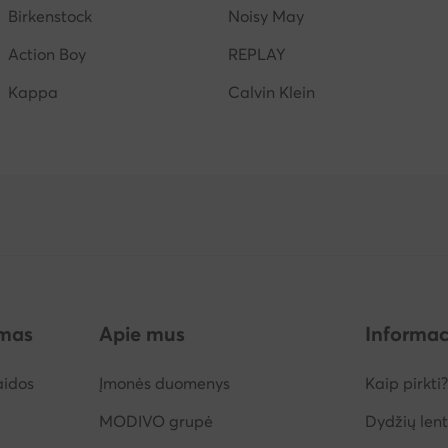
Birkenstock
Noisy May
Action Boy
REPLAY
Kappa
Calvin Klein
imas
Apie mus
Informac
aidos
Įmonės duomenys
Kaip pirkti?
MODIVO grupė
Dydžių lent