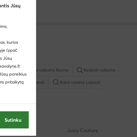
ntis Jūsų
ims,
s, kurios
yje (ypač
us Jūsų
eavalyne.lt
vyrams
Batai vaikams Reima
Reebok vaikams
 Jūsų poreikius
ms pritaikytą
io batai vyrams Sprandi
Batai vyrams Lasocki
u
Kasdieniai pusbačiai vyrams Lasocki
ą mergaitėms
Basutės vyrams
Batai vyrams adidas
Sutinku
Reebok
Juicy Couture