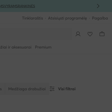
MS
VYRAMS
RANKINĖS
Tinklaraštis
Atsisiųsti programėlę
Pagalba
iai ir aksesuarai
Premium
s
Medžiaga drabužiai
Visi filtrai