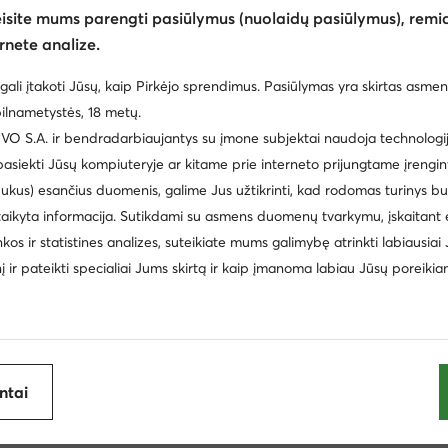
eisite mums parengti pasiūlymus (nuolaidų pasiūlymus), remia
rnete analize.
gali įtakoti Jūsų, kaip Pirkėjo sprendimus. Pasiūlymas yra skirtas asmen
ilnametystės, 18 metų.
 S.A. ir bendradarbiaujantys su įmone subjektai naudoja technologija
 pasiekti Jūsų kompiuteryje ar kitame prie interneto prijungtame įrengin
ukus) esančius duomenis, galime Jus užtikrinti, kad rodomas turinys b
taikyta informacija. Sutikdami su asmens duomenų tvarkymu, įskaitant 
cki
Batai vaikams Nike
Šlepetės vyrams
Reebok 
inkos ir statistines analizes, suteikiate mums galimybę atrinkti labiausiai
inį ir pateikti specialiai Jums skirtą ir kaip įmanoma labiau Jūsų poreikia
i laisvalaikio batai vyrams Aeronautica Militare
Žemi laisvalaik
Balance
Pusbačiai vyrams Lanetti
Batai vaikams Nelli Bl
spadrilės vyrams
Batai vaikams Geox
Šlepetės per piršt
ijoje
antai
Clara Barson
Coach