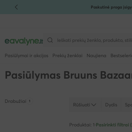
Paskutinė proga įsigy
PEREITI PRIE PAGRINDINIO TURINIO
PEREITI Į PAIEŠKĄ
Pasiūlymai ir akcijos
Prekių ženklai
Naujiena
Bestseleri
Pasiūlymas Bruuns Bazaa
Drabužiai
Produktų skaičius:
1
Rūšiuoti
Dydis
Sp
Produktai: 1
·
Pasirinkti filtrai (