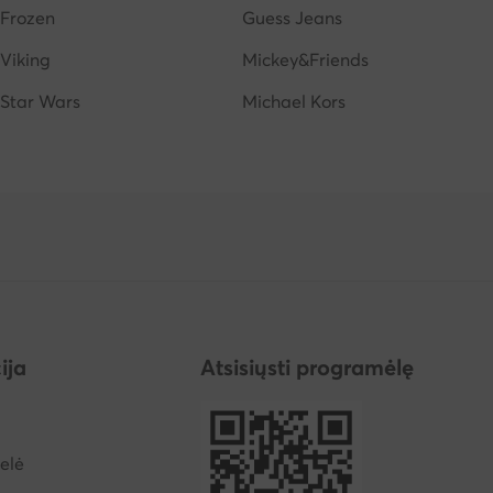
Frozen
Guess Jeans
Viking
Mickey&Friends
Star Wars
Michael Kors
ija
Atsisiųsti programėlę
elė