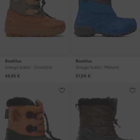
Boatilus
Boatilus
Sniego batai · Oranžinė
Sniego batai · Mėlyna
49,95
€
57,00
€