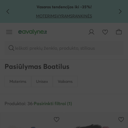
PEREITI PRIE PAGRINDINIO TURINIO
PEREITI Į PAIEŠKĄ
Vasaros tendencijos iki -35%!
MOTERIMS
VYRAMS
RANKINĖS
Ieškoti prekių ženklo, produkto, stiliaus
Pasiūlymas Boatilus
Moterims
Unisex
Vaikams
Produktai: 36
·
Pasirinkti filtrai (1)