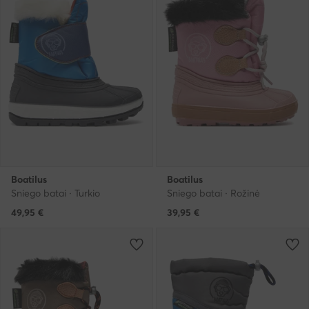
Boatilus
Boatilus
Sniego batai · Turkio
Sniego batai · Rožinė
49,95
€
39,95
€