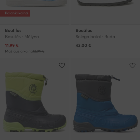
Palanki kaina
Boatilus
Boatilus
Basutės · Mėlyna
Sniego batai · Ruda
Dabartinė kaina
11,99
€
43,00
€
Mažiausia kaina
13,99 €