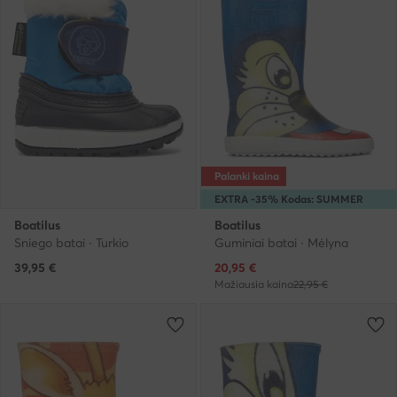
Palanki kaina
EXTRA -35% Kodas: SUMMER
Boatilus
Boatilus
Sniego batai · Turkio
Guminiai batai · Mėlyna
Dabartinė kaina
39,95
€
20,95
€
Mažiausia kaina
22,95 €