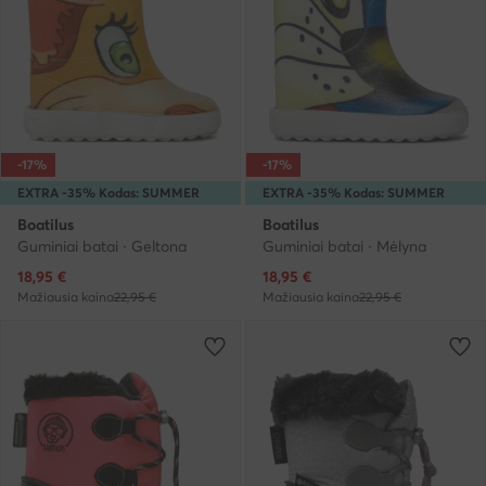
-17%
-17%
EXTRA -35% Kodas: SUMMER
EXTRA -35% Kodas: SUMMER
Boatilus
Boatilus
Guminiai batai · Geltona
Guminiai batai · Mėlyna
Dabartinė kaina
Dabartinė kaina
18,95
€
18,95
€
Mažiausia kaina
22,95 €
Mažiausia kaina
22,95 €