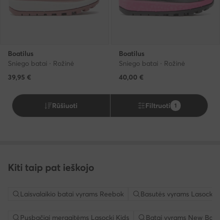
Boatilus
Boatilus
Sniego batai · Rožinė
Sniego batai · Rožinė
39,95
€
40,00
€
Rūšiuoti
Filtruoti
1
Kiti taip pat ieškojo
Laisvalaikio batai vyrams Reebok
Basutės vyrams Lasocki
Pusbačiai mergaitėms Lasocki Kids
Batai vyrams New Bala