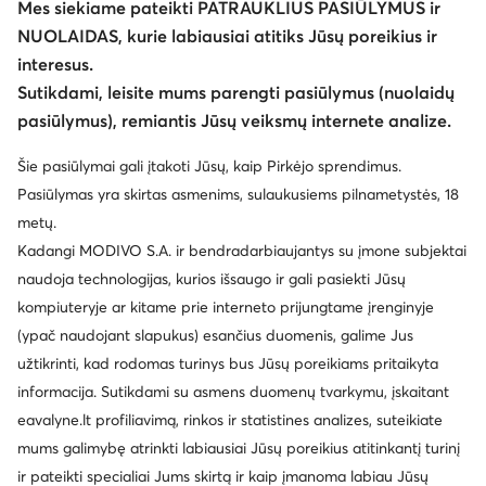
Mes siekiame pateikti PATRAUKLIUS PASIŪLYMUS ir
NUOLAIDAS, kurie labiausiai atitiks Jūsų poreikius ir
interesus.
Keisti šalį: Lietuva (LT)
Sutikdami, leisite mums parengti pasiūlymus (nuolaidų
pasiūlymus), remiantis Jūsų veiksmų internete analize.
© eavalyne.lt 2026
Šie pasiūlymai gali įtakoti Jūsų, kaip Pirkėjo sprendimus.
Taisyklės
Pakeisti nustatymus
Privatumo politika
Pasiūlymas yra skirtas asmenims, sulaukusiems pilnametystės, 18
Duomenų apsauga
metų.
Kadangi MODIVO S.A. ir bendradarbiaujantys su įmone subjektai
naudoja technologijas, kurios išsaugo ir gali pasiekti Jūsų
kompiuteryje ar kitame prie interneto prijungtame įrenginyje
(ypač naudojant slapukus) esančius duomenis, galime Jus
užtikrinti, kad rodomas turinys bus Jūsų poreikiams pritaikyta
informacija. Sutikdami su asmens duomenų tvarkymu, įskaitant
eavalyne.lt profiliavimą, rinkos ir statistines analizes, suteikiate
mums galimybę atrinkti labiausiai Jūsų poreikius atitinkantį turinį
ir pateikti specialiai Jums skirtą ir kaip įmanoma labiau Jūsų