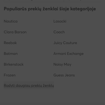
Populiarūs prekių ženklai šioje kategorijoje
Nautica
Lasocki
Clara Barson
Coach
Reebok
Juicy Couture
Batman
Armani Exchange
Birkenstock
Noisy May
Frozen
Guess Jeans
Rodyti daugiau prekių ženklų