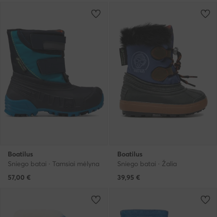
Boatilus
Boatilus
Sniego batai · Tamsiai mėlyna
Sniego batai · Žalia
57,00
€
39,95
€