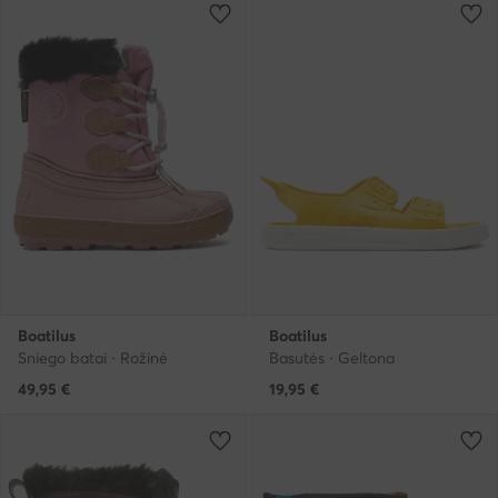
Boatilus
Boatilus
Sniego batai · Rožinė
Basutės · Geltona
49,95
€
19,95
€