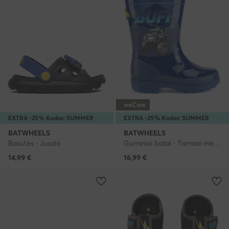
weCare
EXTRA -25% Kodas: SUMMER
EXTRA -25% Kodas: SUMMER
BATWHEELS
BATWHEELS
Basutės · Juoda
Guminiai batai · Tamsiai mėlyna
14,99
€
16,99
€