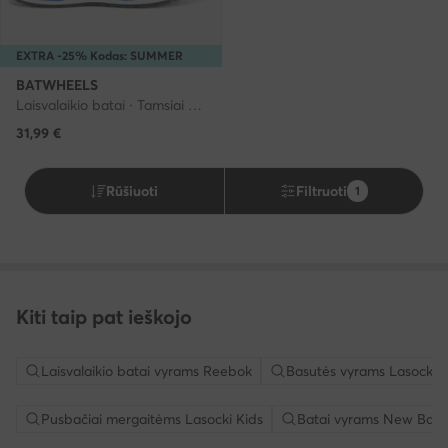
EXTRA -25% Kodas: SUMMER
BATWHEELS
Laisvalaikio batai · Tamsiai mėlyna
31,99
€
Rūšiuoti
Filtruoti
1
Kiti taip pat ieškojo
Laisvalaikio batai vyrams Reebok
Basutės vyrams Lasocki
Pusbačiai mergaitėms Lasocki Kids
Batai vyrams New Bala