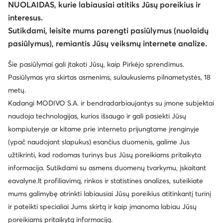
NUOLAIDAS, kurie labiausiai atitiks Jūsų poreikius ir
interesus.
Keisti šalį: Lietuva (LT)
Sutikdami, leisite mums parengti pasiūlymus (nuolaidų
pasiūlymus), remiantis Jūsų veiksmų internete analize.
© eavalyne.lt 2026
Šie pasiūlymai gali įtakoti Jūsų, kaip Pirkėjo sprendimus.
Taisyklės
Pakeisti nustatymus
Privatumo politika
Pasiūlymas yra skirtas asmenims, sulaukusiems pilnametystės, 18
Duomenų apsauga
metų.
Kadangi MODIVO S.A. ir bendradarbiaujantys su įmone subjektai
naudoja technologijas, kurios išsaugo ir gali pasiekti Jūsų
kompiuteryje ar kitame prie interneto prijungtame įrenginyje
(ypač naudojant slapukus) esančius duomenis, galime Jus
užtikrinti, kad rodomas turinys bus Jūsų poreikiams pritaikyta
informacija. Sutikdami su asmens duomenų tvarkymu, įskaitant
eavalyne.lt profiliavimą, rinkos ir statistines analizes, suteikiate
mums galimybę atrinkti labiausiai Jūsų poreikius atitinkantį turinį
ir pateikti specialiai Jums skirtą ir kaip įmanoma labiau Jūsų
poreikiams pritaikytą informaciją.