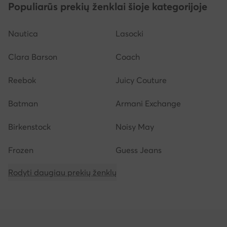
Populiarūs prekių ženklai šioje kategorijoje
Nautica
Lasocki
Clara Barson
Coach
Reebok
Juicy Couture
Batman
Armani Exchange
Birkenstock
Noisy May
Frozen
Guess Jeans
Rodyti daugiau prekių ženklų