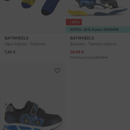
-30%
EXTRA -25% Kodas: SUMMER
BATWHEELS
BATWHEELS
Ilgos kojinės · Geltona
Basutės · Tamsiai mėlyna
Dabartinė kaina
7,49
€
20,99
€
Mažiausia kaina
29,99 €