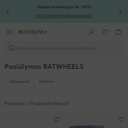
PEREITI PRIE PAGRINDINIO TURINIO
PEREITI Į PAIEŠKĄ
Vasaros tendencijos iki -35%!
MOTERIMS
VYRAMS
RANKINĖS
Ieškoti prekių ženklo, produkto, stiliaus
Pasiūlymas BATWHEELS
Aksesuarai
Vaikams
Produktai: 7
·
Pasirinkti filtrai (1)