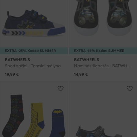
EXTRA -25% Kodas: SUMMER
EXTRA -15% Kodas: SUMMER
BATWHEELS
BATWHEELS
Sportbačiai · Tamsiai mėlyna
Naminės šlepetės · BATWHEELS · Juoda
19,99
€
14,99
€