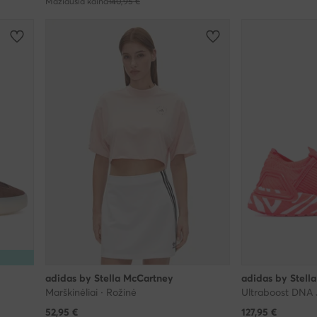
Mažiausia kaina
140,95 €
adidas by Stella McCartney
adidas by Stell
Marškinėliai · Rožinė
Ultraboost DNA 
52,95
€
127,95
€