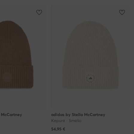
a McCartney
adidas by Stella McCartney
Kepurė · Smėlio
54,95
€