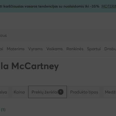
ti karščiausias vasaros tendencijas su nuolaidomis iki -35%
MOTERI
ai
Moterims
Vyrams
Vaikams
Rankinės
Sportui
Drabuž
lla McCartney
alva
Kaina
Prekių ženklai
Produkto tipas
Medži
1
 (1)