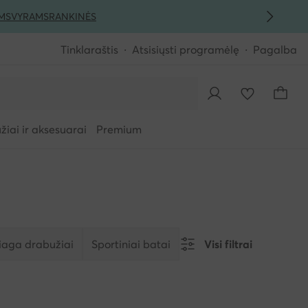
MS
VYRAMS
RANKINĖS
Tinklaraštis
Atsisiųsti programėlę
Pagalba
iai ir aksesuarai
Premium
aga drabužiai
Sportiniai batai
Visi filtrai