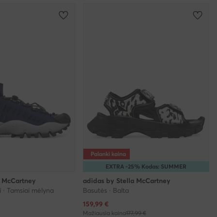
Palanki kaina
EXTRA -25% Kodas: SUMMER
a McCartney
adidas by Stella McCartney
i · Tamsiai mėlyna
Basutės · Balta
Dabartinė kaina
159,99
€
Mažiausia kaina
177,99 €