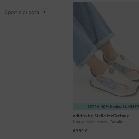
Sportiniai batai
Produktų skaičius:
11
EXTRA -10% Kodas: SUMME
adidas by Stella McCartney
Laisvalaikio batai · Smėlio
69,99
€