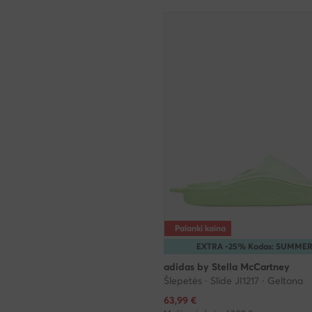
Palanki kaina
EXTRA -25% Kodas: SUMME
adidas by Stella McCartney
Šlepetės · Slide JI1217 · Geltona
Dabartinė kaina
63,99
€