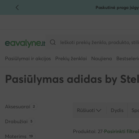
Paskutinė proga įsigy
PEREITI PRIE PAGRINDINIO TURINIO
PEREITI Į PAIEŠKĄ
Pasiūlymai ir akcijos
Prekių ženklai
Naujiena
Bestseleri
Pasiūlymas adidas by Ste
Aksesuarai
Produktų skaičius:
2
Rūšiuoti
Dydis
Sp
Drabužiai
Produktų skaičius:
5
Produktai: 27
·
Pasirinkti filtrai
Moterims
Produktų skaičius:
19