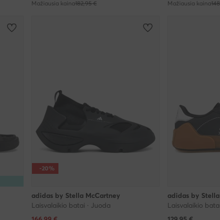
Mažiausia kaina
182,95 €
Mažiausia kaina
148
-20%
adidas by Stella McCartney
adidas by Stell
Laisvalaikio batai · Juoda
Laisvalaikio bata
Dabartinė kaina
166,99
€
129,95
€