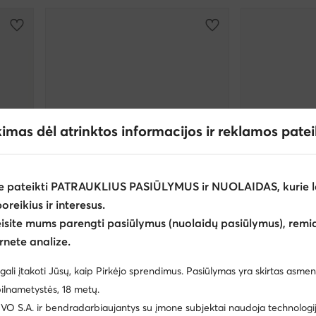
kimas dėl atrinktos informacijos ir reklamos pate
e pateikti PATRAUKLIUS PASIŪLYMUS ir NUOLAIDAS, kurie l
poreikius ir interesus.
eisite mums parengti pasiūlymus (nuolaidų pasiūlymus), remia
Palanki kaina
-17%
rnete analize.
adidas by Stella McCartney
adidas by Stell
gali įtakoti Jūsų, kaip Pirkėjo sprendimus. Pasiūlymas yra skirtas asmen
Sportswear 2000 JH8764 · Batai į sporto salę
Laisvalaikio bata
ilnametystės, 18 metų.
Dabartinė kaina
Dabartinė kaina
126,99
€
119,99
€
 S.A. ir bendradarbiaujantys su įmone subjektai naudoja technologija
Mažiausia kaina
141,95 €
Mažiausia kaina
145