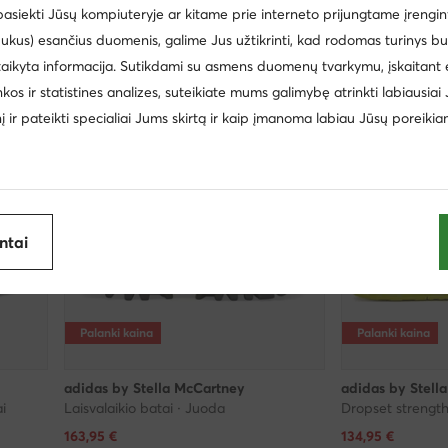
 pasiekti Jūsų kompiuteryje ar kitame prie interneto prijungtame įrengin
ukus) esančius duomenis, galime Jus užtikrinti, kad rodomas turinys b
taikyta informacija. Sutikdami su asmens duomenų tvarkymu, įskaitant 
inkos ir statistines analizes, suteikiate mums galimybę atrinkti labiausiai
inį ir pateikti specialiai Jums skirtą ir kaip įmanoma labiau Jūsų poreikia
antai
Palanki kaina
Palanki kaina
adidas by Stella McCartney
adidas by Stell
i
Laisvalaikio batai · Juoda
Dabartinė kaina
Dabartinė kaina
163,95
€
134,95
€