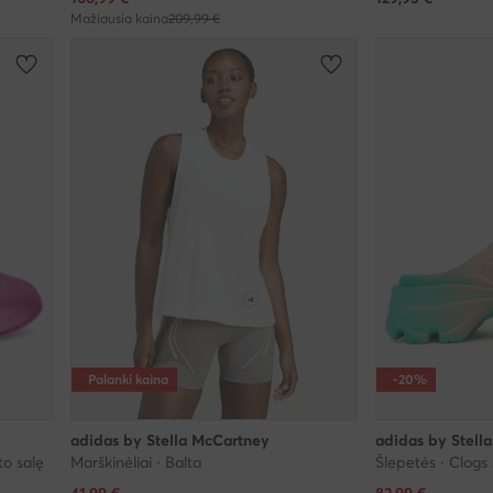
Mažiausia kaina
209,99 €
Palanki kaina
-20%
adidas by Stella McCartney
adidas by Stell
to salę
Marškinėliai · Balta
Šlepetės · Clogs
Dabartinė kaina
Dabartinė kaina
41,99
€
82,99
€