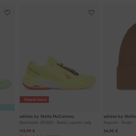
Palanki kaina
R
adidas by Stella McCartney
adidas by Stell
Barricade JR3283 · Batai į sporto salę
Kepurė · Ruda
Dabartinė kaina
119,99
€
54,95
€