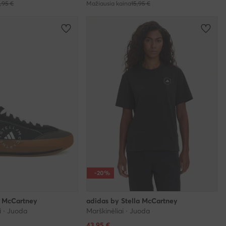
,95 €
Mažiausia kaina
15,95 €
-20%
a McCartney
adidas by Stella McCartney
i · Juoda
Marškinėliai · Juoda
Dabartinė kaina
43,95
€