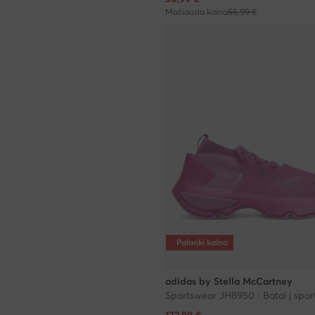
Mažiausia kaina
55,99 €
Palanki kaina
adidas by Stella McCartney
Sportswear JH8950 · Batai į spor
Dabartinė kaina
172,99
€