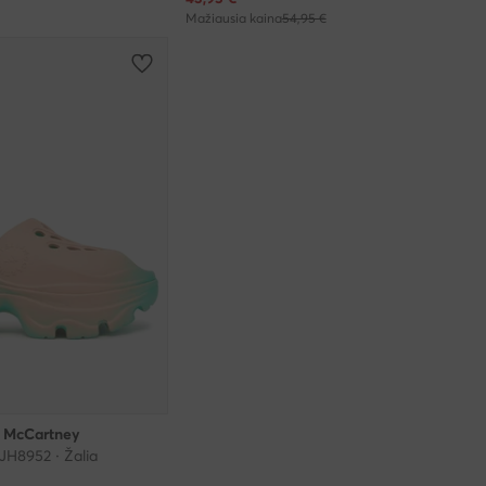
Mažiausia kaina
54,95 €
a McCartney
 JH8952 · Žalia