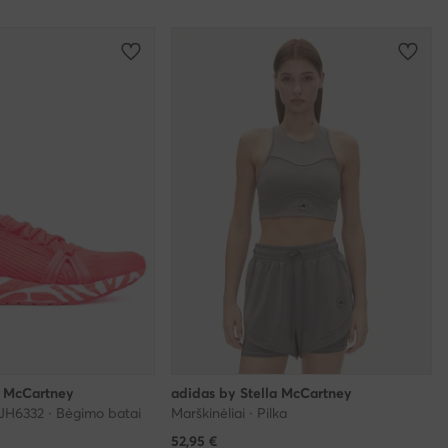
a McCartney
adidas by Stella McCartney
JH6332 · Bėgimo batai
Marškinėliai · Pilka
52,95
€