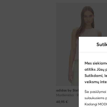
Suti
Mes siekiam
atitiks Jūsų 
Sutikdami, l
veiksmų inte
adidas by Stella McCartney
Šie pasiūlymai 
Marškinėliai · Rožinė
sulaukusiems p
40,95
€
Kadangi MODIVO