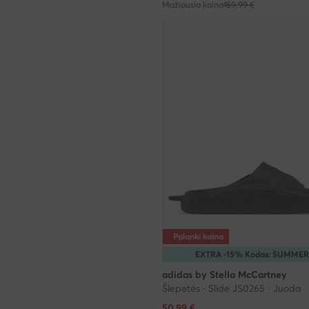
Mažiausia kaina
159,99 €
Palanki kaina
EXTRA -15% Kodas: SUMMER
adidas by Stella McCartney
Šlepetės · Slide JS0265 · Juoda
Dabartinė kaina
50,99
€