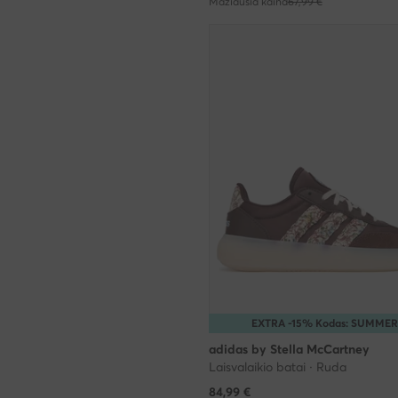
Mažiausia kaina
67,99 €
EXTRA -15% Kodas: SUMMER
adidas by Stella McCartney
Laisvalaikio batai · Ruda
84,99
€