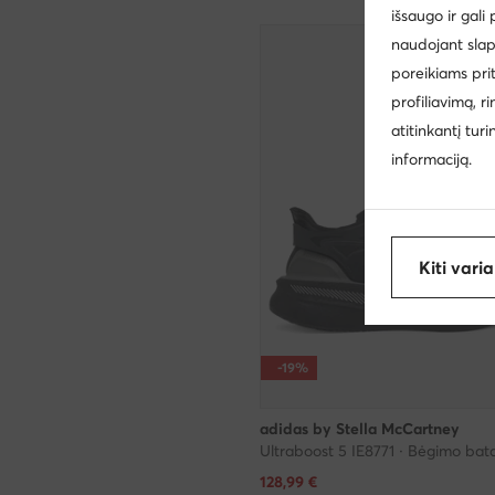
išsaugo ir gali
naudojant slap
poreikiams pri
profiliavimą, r
atitinkantį tur
informaciją.
Kiti vari
-19%
adidas by Stella McCartney
Ultraboost 5 IE8771 · Bėgimo bata
Dabartinė kaina
128,99
€