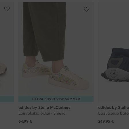
R
EXTRA -10% Kodas: SUMMER
adidas by Stella McCartney
adidas by Stell
Laisvalaikio batai · Smėlio
Laisvalaikio bata
64,99
€
249,95
€