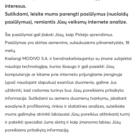
interesus.
Sutikdami, leisite mums parengti pasiūlymus (nuolaidų
pasiūlymus), remiantis Jūsų veiksmų internete analize.
Šie pasiūlymai gali įtakoti Jūsų, kaip Pirkėjo sprendimus.
Pasiūlymas yra skirtas asmenims, sulaukusiems pilnametystės, 18
metų.
Kadangi MODIVO S.A. ir bendradarbiaujantys su įmone subjektai
naudoja technologijas, kurios išsaugo ir gali pasiekti Jūsų
kompiuteryje ar kitame prie interneto prijungtame įrenginyje
(ypač naudojant slapukus) esančius duomenis, galime Jus
užtikrinti, kad rodomas turinys bus Jūsų poreikiams pritaikyta
informacija. Sutikdami su asmens duomenų tvarkymu, įskaitant
eavalyne.lt profiliavimą, rinkos ir statistines analizes, suteikiate
mums galimybę atrinkti labiausiai Jūsų poreikius atitinkantį turinį
ir pateikti specialiai Jums skirtą ir kaip įmanoma labiau Jūsų
poreikiams pritaikytą informaciją.