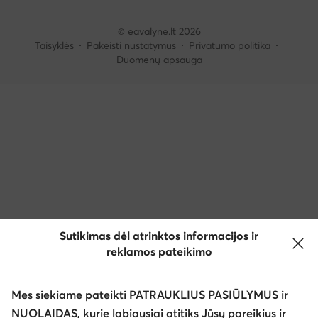
© eavalyne.lt 2026
Taisyklės
Pakeisti nustatymus
Privatumo politika
Duomenų apsauga
Sutikimas dėl atrinktos informacijos ir
reklamos pateikimo
Mes siekiame pateikti PATRAUKLIUS PASIŪLYMUS ir
NUOLAIDAS, kurie labiausiai atitiks Jūsų poreikius ir