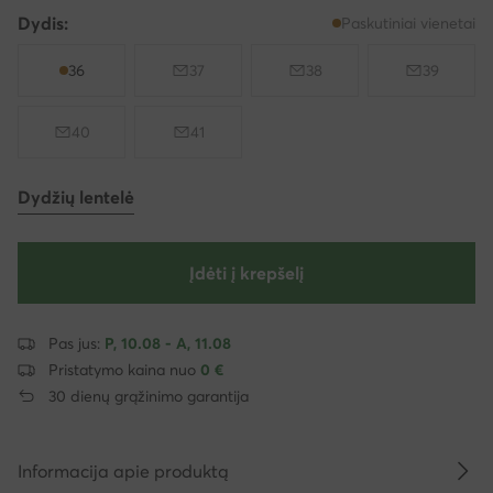
Dydis:
Paskutiniai vienetai
36
37
38
39
40
41
Dydžių lentelė
Įdėti į krepšelį
Pas jus:
P, 10.08 - A, 11.08
Pristatymo kaina nuo
0 €
30 dienų grąžinimo garantija
Informacija apie produktą