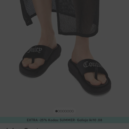
EXTRA -25% Kodas: SUMMER
· Galioja iki
10
.
08