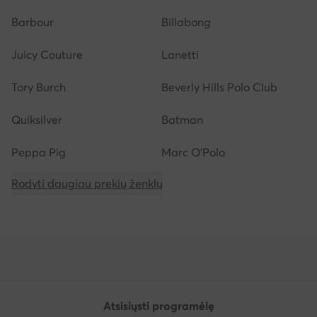
Barbour
Billabong
Juicy Couture
Lanetti
Tory Burch
Beverly Hills Polo Club
Quiksilver
Batman
Peppa Pig
Marc O'Polo
Rodyti daugiau prekių ženklų
Atsisiųsti programėlę