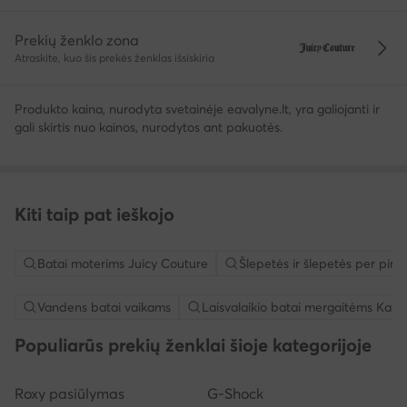
Prekių ženklo zona
Atraskite, kuo šis prekės ženklas išsiskiria
Produkto kaina, nurodyta svetainėje eavalyne.lt, yra galiojanti ir
gali skirtis nuo kainos, nurodytos ant pakuotės.
Kiti taip pat ieškojo
Batai moterims Juicy Couture
Šlepetės ir šlepetės per pir
Vandens batai vaikams
Laisvalaikio batai mergaitėms Kap
Populiarūs prekių ženklai šioje kategorijoje
Roxy pasiūlymas
G-Shock