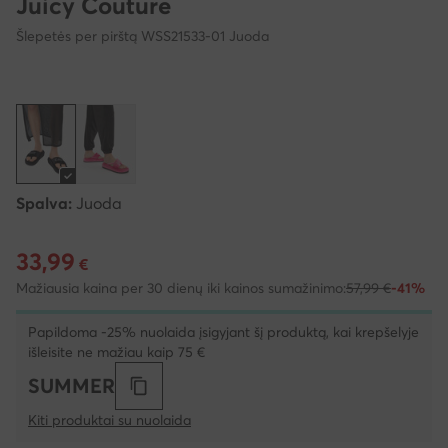
Juicy Couture
Šlepetės per pirštą WSS21533-01 Juoda
Spalva:
Juoda
33,99
Dabartinė kaina 33,99 €
€
Mažiausia kaina per 30 dienų iki kainos sumažinimo:
57,99 €
-41%
Papildoma -25% nuolaida įsigyjant šį produktą, kai krepšelyje
išleisite ne mažiau kaip 75 €
SUMMER
Kiti produktai su nuolaida