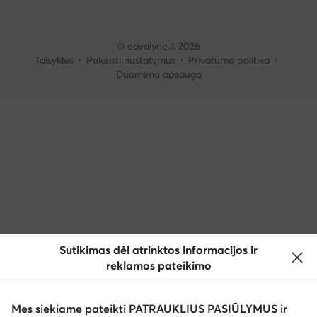
© eavalyne.lt 2026
Taisyklės
Pakeisti nustatymus
Privatumo politika
Duomenų apsauga
Sutikimas dėl atrinktos informacijos ir
reklamos pateikimo
Mes siekiame pateikti PATRAUKLIUS PASIŪLYMUS ir