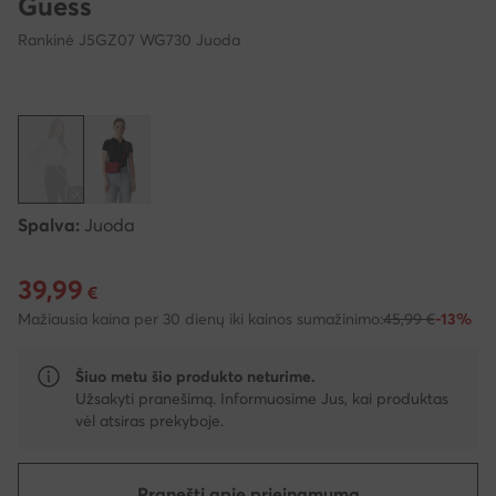
Guess
Rankinė J5GZ07 WG730 Juoda
Spalva:
Juoda
39,99
Dabartinė kaina 39,99 €
€
Mažiausia kaina per 30 dienų iki kainos sumažinimo:
45,99 €
-13%
Šiuo metu šio produkto neturime.
Užsakyti pranešimą. Informuosime Jus, kai produktas
vėl atsiras prekyboje.
Pranešti apie prieinamumą