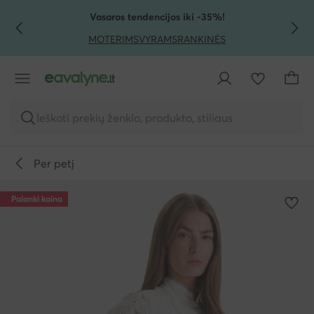
PEREITI PRIE PAGRINDINIO TURINIO
PEREITI Į PAIEŠKĄ
Vasaros tendencijos iki -35%!
MOTERIMS
VYRAMS
RANKINĖS
Ieškoti prekių ženklo, produkto, stiliaus
Per petį
Palanki kaina