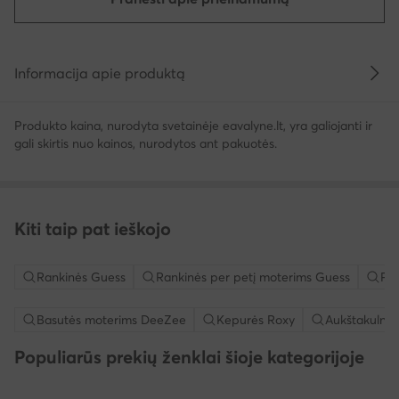
Informacija apie produktą
Produkto kaina, nurodyta svetainėje eavalyne.lt, yra galiojanti ir
gali skirtis nuo kainos, nurodytos ant pakuotės.
Kiti taip pat ieškojo
Rankinės Guess
Rankinės per petį moterims Guess
Per
Basutės moterims DeeZee
Kepurės Roxy
Aukštakulnia
Populiarūs prekių ženklai šioje kategorijoje