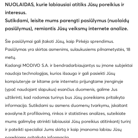
NUOLAIDAS, kurie labiausiai atitiks Jūsų poreikius ir
interesus.
Sutikdami, leisite mums parengti pasiūlymus (nuolaidų
pasiūlymus), remiantis Jūsų veiksmų internete analize.
Šie pasiūlymai gali įtakoti Jūsų, kaip Pirkėjo sprendimus.
Pasiūlymas yra skirtas asmenims, sulaukusiems pilnametystės, 18
metų.
Kadangi MODIVO S.A. ir bendradarbiaujantys su įmone subjektai
naudoja technologijas, kurios išsaugo ir gali pasiekti Jūsų
kompiuteryje ar kitame prie interneto prijungtame įrenginyje
(ypač naudojant slapukus) esančius duomenis, galime Jus
užtikrinti, kad rodomas turinys bus Jūsų poreikiams pritaikyta
informacija. Sutikdami su asmens duomenų tvarkymu, įskaitant
eavalyne.lt profiliavimą, rinkos ir statistines analizes, suteikiate
mums galimybę atrinkti labiausiai Jūsų poreikius atitinkantį turinį
ir pateikti specialiai Jums skirtą ir kaip įmanoma labiau Jūsų
poreikiams pritaikytą informaciją.