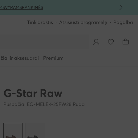
MS
VYRAMS
RANKINĖS
Tinklaraštis
Atsisiųsti programėlę
Pagalba
iai ir aksesuarai
Premium
G-Star Raw
Pusbačiai EO-MELEK-25FW28 Ruda