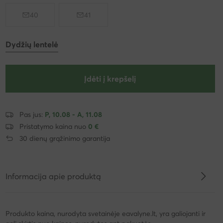
40
41
Dydžių lentelė
Įdėti į krepšelį
Pas jus:
P, 10.08 - A, 11.08
Pristatymo kaina nuo
0 €
30 dienų grąžinimo garantija
Informacija apie produktą
Produkto kaina, nurodyta svetainėje eavalyne.lt, yra galiojanti ir