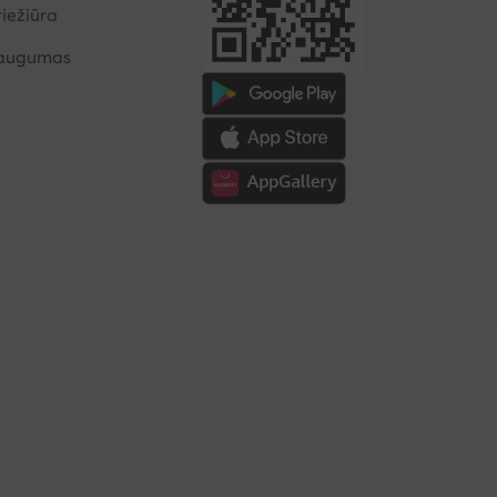
iežiūra
saugumas