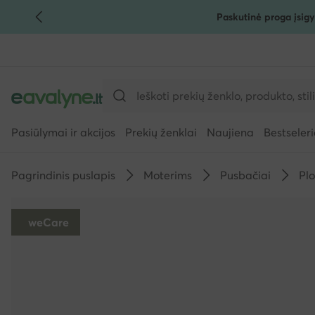
Paskutinė proga įsigy
PEREITI PRIE PAGRINDINIO TURINIO
PEREITI Į PAIEŠKĄ
Pasiūlymai ir akcijos
Prekių ženklai
Naujiena
Bestseleri
Pagrindinis puslapis
Moterims
Pusbačiai
Pl
weCare