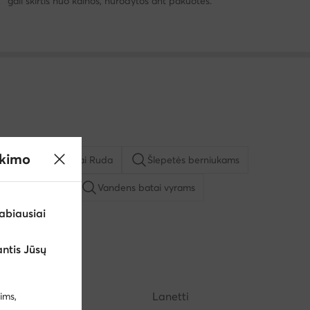
gali skirtis nuo kainos, nurodytos ant pakuotės.
ikimo
čiapadžiai pusbačiai Ruda
Šlepetės berniukams
aitėms DeeZee
Vandens batai vyrams
abiausiai
ėms
Basutės mergaitėms Lasocki Kids
ntis Jūsų
atai vyrams Nike
Bėgimo batai vyrams Nike
Juicy Couture
Lanetti
ims,