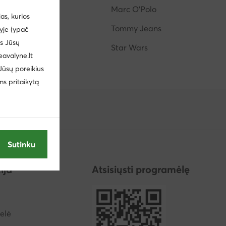
Peppa Pig
Marc O'Polo
s, kurios
Liu Jo
Tommy Jeans
yje (ypač
us Jūsų
Keen
Star Wars
eavalyne.lt
 Jūsų poreikius
ms pritaikytą
Sutinku
ija
Atsisiųsti programėlę
elė