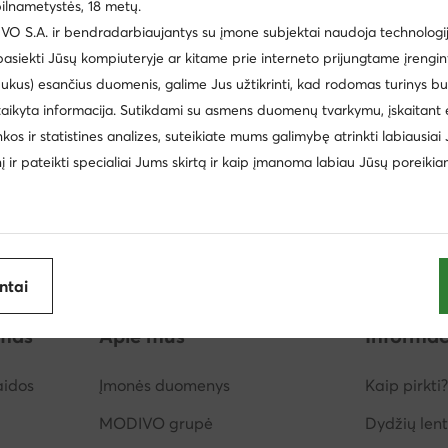
ilnametystės, 18 metų.
Quiksilver
Batman
 S.A. ir bendradarbiaujantys su įmone subjektai naudoja technologija
Paw Patrol
Nike
 pasiekti Jūsų kompiuteryje ar kitame prie interneto prijungtame įrengin
ukus) esančius duomenis, galime Jus užtikrinti, kad rodomas turinys b
Kappa
Lasocki Kids
taikyta informacija. Sutikdami su asmens duomenų tvarkymu, įskaitant 
inkos ir statistines analizes, suteikiate mums galimybę atrinkti labiausiai
inį ir pateikti specialiai Jums skirtą ir kaip įmanoma labiau Jūsų poreikia
antai
imas
Apie mus
Informac
aidos
Įmonės duomenys
Kaip pirkti?
MODIVO grupė
Dydžių lent