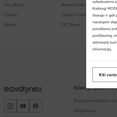
sulaukusiems p
Tory Burch
Beverly Hills Polo Club
Kadangi MODIVO
Frozen
United Colors Of Benetton
išsaugo ir gali
naudojant slap
Rieker
DC Shoes
poreikiams pri
profiliavimą, r
atitinkantį tur
informaciją.
Kiti vari
Klientų aptarnav
Pristatymo būdai ir išl
Grąžinimas