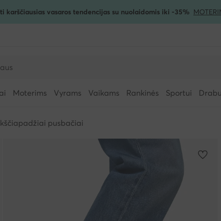
ti karščiausias vasaros tendencijas su nuolaidomis iki -35%
MOTERI
ai
Moterims
Vyrams
Vaikams
Rankinės
Sportui
Drabuž
okščiapadžiai pusbačiai