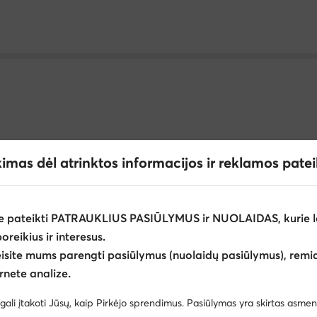
kimas dėl atrinktos informacijos ir reklamos pate
r Raw
Plokščiapadžiai batai moterims G-Star Raw
Plokš
ams Reebok
Basutės berniukams Lasocki Kids
Batai merg
e pateikti PATRAUKLIUS PASIŪLYMUS ir NUOLAIDAS, kurie l
Batai kovos menams vyrams
Vandens batai vaikams
poreikius ir interesus.
štą berniukams
Batai vaikams adidas
Espadrilės mergait
ijoje
eisite mums parengti pasiūlymus (nuolaidų pasiūlymus), remia
rnete analize.
Šlepetės mergaitėms
Espadrilės berniukams
Futbolo b
Barbour
Billabong
gali įtakoti Jūsų, kaip Pirkėjo sprendimus. Pasiūlymas yra skirtas asmen
Batai mergaitėms Reebok