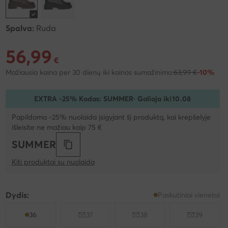
Spalva:
Ruda
56,99
Dabartinė kaina 56,99 €
€
Mažiausia kaina per 30 dienų iki kainos sumažinimo:
63,99 €
-10%
EXTRA -25% Kodas: SUMMER
· Galioja iki
10
.
08
Papildoma -25% nuolaida įsigyjant šį produktą, kai krepšelyje
išleisite ne mažiau kaip 75 €
SUMMER
Kiti produktai su nuolaida
Dydis:
Paskutiniai vienetai
36
37
38
39