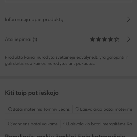
Informacija apie produktą
Atsiliepimai (1)
Produkto kaina, nurodyta svetainėje eavalyne.lt, yra galiojanti ir
gali skirtis nuo kainos, nurodytos ant pakuotės.
Kiti taip pat ieškojo
Batai moterims Tommy Jeans
Laisvalaikio batai moterims
Vandens batai vaikams
Laisvalaikio batai mergaitėms Kap
Populiarūs prekių ženklai šioje kategorijoje