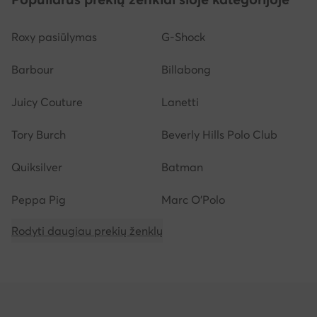
Roxy pasiūlymas
G-Shock
Barbour
Billabong
Juicy Couture
Lanetti
Tory Burch
Beverly Hills Polo Club
Quiksilver
Batman
Peppa Pig
Marc O'Polo
Rodyti daugiau prekių ženklų