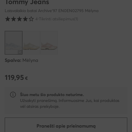
Tommy Jeans
Laisvalaikio batai Archive'97 EN0EN02795 Mėlyna
Klientų įvertinimai skalėje nuo 1 iki 5
4
⋅
Tikrinti atsiliepimus
(1)
Spalva:
Mėlyna
119,95
119,95 €
€
Šiuo metu šio produkto neturime.
Užsakyti pranešimą. Informuosime Jus, kai produktas
vėl atsiras prekyboje.
Pranešti apie prieinamumą