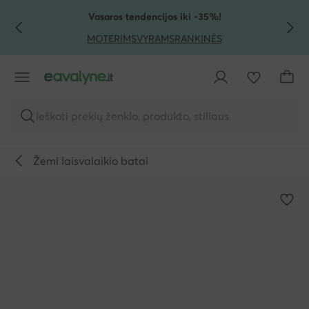
PEREITI PRIE PAGRINDINIO TURINIO
PEREITI Į PAIEŠKĄ
Vasaros tendencijos iki -35%!
MOTERIMS
VYRAMS
RANKINĖS
Ieškoti prekių ženklo, produkto, stiliaus
Žemi laisvalaikio batai