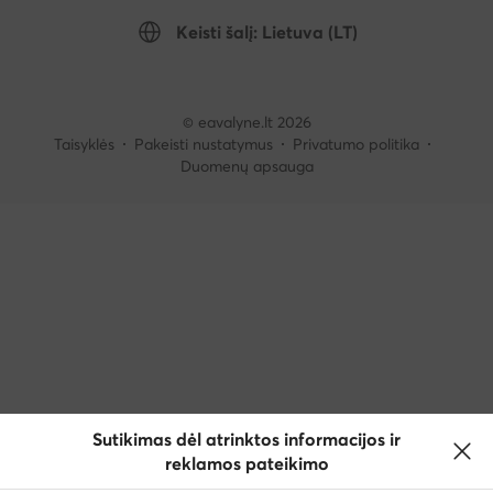
Keisti šalį: Lietuva (LT)
© eavalyne.lt 2026
Taisyklės
Pakeisti nustatymus
Privatumo politika
Duomenų apsauga
Sutikimas dėl atrinktos informacijos ir
reklamos pateikimo