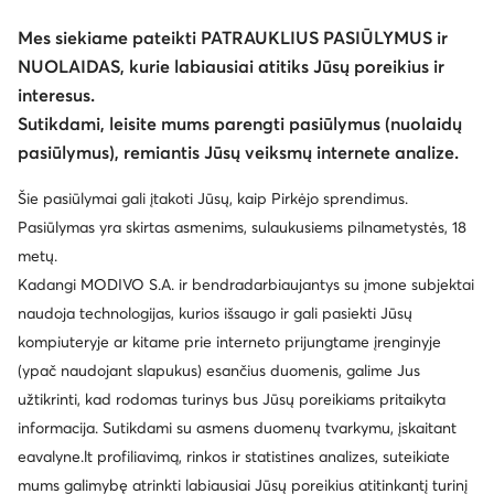
Mes siekiame pateikti PATRAUKLIUS PASIŪLYMUS ir
NUOLAIDAS, kurie labiausiai atitiks Jūsų poreikius ir
interesus.
Sutikdami, leisite mums parengti pasiūlymus (nuolaidų
pasiūlymus), remiantis Jūsų veiksmų internete analize.
Šie pasiūlymai gali įtakoti Jūsų, kaip Pirkėjo sprendimus.
Pasiūlymas yra skirtas asmenims, sulaukusiems pilnametystės, 18
metų.
Kadangi MODIVO S.A. ir bendradarbiaujantys su įmone subjektai
naudoja technologijas, kurios išsaugo ir gali pasiekti Jūsų
kompiuteryje ar kitame prie interneto prijungtame įrenginyje
(ypač naudojant slapukus) esančius duomenis, galime Jus
užtikrinti, kad rodomas turinys bus Jūsų poreikiams pritaikyta
informacija. Sutikdami su asmens duomenų tvarkymu, įskaitant
eavalyne.lt profiliavimą, rinkos ir statistines analizes, suteikiate
mums galimybę atrinkti labiausiai Jūsų poreikius atitinkantį turinį