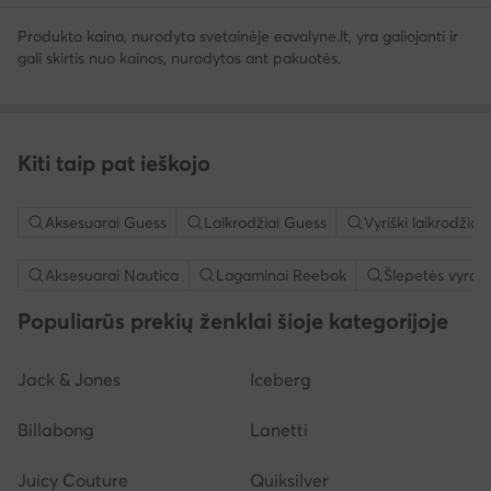
Produkto kaina, nurodyta svetainėje eavalyne.lt, yra galiojanti ir
gali skirtis nuo kainos, nurodytos ant pakuotės.
Kiti taip pat ieškojo
Aksesuarai Guess
Laikrodžiai Guess
Vyriški laikrodžiai
Aksesuarai Nautica
Lagaminai Reebok
Šlepetės vyram
Populiarūs prekių ženklai šioje kategorijoje
Jack & Jones
Iceberg
Billabong
Lanetti
Juicy Couture
Quiksilver