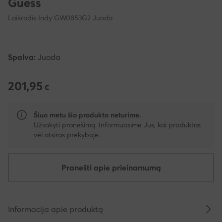
Guess
Laikrodis Indy GW0853G2 Juoda
Spalva:
Juoda
201,95
201,95 €
€
Šiuo metu šio produkto neturime.
Užsakyti pranešimą. Informuosime Jus, kai produktas
vėl atsiras prekyboje.
Pranešti apie prieinamumą
Informacija apie produktą