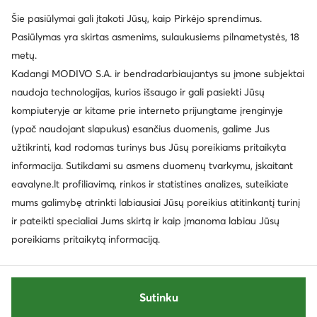
Šie pasiūlymai gali įtakoti Jūsų, kaip Pirkėjo sprendimus.
Pasiūlymas yra skirtas asmenims, sulaukusiems pilnametystės, 18
metų.
Kadangi MODIVO S.A. ir bendradarbiaujantys su įmone subjektai
naudoja technologijas, kurios išsaugo ir gali pasiekti Jūsų
kompiuteryje ar kitame prie interneto prijungtame įrenginyje
(ypač naudojant slapukus) esančius duomenis, galime Jus
užtikrinti, kad rodomas turinys bus Jūsų poreikiams pritaikyta
informacija. Sutikdami su asmens duomenų tvarkymu, įskaitant
eavalyne.lt profiliavimą, rinkos ir statistines analizes, suteikiate
mums galimybę atrinkti labiausiai Jūsų poreikius atitinkantį turinį
ir pateikti specialiai Jums skirtą ir kaip įmanoma labiau Jūsų
poreikiams pritaikytą informaciją.
Sutinku